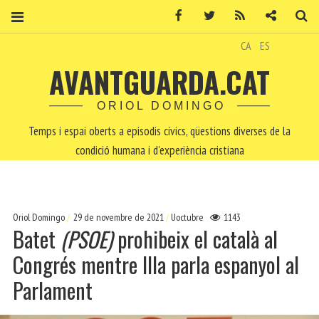
Facebook
Twitter
RSS
Contacte
Ce
CA
ES
AVANTGUARDA.CAT
ORIOL DOMINGO
Temps i espai oberts a episodis cívics, qüestions diverses de la
condició humana i d'experiència cristiana
Oriol Domingo
29 de novembre de 2021
Uoctubre
1143
Batet
(PSOE)
prohibeix el català al
Congrés mentre Illa parla espanyol al
Parlament