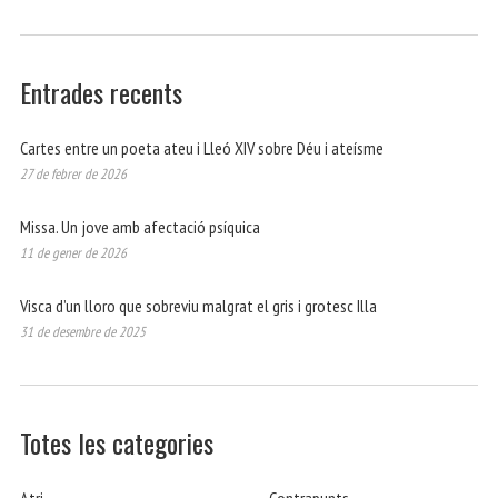
Entrades recents
Cartes entre un poeta ateu i Lleó XIV sobre Déu i ateísme
27 de febrer de 2026
Missa. Un jove amb afectació psíquica
11 de gener de 2026
Visca d’un lloro que sobreviu malgrat el gris i grotesc Illa
31 de desembre de 2025
Totes les categories