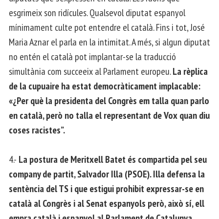
esgrimeix son ridícules. Qualsevol diputat espanyol
mínimament culte pot entendre el català. Fins i tot, José
Maria Aznar el parla en la intimitat. A més, si algun diputat
no entén el català pot implantar-se la traducció
simultània com succeeix al Parlament europeu.
La rèplica
de la cupuaire ha estat democràticament implacable:
«¿Per què la presidenta del Congrès em talla quan parlo
en català, però no talla el representant de Vox quan diu
coses racistes”.
4.-
La postura de Meritxell Batet és compartida pel seu
company de partit, Salvador Illa (PSOE). Illa defensa la
sentència del TS i que estigui prohibit expressar-se en
català al Congrès i al Senat espanyols però, això sí, ell
empra català i espanyol al Parlament de Catalunya