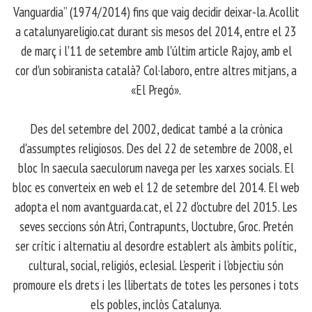
Vanguardia” (1974/2014) fins que vaig decidir deixar-la. Acollit
a catalunyareligio.cat durant sis mesos del 2014, entre el 23
de març i l'11 de setembre amb l'últim article Rajoy, amb el
cor d'un sobiranista català? Col·laboro, entre altres mitjans, a
«El Pregó».
​ Des del setembre del 2002, dedicat també a la crònica
d'assumptes religiosos. Des del 22 de setembre de 2008, el
bloc In saecula saeculorum navega per les xarxes socials. El
bloc es converteix en web el 12 de setembre del 2014. El web
adopta el nom avantguarda.cat, el 22 d'octubre del 2015. Les
seves seccions són Atri, Contrapunts, Uoctubre, Groc. Pretén
ser crític i alternatiu al desordre establert als àmbits polític,
cultural, social, religiós, eclesial. L'esperit i l'objectiu són
promoure els drets i les llibertats de totes les persones i tots
els pobles, inclòs Catalunya.