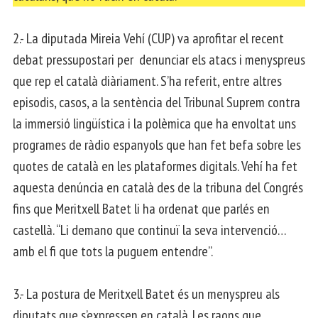
2.- La diputada Mireia Vehí (CUP) va aprofitar el recent
debat pressupostari per denunciar els atacs i menyspreus
que rep el català diàriament. S’ha referit, entre altres
episodis, casos, a la sentència del Tribunal Suprem contra
la immersió lingüística i la polèmica que ha envoltat uns
programes de ràdio espanyols que han fet befa sobre les
quotes de català en les plataformes digitals.
Vehí ha fet
aquesta denúncia en català des de la tribuna del Congrés
fins que Meritxell Batet li ha ordenat que parlés en
castellà. “Li demano que continuï la seva intervenció…
amb el fi que tots la puguem entendre”.
3.- La postura de Meritxell Batet és un menyspreu als
diputats que s’expressen en català. Les raons que