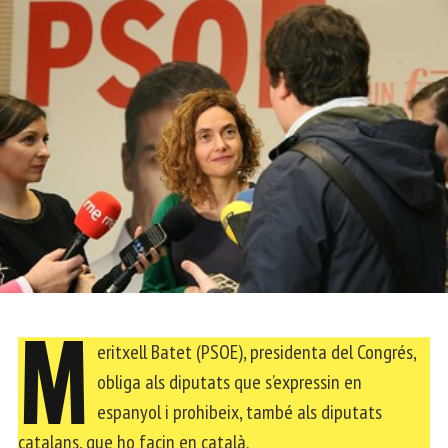
M
eritxell Batet (PSOE), presidenta del Congrés,
obliga als diputats que s’expressin en
espanyol i prohibeix, també als diputats
catalans, que ho facin en català.