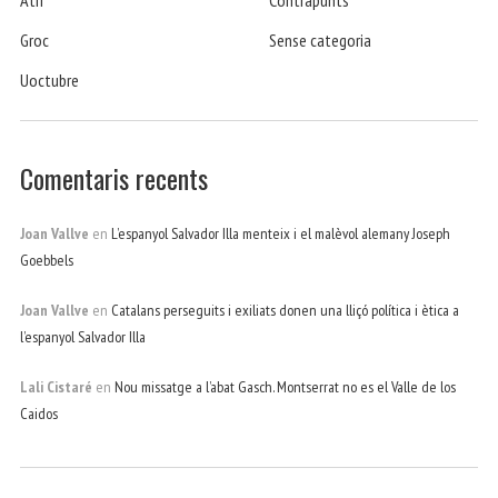
Atri
Contrapunts
Groc
Sense categoria
Uoctubre
Comentaris recents
Joan Vallve
en
L’espanyol Salvador Illa menteix i el malèvol alemany Joseph
Goebbels
Joan Vallve
en
Catalans perseguits i exiliats donen una lliçó política i ètica a
l’espanyol Salvador Illa
Lali Cistaré
en
Nou missatge a l’abat Gasch. Montserrat no es el Valle de los
Caidos