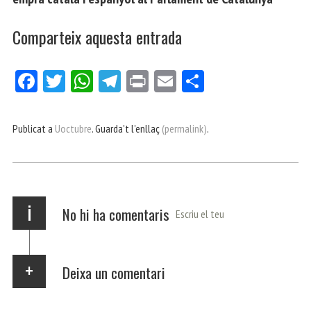
Comparteix aquesta entrada
Fa
Tw
W
Te
Pri
E
Co
ce
itt
ha
le
nt
m
m
bo
er
ts
gr
ail
pa
Publicat a
Uoctubre
. Guarda't l'enllaç
(permalink)
.
ok
Ap
a
rt
p
m
ei
x
i
No hi ha comentaris
Escriu el teu
Deixa un comentari