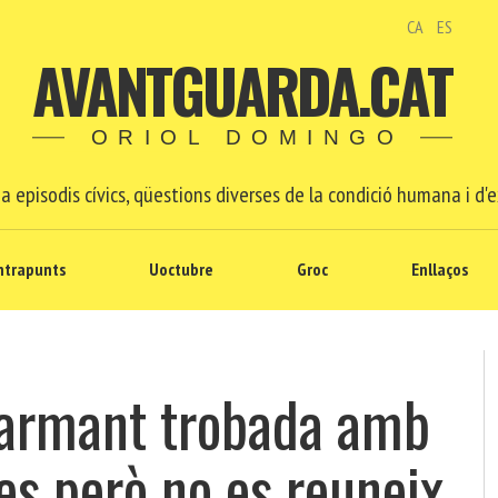
CA
ES
AVANTGUARDA.CAT
ORIOL DOMINGO
a episodis cívics, qüestions diverses de la condició humana i d'e
ntrapunts
Uoctubre
Groc
Enllaços
larmant trobada amb
les però no es reuneix