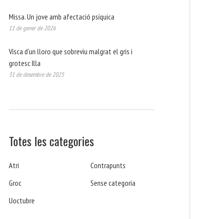
Missa. Un jove amb afectació psíquica
11 de gener de 2026
Visca d’un lloro que sobreviu malgrat el gris i
grotesc Illa
31 de desembre de 2025
Totes les categories
Atri
Contrapunts
Groc
Sense categoria
Uoctubre