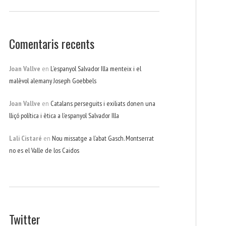
Comentaris recents
Joan Vallve
en
L’espanyol Salvador Illa menteix i el
malèvol alemany Joseph Goebbels
Joan Vallve
en
Catalans perseguits i exiliats donen una
lliçó política i ètica a l’espanyol Salvador Illa
Lali Cistaré
en
Nou missatge a l’abat Gasch. Montserrat
no es el Valle de los Caidos
Twitter