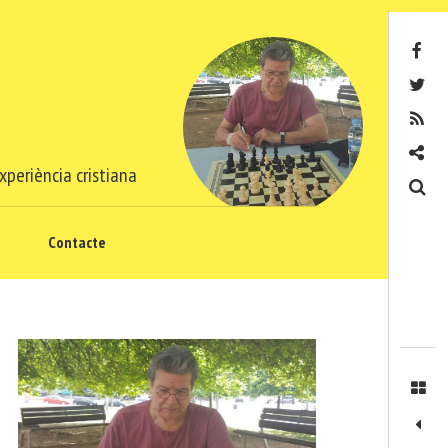
Facebook
Twitter
RSS
Contacte
xperiència cristiana
Cerca
Contacte