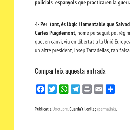
policials espanyols que practicaren la guerr
4.-
Per tant, és lògic i lamentable que Salvado
Carles Puigdemont,
home perseguit pel règim 
que, en canvi, viu en llibertat a la Unió Europ
un altre president, Josep Tarradellas, tan falsa
Comparteix aquesta entrada
Fa
Tw
W
Te
Pri
E
Co
ce
itt
ha
le
nt
m
m
bo
er
ts
gr
ail
pa
Publicat a
Uoctubre
. Guarda't l'enllaç
(permalink)
.
ok
Ap
a
rt
p
m
ei