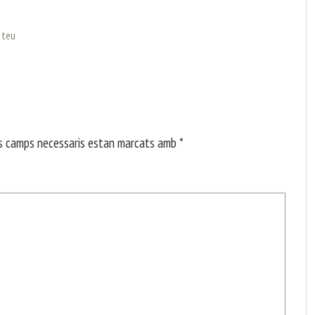
l teu
s camps necessaris estan marcats amb
*