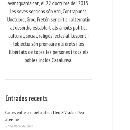
avantguarda.cat, el 22 d'octubre del 2015.
Les seves seccions són Atri, Contrapunts,
Uoctubre, Groc. Pretén ser crític i alternatiu
al desordre establert als àmbits polític,
cultural, social, religiós, eclesial. L'esperit i
l'objectiu són promoure els drets i les
llibertats de totes les persones i tots els
pobles, inclòs Catalunya.
Entrades recents
Cartes entre un poeta ateu i Lleó XIV sobre Déu i
ateísme
27 de febrer de 2026