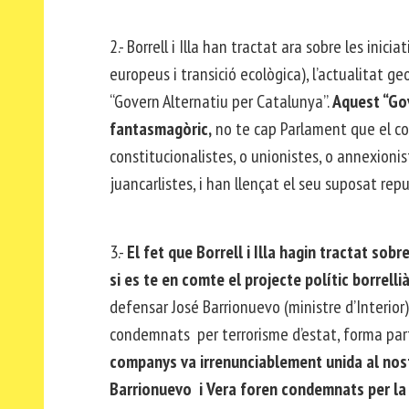
2.- Borrell i Illa han tractat ara sobre les inic
europeus i transició ecològica), l’actualitat ge
“Govern Alternatiu per Catalunya”.
Aquest “Gove
fantasmagòric,
no te cap Parlament que el cont
constitucionalistes, o unionistes, o annexionis
juancarlistes, i han llençat el seu suposat rep
3.-
El fet que Borrell i Illa hagin tractat sob
si es te en comte el projecte polític borrelli
defensar José Barrionuevo (ministre d’Interior)
condemnats per terrorisme d’estat, forma part
companys va irrenunciablement unida al nostr
Barrionuevo i Vera foren condemnats per la 