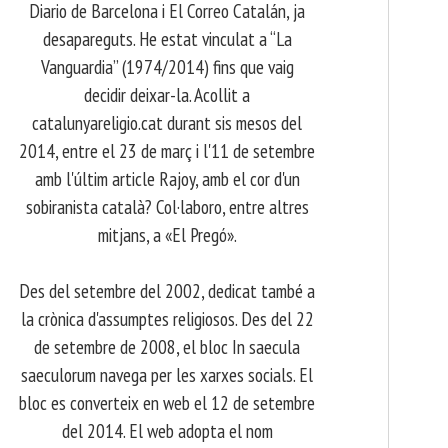
Diario de Barcelona i El Correo Catalán, ja
desapareguts. He estat vinculat a “La
Vanguardia” (1974/2014) fins que vaig
decidir deixar-la. Acollit a
catalunyareligio.cat durant sis mesos del
2014, entre el 23 de març i l'11 de setembre
amb l'últim article Rajoy, amb el cor d'un
sobiranista català? Col·laboro, entre altres
mitjans, a «El Pregó».
​ Des del setembre del 2002, dedicat també a
la crònica d'assumptes religiosos. Des del 22
de setembre de 2008, el bloc In saecula
saeculorum navega per les xarxes socials. El
bloc es converteix en web el 12 de setembre
del 2014. El web adopta el nom