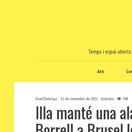
Temps i espai oberts 
Atri
Co
Oriol Domingo
11 de novembre de 2021
Uoctubre
748
Illa manté una a
Borrell a Brusel.