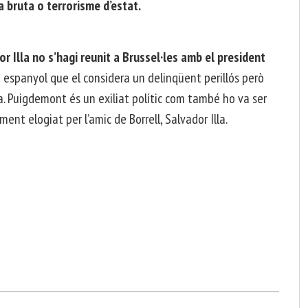
a bruta o terrorisme d’estat.
r Illa no s’hagi reunit a Brussel·les amb el president
espanyol que el considera un delinqüent perillós però
ea. Puigdemont és un exiliat polític com també ho va ser
ment elogiat per l’amic de Borrell, Salvador Illa.