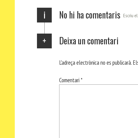
x
i
No hi ha comentaris
Escriu e
Deixa un comentari
L'adreça electrònica no es publicarà.
El
Comentari
*