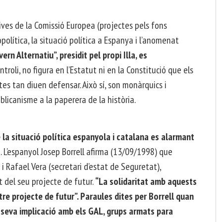
iatives de la Comissió Europea (projectes pels fons
opolítica, la situació política a Espanya i l’anomenat
rn Alternatiu”, presidit pel propi Illa, es
roli, no figura en l’Estatut ni en la Constitució que els
tes tan diuen defensar. Això sí, son monàrquics i
ublicanisme a la paperera de la història.
re la situació política espanyola i catalana es alarmant
à
. L’espanyol Josep Borrell afirma (13/09/1998) que
 i Rafael Vera (secretari d’estat de Seguretat),
 del seu projecte de futur.
“La solidaritat amb aquests
e projecte de futur”. Paraules dites per Borrell quan
seva implicació amb els GAL, grups armats para