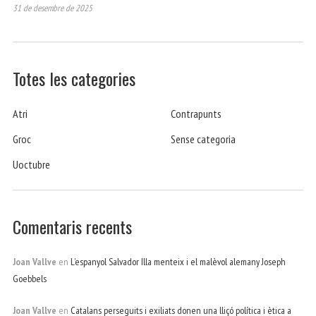
31 de desembre de 2025
Totes les categories
Atri
Contrapunts
Groc
Sense categoria
Uoctubre
Comentaris recents
Joan Vallve
en
L’espanyol Salvador Illa menteix i el malèvol alemany Joseph
Goebbels
Joan Vallve
en
Catalans perseguits i exiliats donen una lliçó política i ètica a