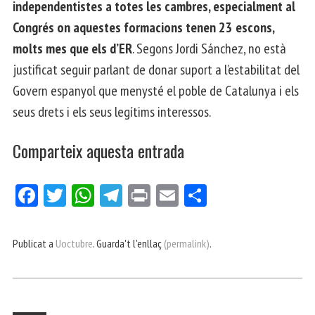
independentistes a totes les cambres, especialment al
Congrés on aquestes formacions tenen 23 escons,
molts mes que els d’ER
. Segons Jordi Sánchez, no està
justificat seguir parlant de donar suport a l’estabilitat del
Govern espanyol que menysté el poble de Catalunya i els
seus drets i els seus legítims interessos.
Comparteix aquesta entrada
Fa
Tw
W
Te
Pri
E
Co
ce
itt
ha
le
nt
m
m
bo
er
ts
gr
ail
pa
Publicat a
Uoctubre
. Guarda't l'enllaç
(permalink)
.
ok
Ap
a
rt
p
m
ei
x