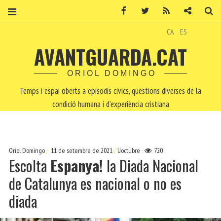
Facebook
Twitter
RSS
Contacte
Ce
CA
ES
AVANTGUARDA.CAT
ORIOL DOMINGO
Temps i espai oberts a episodis cívics, qüestions diverses de la
condició humana i d'experiència cristiana
Oriol Domingo
11 de setembre de 2021
Uoctubre
720
Escolta
Espanya!
la Diada Nacional
de Catalunya es nacional o no es
diada