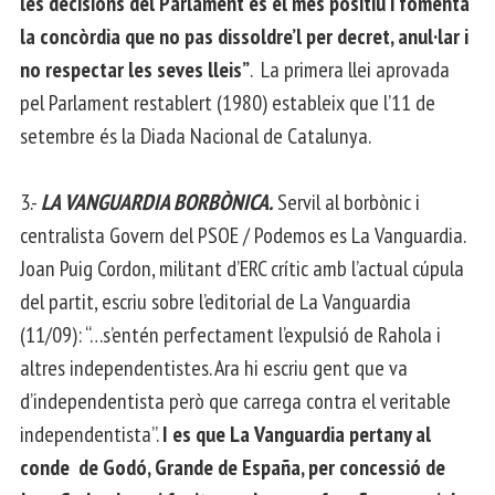
les decisions del Parlament és el més positiu i fomenta
la concòrdia que no pas dissoldre’l per decret, anul·lar i
no respectar les seves lleis”
. La primera llei aprovada
pel Parlament restablert (1980) estableix que l’11 de
setembre és la Diada Nacional de Catalunya.
3.-
LA VANGUARDIA BORBÒNICA.
Servil al borbònic i
centralista Govern del PSOE / Podemos es La Vanguardia.
Joan Puig Cordon, militant d’ERC crític amb l’actual cúpula
del partit, escriu sobre l’editorial de La Vanguardia
(11/09): “…s’entén perfectament l’expulsió de Rahola i
altres independentistes. Ara hi escriu gent que va
d’independentista però que carrega contra el veritable
independentista”.
I es que La Vanguardia pertany al
conde de Godó, Grande de España, per concessió de