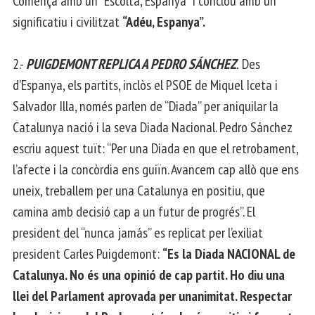
Comença amb un “Escolta, Espanya” i conclou amb un
significatiu i civilitzat
“Adéu, Espanya”.
2.-
PUIGDEMONT REPLICA A PEDRO SÁNCHEZ
.
Des
d’Espanya, els partits, inclòs el PSOE de Miquel Iceta i
Salvador Illa, només parlen de “Diada” per aniquilar la
Catalunya nació i la seva Diada Nacional. Pedro Sánchez
escriu aquest tuït: “Per una Diada en que el retrobament,
l’afecte i la concòrdia ens guiïn. Avancem cap allò que ens
uneix, treballem per una Catalunya en positiu, que
camina amb decisió cap a un futur de progrés”. El
president del “nunca jamás” es replicat per l’exiliat
president Carles Puigdemont:
“Es la Diada NACIONAL de
Catalunya. No és una opinió de cap partit. Ho diu una
llei del Parlament aprovada per unanimitat. Respectar