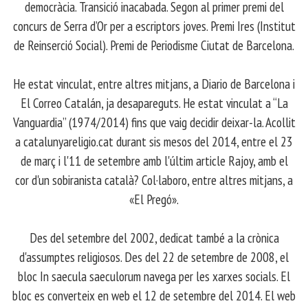
democràcia. Transició inacabada. Segon al primer premi del
concurs de Serra d’Or per a escriptors joves. Premi Ires (Institut
de Reinserció Social). Premi de Periodisme Ciutat de Barcelona.
​ He estat vinculat, entre altres mitjans, a Diario de Barcelona i
El Correo Catalán, ja desapareguts. He estat vinculat a “La
Vanguardia” (1974/2014) fins que vaig decidir deixar-la. Acollit
a catalunyareligio.cat durant sis mesos del 2014, entre el 23
de març i l'11 de setembre amb l'últim article Rajoy, amb el
cor d'un sobiranista català? Col·laboro, entre altres mitjans, a
«El Pregó».
​ Des del setembre del 2002, dedicat també a la crònica
d'assumptes religiosos. Des del 22 de setembre de 2008, el
bloc In saecula saeculorum navega per les xarxes socials. El
bloc es converteix en web el 12 de setembre del 2014. El web