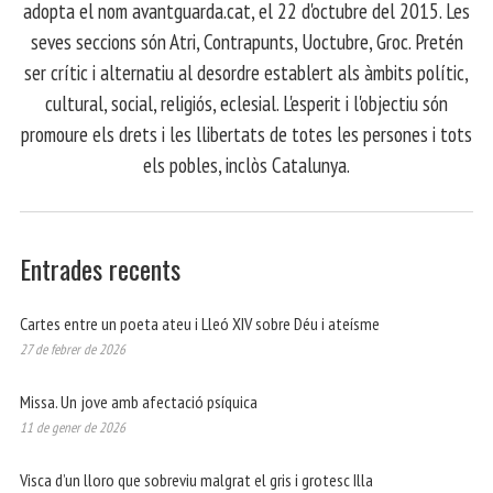
adopta el nom avantguarda.cat, el 22 d'octubre del 2015. Les
seves seccions són Atri, Contrapunts, Uoctubre, Groc. Pretén
ser crític i alternatiu al desordre establert als àmbits polític,
cultural, social, religiós, eclesial. L'esperit i l'objectiu són
promoure els drets i les llibertats de totes les persones i tots
els pobles, inclòs Catalunya.
Entrades recents
Cartes entre un poeta ateu i Lleó XIV sobre Déu i ateísme
27 de febrer de 2026
Missa. Un jove amb afectació psíquica
11 de gener de 2026
Visca d’un lloro que sobreviu malgrat el gris i grotesc Illa