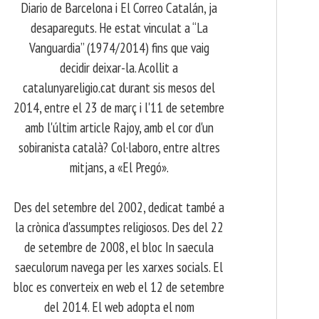
Diario de Barcelona i El Correo Catalán, ja
desapareguts. He estat vinculat a “La
Vanguardia” (1974/2014) fins que vaig
decidir deixar-la. Acollit a
catalunyareligio.cat durant sis mesos del
2014, entre el 23 de març i l'11 de setembre
amb l'últim article Rajoy, amb el cor d'un
sobiranista català? Col·laboro, entre altres
mitjans, a «El Pregó».
​ Des del setembre del 2002, dedicat també a
la crònica d'assumptes religiosos. Des del 22
de setembre de 2008, el bloc In saecula
saeculorum navega per les xarxes socials. El
bloc es converteix en web el 12 de setembre
del 2014. El web adopta el nom