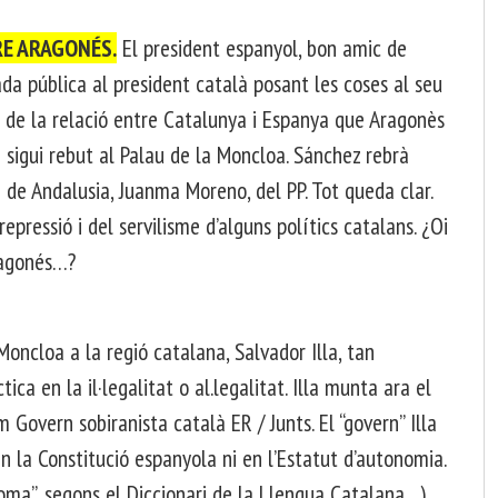
E ARAGONÉS.
El president espanyol, bon amic de
ada pública al president català posant les coses al seu
a de la relació entre Catalunya i Espanya que Aragonès
 sigui rebut al Palau de la Moncloa. Sánchez rebrà
a de Andalusia, Juanma Moreno, del PP. Tot queda clar.
epressió i del servilisme d’alguns polítics catalans. ¿Oi
Aragonés…?
oncloa a la regió catalana, Salvador Illa, tan
ica en la il·legalitat o al.legalitat. Illa munta ara el
m Govern sobiranista català ER / Junts. El “govern” Illa
en la Constitució espanyola ni en l’Estatut d’autonomia.
oma”, segons el Diccionari de la Llengua Catalana…)