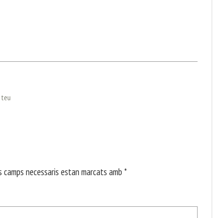
l teu
s camps necessaris estan marcats amb
*