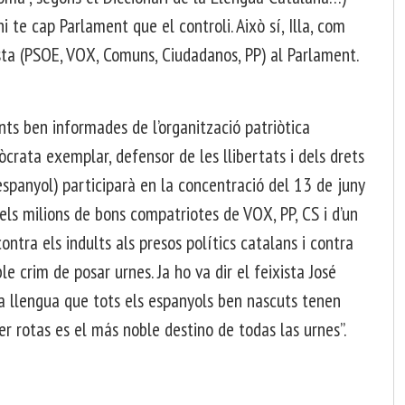
i te cap Parlament que el controli. Això sí, Illa, com
lista (PSOE, VOX, Comuns, Ciudadanos, PP) al Parlament.
onts ben informades de l’organització patriòtica
crata exemplar, defensor de les llibertats i dels drets
spanyol) participarà en la concentració del 13 de juny
els milions de bons compatriotes de VOX, PP, CS i d’un
tra els indults als presos polítics catalans i contra
le crim de posar urnes. Ja ho va dir el feixista José
a llengua que tots els espanyols ben nascuts tenen
 ser rotas es el más noble destino de todas las urnes”.