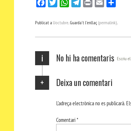
Fa
Tw
W
Te
Pri
E
Co
ce
itt
ha
le
nt
m
m
bo
er
ts
gr
ail
pa
Publicat a
Uoctubre
. Guarda't l'enllaç
(permalink)
.
ok
Ap
a
rt
p
m
ei
x
i
No hi ha comentaris
Escriu e
Deixa un comentari
L'adreça electrònica no es publicarà.
El
Comentari
*