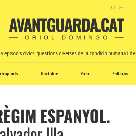
CA
ES
AVANTGUARDA.CAT
ORIOL DOMINGO
a episodis cívics, qüestions diverses de la condició humana i d'e
ntrapunts
Uoctubre
Groc
Enllaços
RÈGIM
ESPANYOL.
lvador Illa,