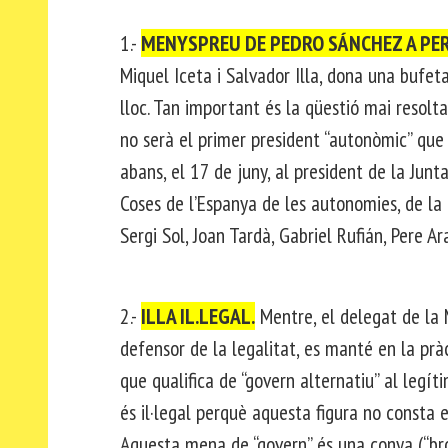
1.-
MENYSPREU DE PEDRO SÁNCHEZ A PER
Miquel Iceta i Salvador Illa, dona una bufet
lloc. Tan important és la qüestió mai resolt
no serà el primer president “autonòmic” que
abans, el 17 de juny, al president de la Junt
Coses de l’Espanya de les autonomies, de la r
Sergi Sol, Joan Tardà, Gabriel Rufián, Pere 
2.-
ILLA IL.LEGAL.
Mentre, el delegat de la M
defensor de la legalitat, es manté en la pràct
que qualifica de “govern alternatiu” al legíti
és il·legal perquè aquesta figura no consta 
Aquesta mena de “govern” és una conya (“br