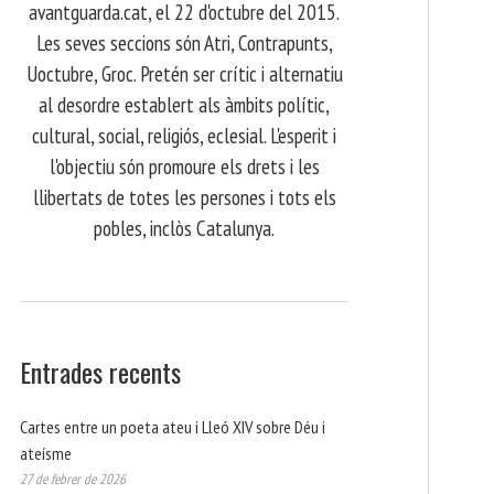
avantguarda.cat, el 22 d'octubre del 2015.
Les seves seccions són Atri, Contrapunts,
Uoctubre, Groc. Pretén ser crític i alternatiu
al desordre establert als àmbits polític,
cultural, social, religiós, eclesial. L'esperit i
l'objectiu són promoure els drets i les
llibertats de totes les persones i tots els
pobles, inclòs Catalunya.
Entrades recents
Cartes entre un poeta ateu i Lleó XIV sobre Déu i
ateísme
27 de febrer de 2026