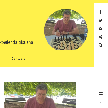
Facebook
Twitter
RSS
Contacte
xperiència cristiana
Cerca
Contacte