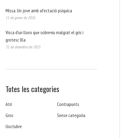
Missa. Un jove amb afectació psíquica
11 de gener de 2026
Visca d’un lloro que sobreviu malgrat el gris i
grotesc Illa
31 de desembre de 2025
Totes les categories
Atri
Contrapunts
Groc
Sense categoria
Uoctubre