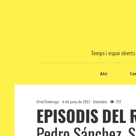
Temps i espai oberts 
Atri
Co
Oriol Domingo
6 de juny de 2021
Uoctubre
733
EPISODIS
DEL
Pedro Sánchez, Sa