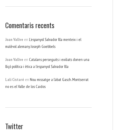
Comentaris recents
Joan Vallve
en
L’espanyol Salvador Illa menteix i el
malèvol alemany Joseph Goebbels
Joan Vallve
en
Catalans perseguits i exiliats donen una
lliçó política i ètica a l’espanyol Salvador Illa
Lali Cistaré
en
Nou missatge a l’abat Gasch. Montserrat
no es el Valle de los Caidos
Twitter