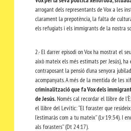
Vox per la seva política xenòfoba, situada
arrogant dels representants de Vox a les inst
clarament la prepotència, la falta de cultu
els refugiats i els immigrants de la nostra s
2.- El darrer episodi on Vox ha mostrat el se
això mateix els més estimats per Jesús), ha 
contraposant la pensió d’una senyora jubila
acompanyats. A més de la mentida de les xif
criminalització que fa Vox dels immigrant
de Jesús.
Només cal recordar el llibre de l’È
el llibre del Levític: “El foraster que reside
l’estimaràs com a tu mateix” (Lv 19:34). I en
als forasters” (Dt 24:17).