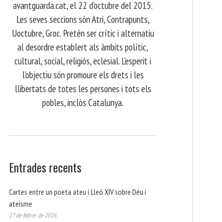
avantguarda.cat, el 22 d'octubre del 2015.
Les seves seccions són Atri, Contrapunts,
Uoctubre, Groc. Pretén ser crític i alternatiu
al desordre establert als àmbits polític,
cultural, social, religiós, eclesial. L'esperit i
l'objectiu són promoure els drets i les
llibertats de totes les persones i tots els
pobles, inclòs Catalunya.
Entrades recents
Cartes entre un poeta ateu i Lleó XIV sobre Déu i
ateísme
27 de febrer de 2026