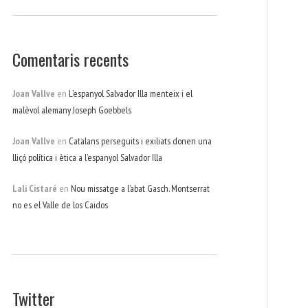
Comentaris recents
Joan Vallve
en
L’espanyol Salvador Illa menteix i el
malèvol alemany Joseph Goebbels
Joan Vallve
en
Catalans perseguits i exiliats donen una
lliçó política i ètica a l’espanyol Salvador Illa
Lali Cistaré
en
Nou missatge a l’abat Gasch. Montserrat
no es el Valle de los Caidos
Twitter