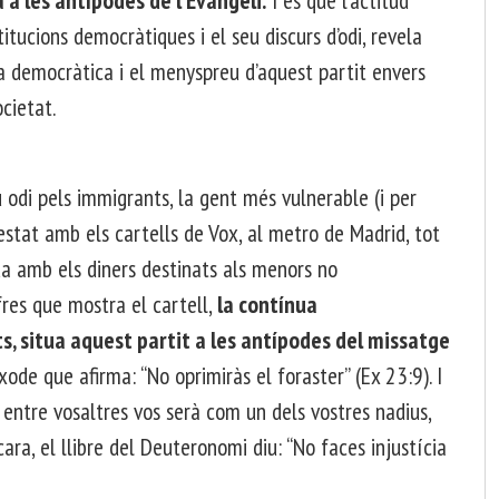
 a les antípodes de l’Evangeli.
I és que l’actitud
itucions democràtiques i el seu discurs d’odi, revela
ra democràtica i el menyspreu d’aquest partit envers
ocietat.
u odi pels immigrants, la gent més vulnerable (i per
estat amb els cartells de Vox, al metro de Madrid, tot
da amb els diners destinats als menors no
res que mostra el cartell,
la contínua
s, situa aquest partit a les antípodes del missatge
xode que afirma: “No oprimiràs el foraster” (Ex 23:9). I
ix entre vosaltres vos serà com un dels vostres nadius,
cara, el llibre del Deuteronomi diu: “No faces injustícia