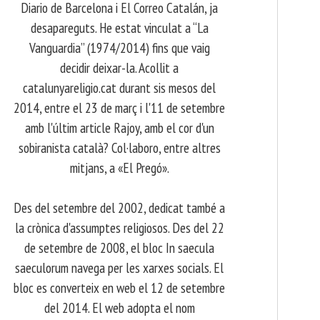
Diario de Barcelona i El Correo Catalán, ja
desapareguts. He estat vinculat a “La
Vanguardia” (1974/2014) fins que vaig
decidir deixar-la. Acollit a
catalunyareligio.cat durant sis mesos del
2014, entre el 23 de març i l'11 de setembre
amb l'últim article Rajoy, amb el cor d'un
sobiranista català? Col·laboro, entre altres
mitjans, a «El Pregó».
​ Des del setembre del 2002, dedicat també a
la crònica d'assumptes religiosos. Des del 22
de setembre de 2008, el bloc In saecula
saeculorum navega per les xarxes socials. El
bloc es converteix en web el 12 de setembre
del 2014. El web adopta el nom