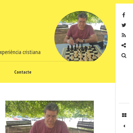
Facebook
Twitter
RSS
Contacte
xperiència cristiana
Cerca
Contacte