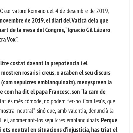
e l’Osservatore Romano del 4 de desembre de 2019,
novembre de 2019, el diari del Vaticà deia que
art de la mesa del Congrés, “Ignacio Gil Lázaro
ra Vox”.
altre costat davant la prepotència i el
 mostren rosaris i creus, o acaben el seu discurs
s (com sepulcres emblanquinats), menyspreen la
 com ha dit el papa Francesc, son “la carn de
stat és més còmode, no podem fer-ho. Com Jesús, que
mostrà “neutral”, sinó que, amb valentia, denuncià la
a Llei, anomenant-los sepulcres emblanquinats.
Perquè
ets neutral en situacions d’injustícia, has triat el