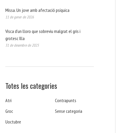
Missa. Un jove amb afectació psíquica
11 de gener de 2026
Visca d’un lloro que sobreviu malgrat el gris i
grotesc Illa
31 de desembre de 2025
Totes les categories
Atri
Contrapunts
Groc
Sense categoria
Uoctubre