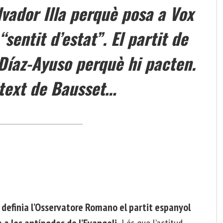
vador Illa perquè posa a Vox
entit d’estat”. El partit de
Díaz-Ayuso perquè hi pacten.
 text de Bausset…
 definia l’Osservatore Romano el partit espanyol