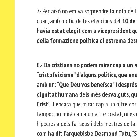
7.- Per això no em va sorprendre la nota d
quan, amb motiu de les eleccions del
10 de 
havia estat elegit com a vicepresident qu
della formazione política di estrema dest
8.- Els cristians no podem mirar cap a un 
“cristofeixisme” d’alguns polítics, que ens
amb un: “Que Déu vos beneïsca” i despré
dignitat humana dels més desvalguts, que
Crist”.
I encara que mirar cap a un altre co
tampoc no mirà cap a un altre costat, ni es 
hipocresia dels fariseus i dels mestres de l
com ha dit l’arquebisbe Desmond Tutu, “Si 