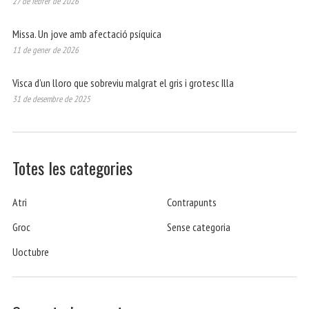
27 de febrer de 2026
Missa. Un jove amb afectació psíquica
11 de gener de 2026
Visca d’un lloro que sobreviu malgrat el gris i grotesc Illa
31 de desembre de 2025
Totes les categories
Atri
Contrapunts
Groc
Sense categoria
Uoctubre