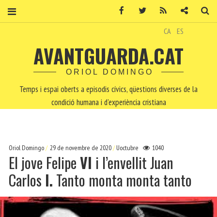
Facebook
Twitter
RSS
Contacte
Ce
CA
ES
AVANTGUARDA.CAT
ORIOL DOMINGO
Temps i espai oberts a episodis cívics, qüestions diverses de la
condició humana i d'experiència cristiana
Oriol Domingo
29 de novembre de 2020
Uoctubre
1040
El jove Felipe
VI
i l’envellit Juan
Carlos
I.
Tanto monta monta tanto