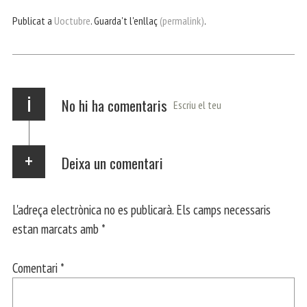
bo
er
ts
gr
ail
pa
Publicat a
Uoctubre
. Guarda't l'enllaç
(permalink)
.
ok
Ap
a
rt
p
m
ei
x
i
No hi ha comentaris
Escriu el teu
Deixa un comentari
L'adreça electrònica no es publicarà.
Els camps necessaris
estan marcats amb
*
Comentari
*