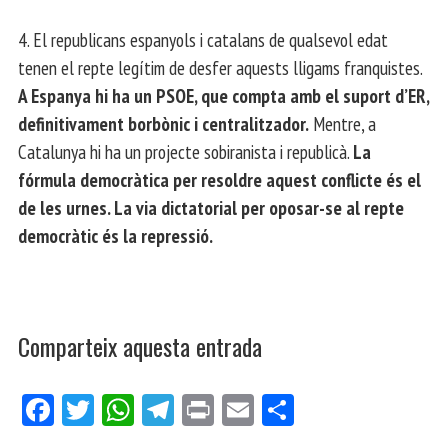
4. El republicans espanyols i catalans de qualsevol edat
tenen el repte legítim de desfer aquests lligams franquistes.
A Espanya hi ha un PSOE, que compta amb el suport d’ER,
definitivament borbònic i centralitzador.
Mentre, a
Catalunya hi ha un projecte sobiranista i republicà.
La
fórmula democràtica per resoldre aquest conflicte és el
de les urnes. La via dictatorial per oposar-se al repte
democràtic és la repressió.
Comparteix aquesta entrada
Fa
Tw
W
Te
Pri
E
Co
ce
itt
ha
le
nt
m
m