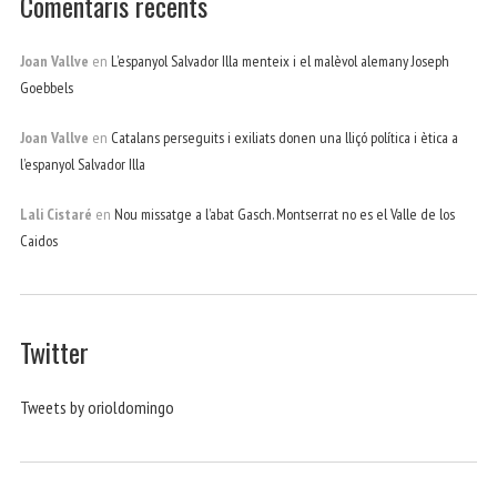
Comentaris recents
Joan Vallve
en
L’espanyol Salvador Illa menteix i el malèvol alemany Joseph
Goebbels
Joan Vallve
en
Catalans perseguits i exiliats donen una lliçó política i ètica a
l’espanyol Salvador Illa
Lali Cistaré
en
Nou missatge a l’abat Gasch. Montserrat no es el Valle de los
Caidos
Twitter
Tweets by orioldomingo