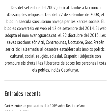
​ Des del setembre del 2002, dedicat també a la crònica
d'assumptes religiosos. Des del 22 de setembre de 2008, el
bloc In saecula saeculorum navega per les xarxes socials. El
bloc es converteix en web el 12 de setembre del 2014. El web
adopta el nom avantguarda.cat, el 22 d'octubre del 2015. Les
seves seccions són Atri, Contrapunts, Uoctubre, Groc. Pretén
ser crític i alternatiu al desordre establert als àmbits polític,
cultural, social, religiós, eclesial. L'esperit i l'objectiu són
promoure els drets i les llibertats de totes les persones i tots
els pobles, inclòs Catalunya.
Entrades recents
Cartes entre un poeta ateu i Lleó XIV sobre Déu i ateísme