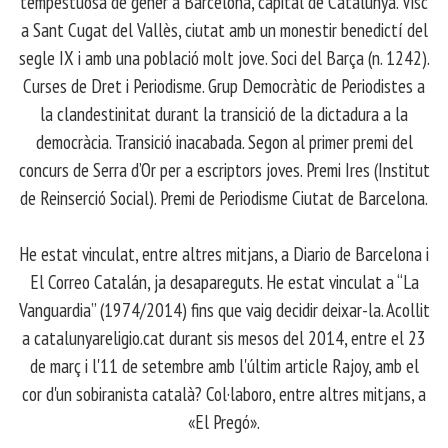
tempestuosa de gener a Barcelona, capital de Catalunya. Visc
a Sant Cugat del Vallès, ciutat amb un monestir benedictí del
segle IX i amb una població molt jove. Soci del Barça (n. 1242).
Curses de Dret i Periodisme. Grup Democràtic de Periodistes a
la clandestinitat durant la transició de la dictadura a la
democràcia. Transició inacabada. Segon al primer premi del
concurs de Serra d’Or per a escriptors joves. Premi Ires (Institut
de Reinserció Social). Premi de Periodisme Ciutat de Barcelona.
​ He estat vinculat, entre altres mitjans, a Diario de Barcelona i
El Correo Catalán, ja desapareguts. He estat vinculat a “La
Vanguardia” (1974/2014) fins que vaig decidir deixar-la. Acollit
a catalunyareligio.cat durant sis mesos del 2014, entre el 23
de març i l'11 de setembre amb l'últim article Rajoy, amb el
cor d'un sobiranista català? Col·laboro, entre altres mitjans, a
«El Pregó».