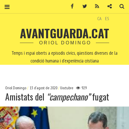
Facebook
Twitter
RSS
Contacte
Ce
CA
ES
AVANTGUARDA.CAT
ORIOL DOMINGO
Temps i espai oberts a episodis cívics, qüestions diverses de la
condició humana i d'experiència cristiana
Oriol Domingo
13 d'agost de 2020
Uoctubre
929
Amistats del
“campechano”
fugat