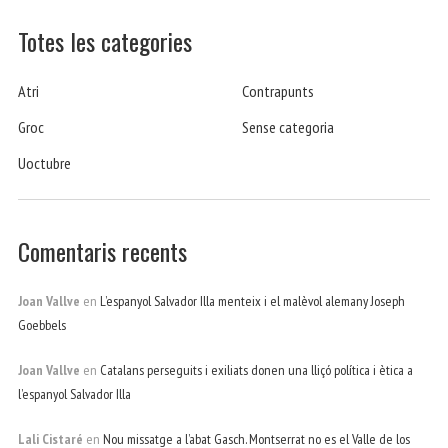
Totes les categories
Atri
Contrapunts
Groc
Sense categoria
Uoctubre
Comentaris recents
Joan Vallve
en
L’espanyol Salvador Illa menteix i el malèvol alemany Joseph
Goebbels
Joan Vallve
en
Catalans perseguits i exiliats donen una lliçó política i ètica a
l’espanyol Salvador Illa
Lali Cistaré
en
Nou missatge a l’abat Gasch. Montserrat no es el Valle de los