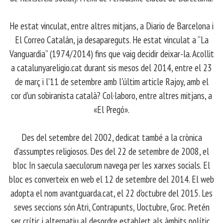
​ He estat vinculat, entre altres mitjans, a Diario de Barcelona i
El Correo Catalán, ja desapareguts. He estat vinculat a “La
Vanguardia” (1974/2014) fins que vaig decidir deixar-la. Acollit
a catalunyareligio.cat durant sis mesos del 2014, entre el 23
de març i l'11 de setembre amb l'últim article Rajoy, amb el
cor d'un sobiranista català? Col·laboro, entre altres mitjans, a
«El Pregó».
​ Des del setembre del 2002, dedicat també a la crònica
d'assumptes religiosos. Des del 22 de setembre de 2008, el
bloc In saecula saeculorum navega per les xarxes socials. El
bloc es converteix en web el 12 de setembre del 2014. El web
adopta el nom avantguarda.cat, el 22 d'octubre del 2015. Les
seves seccions són Atri, Contrapunts, Uoctubre, Groc. Pretén
ser crític i alternatiu al desordre establert als àmbits polític,