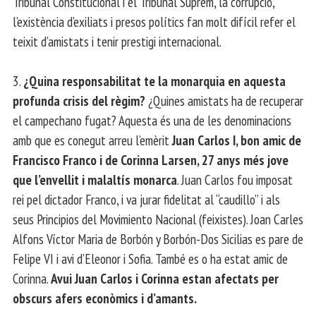
Tribunal Constitucional i el Tribunal Suprem, la corrupció,
l’existència d’exiliats i presos polítics fan molt difícil refer el
teixit d’amistats i tenir prestigi internacional.
3.
¿Quina responsabilitat te la monarquia en aquesta
profunda crisis del règim?
¿Quines amistats ha de recuperar
el campechano fugat? Aquesta és una de les denominacions
amb que es conegut arreu l’emèrit
Juan Carlos I, bon amic de
Francisco Franco i de Corinna Larsen, 27 anys més jove
que l’envellit i malaltís monarca
. Juan Carlos fou imposat
rei pel dictador Franco, i va jurar fidelitat al “caudillo” i als
seus Principios del Movimiento Nacional (feixistes). Joan Carles
Alfons Víctor Maria de Borbón y Borbón-Dos Sicilias es pare de
Felipe VI i avi d’Eleonor i Sofia. També es o ha estat amic de
Corinna.
Avui Juan Carlos i Corinna estan afectats per
obscurs afers econòmics i d’amants.