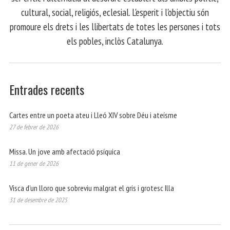
cultural, social, religiós, eclesial. L'esperit i l'objectiu són
promoure els drets i les llibertats de totes les persones i tots
els pobles, inclòs Catalunya.
Entrades recents
Cartes entre un poeta ateu i Lleó XIV sobre Déu i ateísme
27 de febrer de 2026
Missa. Un jove amb afectació psíquica
11 de gener de 2026
Visca d’un lloro que sobreviu malgrat el gris i grotesc Illa
31 de desembre de 2025