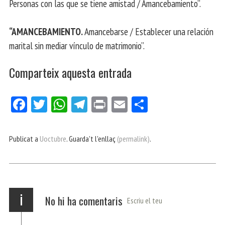
Personas con las que se tiene amistad / Amancebamiento”.
“AMANCEBAMIENTO.
Amancebarse / Establecer una relación
marital sin mediar vínculo de matrimonio”.
Comparteix aquesta entrada
Fa
Tw
W
Te
Pri
E
Co
ce
itt
ha
le
nt
m
m
bo
er
ts
gr
ail
pa
Publicat a
Uoctubre
. Guarda't l'enllaç
(permalink)
.
ok
Ap
a
rt
p
m
ei
x
i
No hi ha comentaris
Escriu el teu