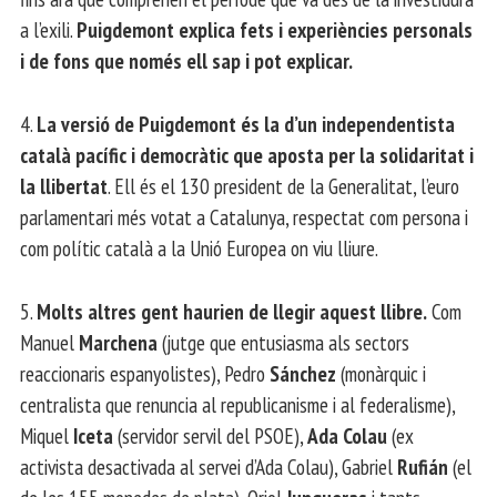
a l’exili.
Puigdemont explica fets i experiències personals
i de fons que només ell sap i pot explicar.
4.
La versió de Puigdemont és la d’un independentista
català pacífic i democràtic que aposta per la solidaritat i
la llibertat
. Ell és el 130 president de la Generalitat, l’euro
parlamentari més votat a Catalunya, respectat com persona i
com polític català a la Unió Europea on viu lliure.
5.
Molts altres gent haurien de llegir aquest llibre.
Com
Manuel
Marchena
(jutge que entusiasma als sectors
reaccionaris espanyolistes), Pedro
Sánchez
(monàrquic i
centralista que renuncia al republicanisme i al federalisme),
Miquel
Iceta
(servidor servil del PSOE),
Ada Colau
(ex
activista desactivada al servei d’Ada Colau), Gabriel
Rufián
(el