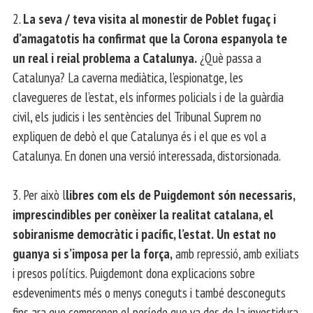
2.
La seva / teva visita al monestir de Poblet fugaç i
d’amagatotis ha confirmat que la Corona espanyola te
un real i reial problema a Catalunya.
¿Què passa a
Catalunya? La caverna mediàtica, l’espionatge, les
clavegueres de l’estat, els informes policials i de la guàrdia
civil, els judicis i les sentències del Tribunal Suprem no
expliquen de debò el que Catalunya és i el que es vol a
Catalunya. En donen una versió interessada, distorsionada.
3. Per això l
libres com els de Puigdemont són necessaris,
imprescindibles per conèixer la realitat catalana, el
sobiranisme democràtic i pacífic, l’estat.
Un estat no
guanya si s’imposa per la força,
amb repressió, amb exiliats
i presos polítics. Puigdemont dona explicacions sobre
esdeveniments més o menys coneguts i també desconeguts
fins ara que comprenen el període que va des de la investidura