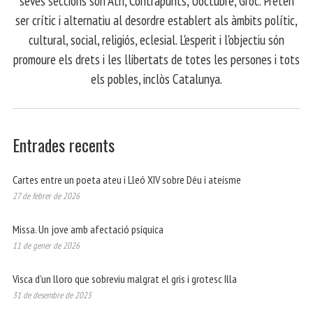
seves seccions són Atri, Contrapunts, Uoctubre, Groc. Pretén
ser crític i alternatiu al desordre establert als àmbits polític,
cultural, social, religiós, eclesial. L'esperit i l'objectiu són
promoure els drets i les llibertats de totes les persones i tots
els pobles, inclòs Catalunya.
Entrades recents
Cartes entre un poeta ateu i Lleó XIV sobre Déu i ateísme
27 de febrer de 2026
Missa. Un jove amb afectació psíquica
11 de gener de 2026
Visca d’un lloro que sobreviu malgrat el gris i grotesc Illa
31 de desembre de 2025