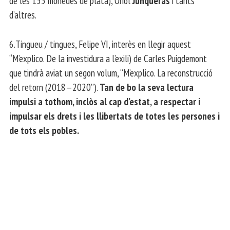
de les 155 monedes de plata), Oriol
Junqueras
i tants
d’altres.
6.Tingueu / tingues, Felipe VI, interès en llegir aquest
“M’explico. De la investidura a l’exili) de Carles Puigdemont
que tindrà aviat un segon volum, “M’explico. La reconstrucció
del retorn (2018—2020”).
Tan de bo la seva lectura
impulsi a tothom, inclòs al cap d’estat, a respectar i
impulsar els drets i les llibertats de totes les persones i
de tots els pobles.