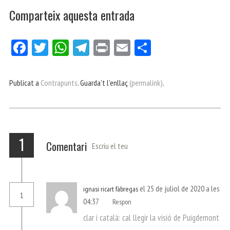
Comparteix aquesta entrada
Fa
Tw
W
Te
Pri
E
Co
ce
itt
ha
le
nt
m
m
bo
er
ts
gr
ail
pa
Publicat a
Contrapunts
. Guarda't l'enllaç
(permalink)
.
ok
Ap
a
rt
p
m
ei
x
1
Comentari
Escriu el teu
el 25 de juliol de 2020 a les
ignasi ricart fàbregas
1
04:37
Respon
clar i català: cal llegir la visió de Puigdemont