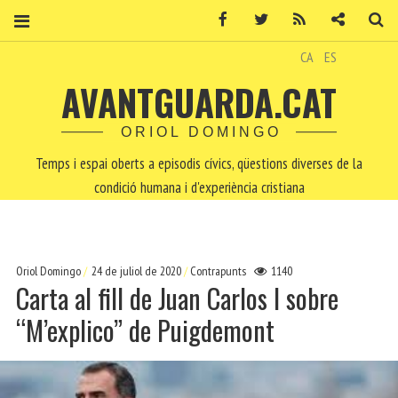
Facebook
Twitter
RSS
Contacte
Ce
CA
ES
AVANTGUARDA.CAT
ORIOL DOMINGO
Temps i espai oberts a episodis cívics, qüestions diverses de la
condició humana i d'experiència cristiana
Oriol Domingo
24 de juliol de 2020
Contrapunts
1140
Carta al fill de Juan Carlos I sobre
“M’explico” de Puigdemont