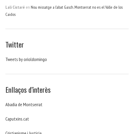
Lali Cistaré
en
Nou missatge a l’abat Gasch. Montserrat no es el Valle de los
Caidos
Twitter
Tweets by orioldomingo
Enllaços d’interès
Abadia de Montserrat
Caputxins.cat
Cristianisme i Justicia