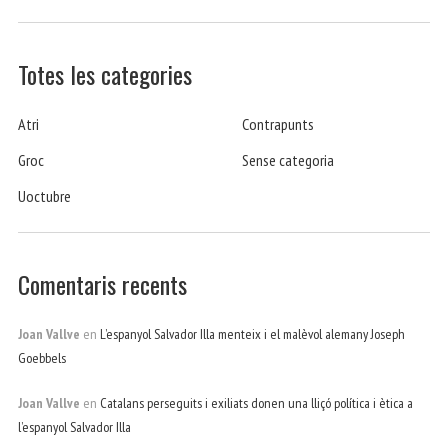
Totes les categories
Atri
Contrapunts
Groc
Sense categoria
Uoctubre
Comentaris recents
Joan Vallve
en
L’espanyol Salvador Illa menteix i el malèvol alemany Joseph
Goebbels
Joan Vallve
en
Catalans perseguits i exiliats donen una lliçó política i ètica a
l’espanyol Salvador Illa