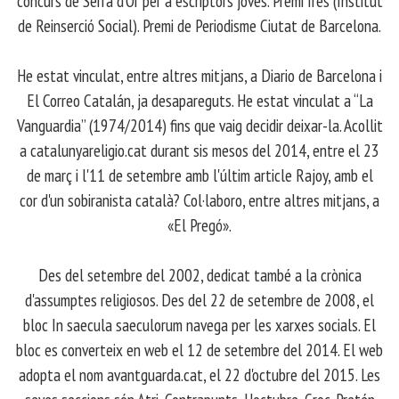
concurs de Serra d’Or per a escriptors joves. Premi Ires (Institut
de Reinserció Social). Premi de Periodisme Ciutat de Barcelona.
​ He estat vinculat, entre altres mitjans, a Diario de Barcelona i
El Correo Catalán, ja desapareguts. He estat vinculat a “La
Vanguardia” (1974/2014) fins que vaig decidir deixar-la. Acollit
a catalunyareligio.cat durant sis mesos del 2014, entre el 23
de març i l'11 de setembre amb l'últim article Rajoy, amb el
cor d'un sobiranista català? Col·laboro, entre altres mitjans, a
«El Pregó».
​ Des del setembre del 2002, dedicat també a la crònica
d'assumptes religiosos. Des del 22 de setembre de 2008, el
bloc In saecula saeculorum navega per les xarxes socials. El
bloc es converteix en web el 12 de setembre del 2014. El web
adopta el nom avantguarda.cat, el 22 d'octubre del 2015. Les