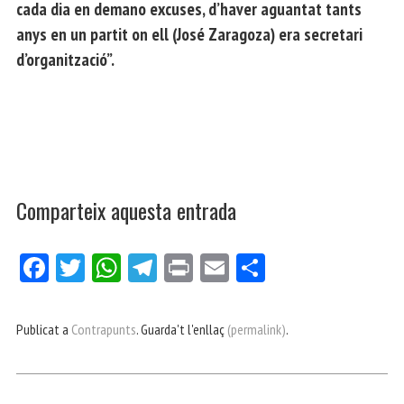
cada dia en demano excuses, d’haver aguantat tants
anys en un partit on ell (José Zaragoza) era secretari
d’organització”.
Comparteix aquesta entrada
Fa
Tw
W
Te
Pri
E
Co
ce
itt
ha
le
nt
m
m
bo
er
ts
gr
ail
pa
Publicat a
Contrapunts
. Guarda't l'enllaç
(permalink)
.
ok
Ap
a
rt
p
m
ei