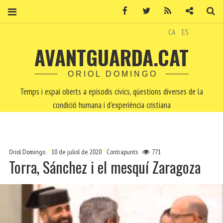
Facebook
Twitter
RSS
Contacte
Ce
CA
ES
AVANTGUARDA.CAT
ORIOL DOMINGO
Temps i espai oberts a episodis cívics, qüestions diverses de la
condició humana i d'experiència cristiana
Oriol Domingo
10 de juliol de 2020
Contrapunts
771
Torra, Sánchez i el mesquí Zaragoza