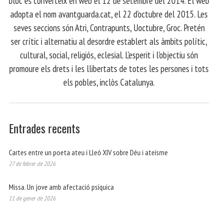
bloc es converteix en web el 12 de setembre del 2014. El web
adopta el nom avantguarda.cat, el 22 d'octubre del 2015. Les
seves seccions són Atri, Contrapunts, Uoctubre, Groc. Pretén
ser crític i alternatiu al desordre establert als àmbits polític,
cultural, social, religiós, eclesial. L'esperit i l'objectiu són
promoure els drets i les llibertats de totes les persones i tots
els pobles, inclòs Catalunya.
Entrades recents
Cartes entre un poeta ateu i Lleó XIV sobre Déu i ateísme
27 de febrer de 2026
Missa. Un jove amb afectació psíquica
11 de gener de 2026