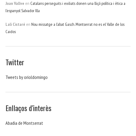
Joan Vallve
en
Catalans perseguits i exiliats donen una lliçó política i ètica a
l’espanyol Salvador Illa
Lali Cistaré
en
Nou missatge a l’abat Gasch. Montserrat no es el Valle de los
Caidos
Twitter
Tweets by orioldomingo
Enllaços d’interès
Abadia de Montserrat