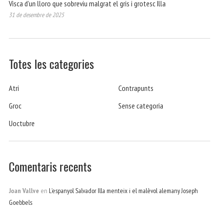
Visca d’un lloro que sobreviu malgrat el gris i grotesc Illa
31 de desembre de 2025
Totes les categories
Atri
Contrapunts
Groc
Sense categoria
Uoctubre
Comentaris recents
Joan Vallve
en
L’espanyol Salvador Illa menteix i el malèvol alemany Joseph
Goebbels