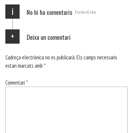
x
i
No hi ha comentaris
Escriu el teu
Deixa un comentari
L'adreça electrònica no es publicarà.
Els camps necessaris
estan marcats amb
*
Comentari
*