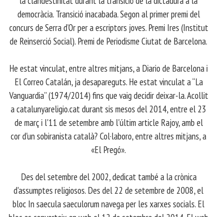
la clandestinitat durant la transició de la dictadura a la
democràcia. Transició inacabada. Segon al primer premi del
concurs de Serra d’Or per a escriptors joves. Premi Ires (Institut
de Reinserció Social). Premi de Periodisme Ciutat de Barcelona.
​ He estat vinculat, entre altres mitjans, a Diario de Barcelona i
El Correo Catalán, ja desapareguts. He estat vinculat a “La
Vanguardia” (1974/2014) fins que vaig decidir deixar-la. Acollit
a catalunyareligio.cat durant sis mesos del 2014, entre el 23
de març i l'11 de setembre amb l'últim article Rajoy, amb el
cor d'un sobiranista català? Col·laboro, entre altres mitjans, a
«El Pregó».
​ Des del setembre del 2002, dedicat també a la crònica
d'assumptes religiosos. Des del 22 de setembre de 2008, el
bloc In saecula saeculorum navega per les xarxes socials. El