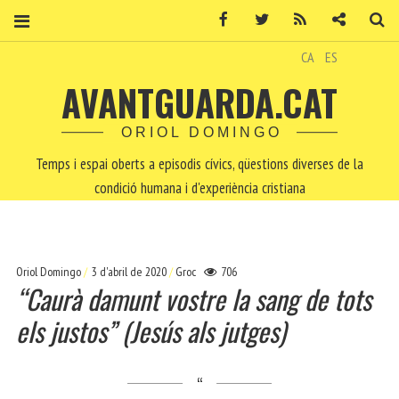
Facebook
Twitter
RSS
Contacte
Ce
CA
ES
AVANTGUARDA.CAT
ORIOL DOMINGO
Temps i espai oberts a episodis cívics, qüestions diverses de la
condició humana i d'experiència cristiana
Oriol Domingo
3 d'abril de 2020
Groc
706
“Caurà damunt vostre la sang de tots
els justos”
(Jesús als jutges)