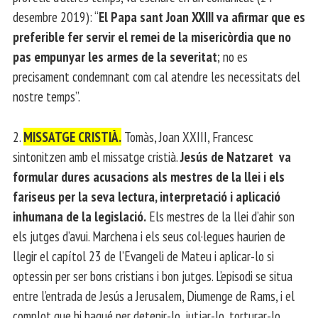
desembre 2019): “
El Papa sant Joan XXIII va afirmar que es
preferible fer servir el remei de la misericòrdia que no
pas empunyar les armes de la severitat
; no es
precisament condemnant com cal atendre les necessitats del
nostre temps”.
2.
MISSATGE CRISTIÀ.
Tomàs, Joan XXIII, Francesc
sintonitzen amb el missatge cristià.
Jesús de Natzaret va
formular dures acusacions als mestres de la llei i els
fariseus per la seva lectura, interpretació i aplicació
inhumana de la legislació.
Els mestres de la llei d’ahir son
els jutges d’avui. Marchena i els seus col·legues haurien de
llegir el capítol 23 de l’Evangeli de Mateu i aplicar-lo si
optessin per ser bons cristians i bon jutges. L’episodi se situa
entre l’entrada de Jesús a Jerusalem, Diumenge de Rams, i el
complot que hi hagué per detenir-lo, jutjar-lo, torturar-lo,