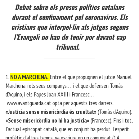
Debat sobre els presos polítics catalans
durant el confinament pel coronavirus. Els
cristians que interpel·lin als jutges segons
l’Evangeli no han de tenir por davant cap
tribunal.
1.
NO A MARCHENA.
Entre el que propugnen el jutge Manuel
Marchena i els seus companys… i el que defensen Tomàs
d’Aquino, i els Papes Joan XXIII i Francesc…
www.avantguarda.cat opta per aquests tres darrers.
«Justícia sense misericòrdia és crueltat»
(Tomàs d’Aquino).
«Sense misericòrdia no hi ha justícia»
(Francesc). Fins i tot,
l’actual episcopat català, que en conjunt ha perdut l’esperit
profètic d’altres temps, va escriure en un comunicat (14