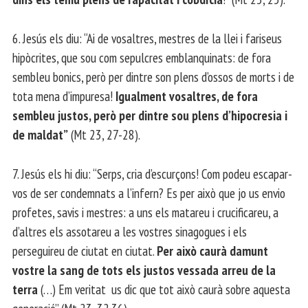
6. Jesús els diu: “Ai de vosaltres, mestres de la llei i fariseus
hipòcrites, que sou com sepulcres emblanquinats: de fora
sembleu bonics, però per dintre son plens d’ossos de morts i de
tota mena d’impuresa!
Igualment vosaltres, de fora
sembleu justos, però per dintre sou plens d’hipocresia i
de maldat”
(Mt 23, 27-28).
7. Jesús els hi diu: “Serps, cria d’escurçons! Com podeu escapar-
vos de ser condemnats a l’infern? Es per això que jo us envio
profetes, savis i mestres: a uns els matareu i crucificareu, a
d’altres els assotareu a les vostres sinagogues i els
perseguireu de ciutat en ciutat.
Per això caurà damunt
vostre la sang de tots els justos vessada arreu de la
terra
(…) Em veritat us dic que tot això caurà sobre aquesta