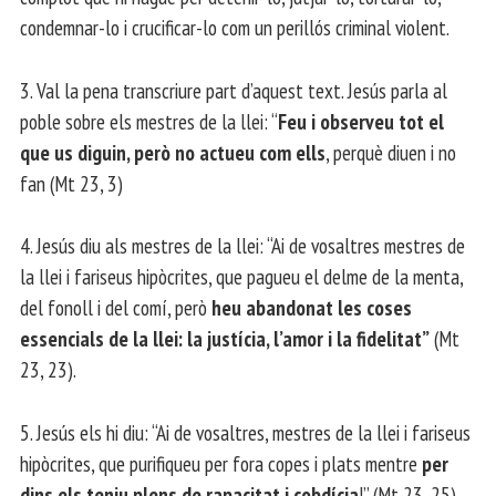
condemnar-lo i crucificar-lo com un perillós criminal violent.
3. Val la pena transcriure part d’aquest text. Jesús parla al
poble sobre els mestres de la llei: “
Feu i observeu tot el
que us diguin, però no actueu com ells
, perquè diuen i no
fan (Mt 23, 3)
4. Jesús diu als mestres de la llei: “Ai de vosaltres mestres de
la llei i fariseus hipòcrites, que pagueu el delme de la menta,
del fonoll i del comí, però
heu abandonat les coses
essencials de la llei: la justícia, l’amor i la fidelitat”
(Mt
23, 23).
5. Jesús els hi diu: “Ai de vosaltres, mestres de la llei i fariseus
hipòcrites, que purifiqueu per fora copes i plats mentre
per
dins els teniu plens de rapacitat i cobdícia
!” (Mt 23, 25).