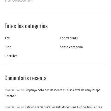
31 de desembre de 2025
Totes les categories
Atri
Contrapunts
Groc
Sense categoria
Uoctubre
Comentaris recents
Joan Vallve
en
L’espanyol Salvador Illa menteix i el malèvol alemany Joseph
Goebbels
Joan Vallve
en
Catalans perseguits i exiliats donen una lliçó política i ètica a