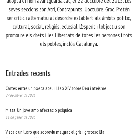
adopta el nom avantguarda.cat, el 22 d'octubre del 2015. Les
seves seccions són Atri, Contrapunts, Uoctubre, Groc. Pretén
ser crític i alternatiu al desordre establert als àmbits polític,
cultural, social, religiós, eclesial. L'esperit i l'objectiu són
promoure els drets i les llibertats de totes les persones i tots
els pobles, inclòs Catalunya.
Entrades recents
Cartes entre un poeta ateu i Lleó XIV sobre Déu i ateísme
27 de febrer de 2026
Missa. Un jove amb afectació psíquica
11 de gener de 2026
Visca d’un lloro que sobreviu malgrat el gris i grotesc Illa