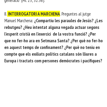
generació” (Mt 23, 32.36).
8.
INTERROGATORI A MARCHENA
. Preguntes al jutge
Manuel Marchena:
¿Compartiu les paraules de Jesús? ¿Les
rebutgeu? ¿Heu intentat alguna vegada actuar segons
l’esperit cristià en l’exercici de la vostra funció? ¿Per
que no fer-ho ara en Setmana Santa? ¿Per què no fer-ho
en aquest temps de confinament? ¿Per què no teniu en
compte que els exiliats polítics catalans són lliures a
Europa i tractats com persones demòcrates i pacífiques?