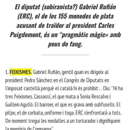
El diputat (sobiranista?) Gabriel Rufián
(ERC), el de les 155 monedes de plata
acusant de traïdor al president Carles
Puigdemont, és un “pragmàtic màgic» amb
peus de fang.
1.
FEIXISMES.
Gabriel Rufián, gentil quan es dirigeix al
president Pedro Sánchez en el Congrés de Diputats en
l’imposat castellà perquè el català hi és prohibit… Diu: “Hi ha
tres feixismes. L’assassí, el que mata a Sonia Rescalvo i
Guillem Agulló. El barroer, el que es grava amb subfusells. El
pitjor, el de corbata, uniforme i toga. ERC s’enfrontarà a tots.
De moment tregui les medalles a un torturador i dignifiquem
la memòria de Companys”.