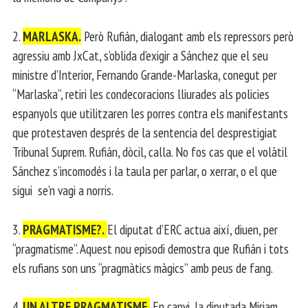
2.
MARLASKA.
Però Rufián, dialogant amb els repressors però
agressiu amb JxCat, s’oblida d’exigir a Sánchez que el seu
ministre d’Interior, Fernando Grande-Marlaska, conegut per
“Marlaska”, retiri les condecoracions lliurades als policies
espanyols que utilitzaren les porres contra els manifestants
que protestaven després de la sentencia del desprestigiat
Tribunal Suprem. Rufián, dòcil, calla. No fos cas que el volàtil
Sánchez s’incomodés i la taula per parlar, o xerrar, o el que
sigui se’n vagi a norris.
3.
PRAGMATISME?.
El diputat d’ERC actua així, diuen, per
“pragmatisme”. Aquest nou episodi demostra que Rufián i tots
els rufians son uns “pragmàtics màgics” amb peus de fang.
4.
UN ALTRE PRAGMATISME.
En canvi, la diputada Miriam