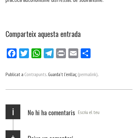
Comparteix aquesta entrada
Fa
Tw
W
Te
Pri
E
Co
ce
itt
ha
le
nt
m
m
bo
er
ts
gr
ail
pa
Publicat a
Contrapunts
. Guarda't l'enllaç
(permalink)
.
ok
Ap
a
rt
p
m
ei
x
i
No hi ha comentaris
Escriu el teu