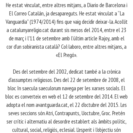
​ He estat vinculat, entre altres mitjans, a Diario de Barcelona i
El Correo Catalán, ja desapareguts. He estat vinculat a “La
Vanguardia” (1974/2014) fins que vaig decidir deixar-la. Acollit
a catalunyareligio.cat durant sis mesos del 2014, entre el 23
de març i l'11 de setembre amb l'últim article Rajoy, amb el
cor d'un sobiranista català? Col·laboro, entre altres mitjans, a
«El Pregó».
​ Des del setembre del 2002, dedicat també a la crònica
d'assumptes religiosos. Des del 22 de setembre de 2008, el
bloc In saecula saeculorum navega per les xarxes socials. El
bloc es converteix en web el 12 de setembre del 2014. El web
adopta el nom avantguarda.cat, el 22 d'octubre del 2015. Les
seves seccions són Atri, Contrapunts, Uoctubre, Groc. Pretén
ser crític i alternatiu al desordre establert als àmbits polític,
cultural, social, religiós, eclesial. L'esperit i l'objectiu són