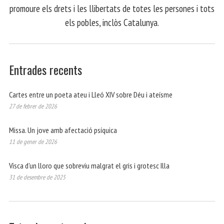
promoure els drets i les llibertats de totes les persones i tots
els pobles, inclòs Catalunya.
Entrades recents
Cartes entre un poeta ateu i Lleó XIV sobre Déu i ateísme
27 de febrer de 2026
Missa. Un jove amb afectació psíquica
11 de gener de 2026
Visca d’un lloro que sobreviu malgrat el gris i grotesc Illa
31 de desembre de 2025