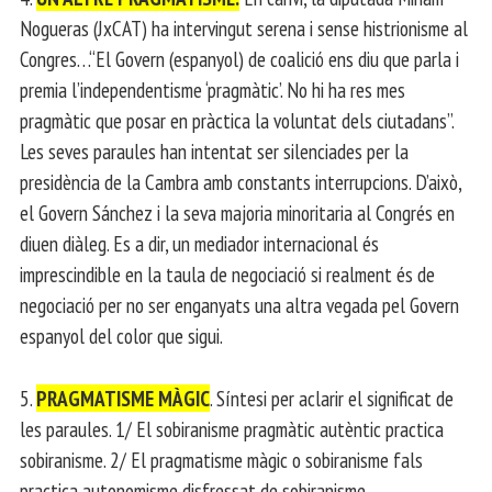
Nogueras (JxCAT) ha intervingut serena i sense histrionisme al
Congres…“El Govern (espanyol) de coalició ens diu que parla i
premia l’independentisme ‘pragmàtic’. No hi ha res mes
pragmàtic que posar en pràctica la voluntat dels ciutadans”.
Les seves paraules han intentat ser silenciades per la
presidència de la Cambra amb constants interrupcions. D’això,
el Govern Sánchez i la seva majoria minoritaria al Congrés en
diuen diàleg. Es a dir, un mediador internacional és
imprescindible en la taula de negociació si realment és de
negociació per no ser enganyats una altra vegada pel Govern
espanyol del color que sigui.
5.
PRAGMATISME MÀGIC
. Síntesi per aclarir el significat de
les paraules. 1/ El sobiranisme pragmàtic autèntic practica
sobiranisme. 2/ El pragmatisme màgic o sobiranisme fals
practica autonomisme disfressat de sobiranisme.