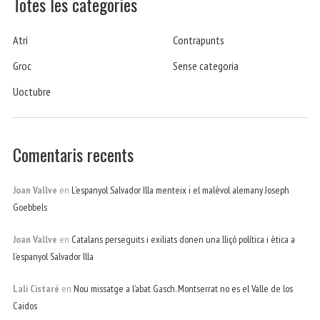
Totes les categories
Atri
Contrapunts
Groc
Sense categoria
Uoctubre
Comentaris recents
Joan Vallve
en
L’espanyol Salvador Illa menteix i el malèvol alemany Joseph
Goebbels
Joan Vallve
en
Catalans perseguits i exiliats donen una lliçó política i ètica a
l’espanyol Salvador Illa
Lali Cistaré
en
Nou missatge a l’abat Gasch. Montserrat no es el Valle de los
Caidos