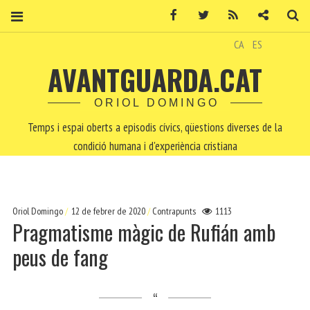
Facebook
Twitter
RSS
Contacte
Ce
CA
ES
AVANTGUARDA.CAT
ORIOL DOMINGO
Temps i espai oberts a episodis cívics, qüestions diverses de la
condició humana i d'experiència cristiana
Oriol Domingo
12 de febrer de 2020
Contrapunts
1113
Pragmatisme màgic de Rufián amb
peus de fang