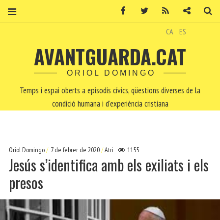
Facebook
Twitter
RSS
Contacte
Ce
CA
ES
AVANTGUARDA.CAT
ORIOL DOMINGO
Temps i espai oberts a episodis cívics, qüestions diverses de la
condició humana i d'experiència cristiana
Oriol Domingo
7 de febrer de 2020
Atri
1155
Jesús s’identifica amb els exiliats i els
presos