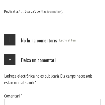
ce
itt
ha
le
nt
m
m
bo
er
ts
gr
ail
pa
Publicat a
Atri
. Guarda't l'enllaç
(permalink)
.
ok
Ap
a
rt
p
m
ei
x
i
No hi ha comentaris
Escriu el teu
Deixa un comentari
L'adreça electrònica no es publicarà.
Els camps necessaris
estan marcats amb
*
Comentari
*