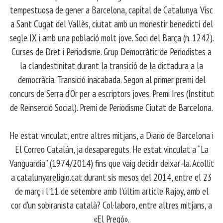
tempestuosa de gener a Barcelona, capital de Catalunya. Visc
a Sant Cugat del Vallès, ciutat amb un monestir benedictí del
segle IX i amb una població molt jove. Soci del Barça (n. 1242).
Curses de Dret i Periodisme. Grup Democràtic de Periodistes a
la clandestinitat durant la transició de la dictadura a la
democràcia. Transició inacabada. Segon al primer premi del
concurs de Serra d’Or per a escriptors joves. Premi Ires (Institut
de Reinserció Social). Premi de Periodisme Ciutat de Barcelona.
​ He estat vinculat, entre altres mitjans, a Diario de Barcelona i
El Correo Catalán, ja desapareguts. He estat vinculat a “La
Vanguardia” (1974/2014) fins que vaig decidir deixar-la. Acollit
a catalunyareligio.cat durant sis mesos del 2014, entre el 23
de març i l'11 de setembre amb l'últim article Rajoy, amb el
cor d'un sobiranista català? Col·laboro, entre altres mitjans, a
«El Pregó».