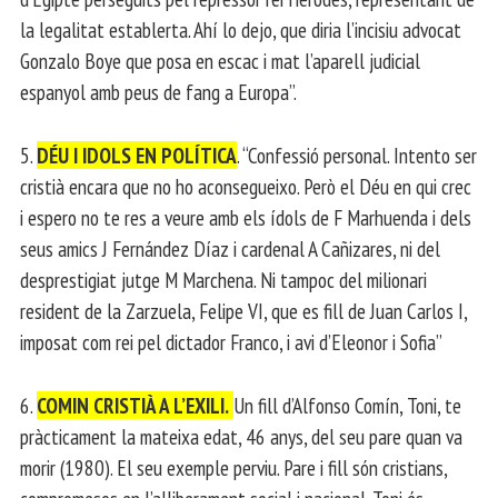
la legalitat establerta. Ahí lo dejo, que diria l’incisiu advocat
Gonzalo Boye que posa en escac i mat l’aparell judicial
espanyol amb peus de fang a Europa”.
5.
DÉU I IDOLS EN POLÍTICA
. “Confessió personal. Intento ser
cristià encara que no ho aconsegueixo. Però el Déu en qui crec
i espero no te res a veure amb els ídols de F Marhuenda i dels
seus amics J Fernández Díaz i cardenal A Cañizares, ni del
desprestigiat jutge M Marchena. Ni tampoc del milionari
resident de la Zarzuela, Felipe VI, que es fill de Juan Carlos I,
imposat com rei pel dictador Franco, i avi d’Eleonor i Sofia”
6.
COMIN CRISTIÀ A L’EXILI.
Un fill d’Alfonso Comín, Toni, te
pràcticament la mateixa edat, 46 anys, del seu pare quan va
morir (1980). El seu exemple perviu. Pare i fill són cristians,