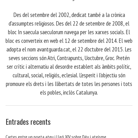
​ Des del setembre del 2002, dedicat també a la crònica
d'assumptes religiosos. Des del 22 de setembre de 2008, el
bloc In saecula saeculorum navega per les xarxes socials. El
bloc es converteix en web el 12 de setembre del 2014. El web
adopta el nom avantguarda.cat, el 22 d'octubre del 2015. Les
seves seccions són Atri, Contrapunts, Uoctubre, Groc. Pretén
ser crític i alternatiu al desordre establert als àmbits polític,
cultural, social, religiós, eclesial. L'esperit i l'objectiu són
promoure els drets i les llibertats de totes les persones i tots
els pobles, inclòs Catalunya.
Entrades recents
Cartes entre un poeta ateu i Lleó XIV sobre Déu i ateísme