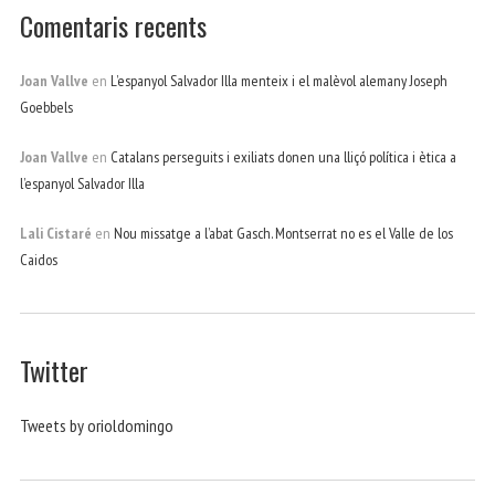
Comentaris recents
Joan Vallve
en
L’espanyol Salvador Illa menteix i el malèvol alemany Joseph
Goebbels
Joan Vallve
en
Catalans perseguits i exiliats donen una lliçó política i ètica a
l’espanyol Salvador Illa
Lali Cistaré
en
Nou missatge a l’abat Gasch. Montserrat no es el Valle de los
Caidos
Twitter
Tweets by orioldomingo