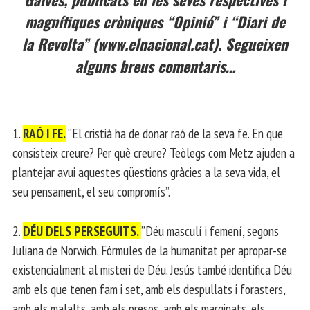
magnífiques cròniques “Opinió” i “Diari de
la Revolta” (www.elnacional.cat). Segueixen
alguns breus comentaris…
1.
RAÓ I FE.
“El cristià ha de donar raó de la seva fe. En que
consisteix creure? Per què creure? Teòlegs com Metz ajuden a
plantejar avui aquestes qüestions gràcies a la seva vida, el
seu pensament, el seu compromís”.
2.
DÉU DELS PERSEGUITS.
”Déu masculí i femení, segons
Juliana de Norwich. Fórmules de la humanitat per apropar-se
existencialment al misteri de Déu. Jesús també identifica Déu
amb els que tenen fam i set, amb els despullats i forasters,
amb els malalts, amb els presos, amb els marginats, els