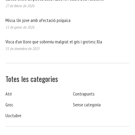
27 de febrer de 2026
Missa. Un jove amb afectació psíquica
11 de gener de 2026
Visca d’un lloro que sobreviu malgrat el gris i grotesc Illa
31 de desembre de 2025
Totes les categories
Atri
Contrapunts
Groc
Sense categoria
Uoctubre