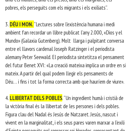
pobres, els perseguits com els migrants i els exiliats”.
3.
DÉU I MON.
“Lectures sobre l’existència humana i medi
ambient fan recordar un llibre publicat l’any 2.000, «Dios y el
Mundo» (Galaxia Gutenberg). Molt llarga i palpitant conversa
entre el llavors cardenal Joseph Ratzinger i el periodista
alemany Peter Seewald. El periodista sintetitza el pensament
del futur Benet XVI: «La creació mateixa implica un ordre en si
mateix. A partir del qual podem llegir els pensaments de
Déu… i fins i tot la forma correcta amb que hauríem de viure».
4.
LLIBERTAT DELS POBLES
. “Un ingredient humà i cristià de
la victòria final és la llibertat de les persones i dels pobles.
Figura clau del Nadal és Jesús de Natzaret. Jesús, nascut i
vivent en la marginalitat, i els seus pares varen marxar a l’exili
d’Egipte perseguits pel repressor rei Herodes, representant de