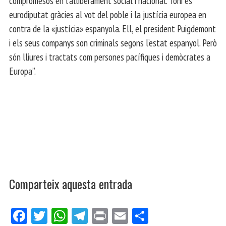
compromesos en l’alliberament social i nacional. Toni és
eurodiputat gràcies al vot del poble i la justícia europea en
contra de la «justícia» espanyola. Ell, el president Puigdemont
i els seus companys son criminals segons l’estat espanyol. Però
són lliures i tractats com persones pacífiques i demòcrates a
Europa”.
Comparteix aquesta entrada
Fa
Tw
W
Te
Pri
E
Co