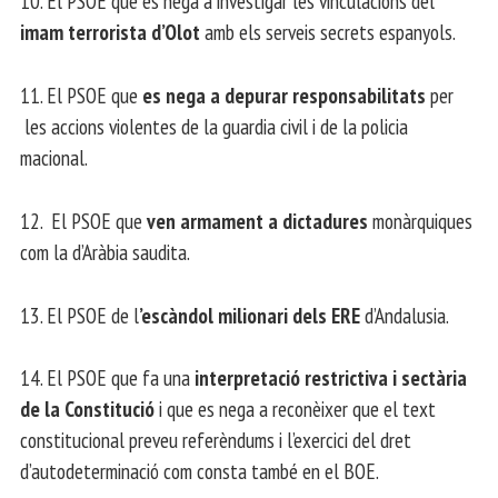
10. El PSOE que es nega a investigar les vinculacions del
imam terrorista d’Olot
amb els serveis secrets espanyols.
11. El PSOE que
es nega a depurar responsabilitats
per
les accions violentes de la guardia civil i de la policia
macional.
12. El PSOE que
ven armament a dictadures
monàrquiques
com la d’Aràbia saudita.
13. El PSOE de l
’escàndol milionari dels ERE
d’Andalusia.
14. El PSOE que fa una
interpretació restrictiva i sectària
de la Constitució
i que es nega a reconèixer que el text
constitucional preveu referèndums i l’exercici del dret
d’autodeterminació com consta també en el BOE.