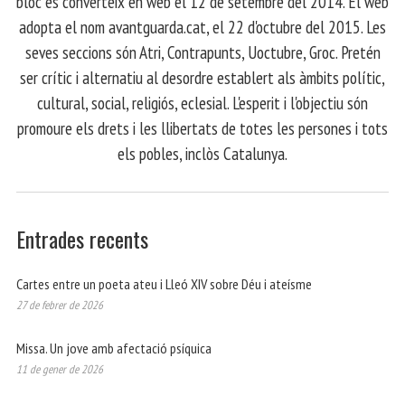
bloc es converteix en web el 12 de setembre del 2014. El web
adopta el nom avantguarda.cat, el 22 d'octubre del 2015. Les
seves seccions són Atri, Contrapunts, Uoctubre, Groc. Pretén
ser crític i alternatiu al desordre establert als àmbits polític,
cultural, social, religiós, eclesial. L'esperit i l'objectiu són
promoure els drets i les llibertats de totes les persones i tots
els pobles, inclòs Catalunya.
Entrades recents
Cartes entre un poeta ateu i Lleó XIV sobre Déu i ateísme
27 de febrer de 2026
Missa. Un jove amb afectació psíquica
11 de gener de 2026