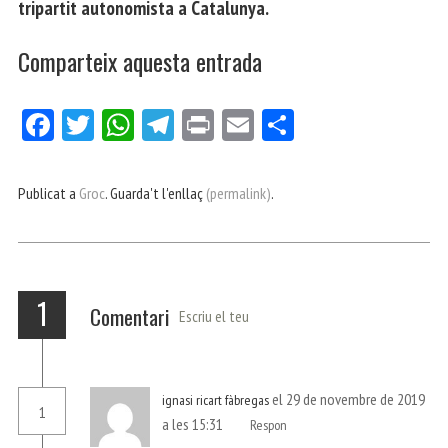
tripartit autonomista a Catalunya.
Comparteix aquesta entrada
Fa
Tw
W
Te
Pri
E
Co
ce
itt
ha
le
nt
m
m
bo
er
ts
gr
ail
pa
Publicat a
Groc
. Guarda't l'enllaç
(permalink)
.
ok
Ap
a
rt
p
m
ei
x
1
Comentari
Escriu el teu
el 29 de novembre de 2019
ignasi ricart fàbregas
1
a les 15:31
Respon