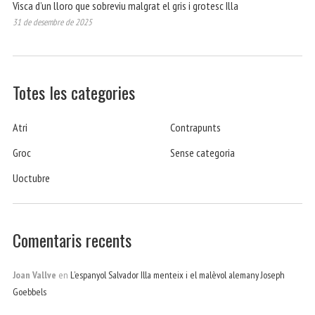
Visca d’un lloro que sobreviu malgrat el gris i grotesc Illa
31 de desembre de 2025
Totes les categories
Atri
Contrapunts
Groc
Sense categoria
Uoctubre
Comentaris recents
Joan Vallve
en
L’espanyol Salvador Illa menteix i el malèvol alemany Joseph
Goebbels