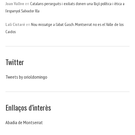
Joan Vallve
en
Catalans perseguits i exiliats donen una lliçó política i ètica a
l’espanyol Salvador Illa
Lali Cistaré
en
Nou missatge a l’abat Gasch. Montserrat no es el Valle de los
Caidos
Twitter
Tweets by orioldomingo
Enllaços d’interès
Abadia de Montserrat