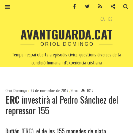
Facebook
Twitter
RSS
Contacte
Ce
CA
ES
AVANTGUARDA.CAT
ORIOL DOMINGO
Temps i espai oberts a episodis cívics, qüestions diverses de la
condició humana i d'experiència cristiana
Oriol Domingo
29 de novembre de 2019
Groc
1012
ERC
investirà al Pedro Sánchez del
repressor 155
Rufián (ERC), el de les 155 monedes de plata,