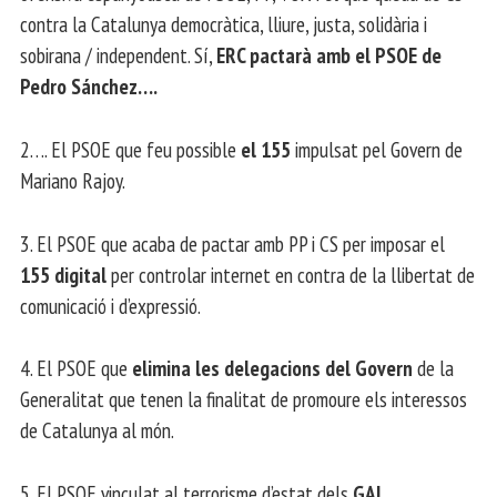
contra la Catalunya democràtica, lliure, justa, solidària i
sobirana / independent. Sí,
ERC pactarà amb el PSOE de
Pedro Sánchez….
2…. El PSOE que feu possible
el 155
impulsat pel Govern de
Mariano Rajoy.
3. El PSOE que acaba de pactar amb PP i CS per imposar el
155 digital
per controlar internet en contra de la llibertat de
comunicació i d’expressió.
4. El PSOE que
elimina les delegacions del Govern
de la
Generalitat que tenen la finalitat de promoure els interessos
de Catalunya al món.
5. El PSOE vinculat al terrorisme d’estat dels
GAL