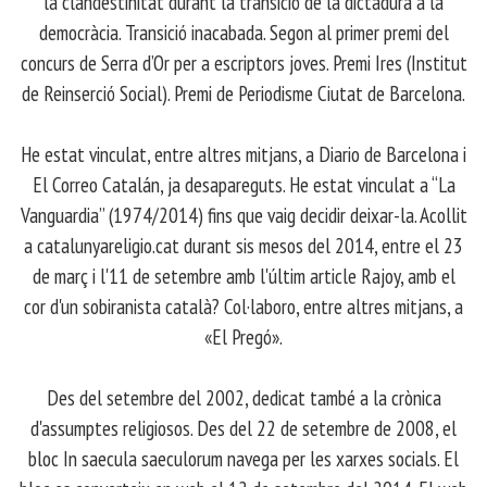
la clandestinitat durant la transició de la dictadura a la
democràcia. Transició inacabada. Segon al primer premi del
concurs de Serra d’Or per a escriptors joves. Premi Ires (Institut
de Reinserció Social). Premi de Periodisme Ciutat de Barcelona.
​ He estat vinculat, entre altres mitjans, a Diario de Barcelona i
El Correo Catalán, ja desapareguts. He estat vinculat a “La
Vanguardia” (1974/2014) fins que vaig decidir deixar-la. Acollit
a catalunyareligio.cat durant sis mesos del 2014, entre el 23
de març i l'11 de setembre amb l'últim article Rajoy, amb el
cor d'un sobiranista català? Col·laboro, entre altres mitjans, a
«El Pregó».
​ Des del setembre del 2002, dedicat també a la crònica
d'assumptes religiosos. Des del 22 de setembre de 2008, el
bloc In saecula saeculorum navega per les xarxes socials. El