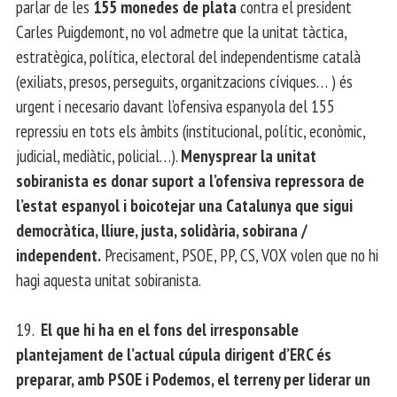
parlar de les
155 monedes de plata
contra el president
Carles Puigdemont, no vol admetre que la unitat tàctica,
estratègica, política, electoral del independentisme català
(exiliats, presos, perseguits, organitzacions cíviques… ) és
urgent i necesario davant l’ofensiva espanyola del 155
repressiu en tots els àmbits (institucional, polític, econòmic,
judicial, mediàtic, policial…).
Menysprear la unitat
sobiranista es donar suport a l’ofensiva repressora de
l’estat espanyol i boicotejar una Catalunya que sigui
democràtica, lliure, justa, solidària, sobirana /
independent.
Precisament, PSOE, PP, CS, VOX volen que no hi
hagi aquesta unitat sobiranista.
19.
El que hi ha en el fons del irresponsable
plantejament de l’actual cúpula dirigent d’ERC és
preparar, amb PSOE i Podemos, el terreny per liderar un