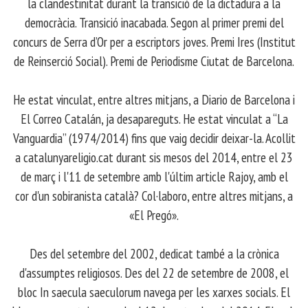
la clandestinitat durant la transició de la dictadura a la
democràcia. Transició inacabada. Segon al primer premi del
concurs de Serra d’Or per a escriptors joves. Premi Ires (Institut
de Reinserció Social). Premi de Periodisme Ciutat de Barcelona.
​ He estat vinculat, entre altres mitjans, a Diario de Barcelona i
El Correo Catalán, ja desapareguts. He estat vinculat a “La
Vanguardia” (1974/2014) fins que vaig decidir deixar-la. Acollit
a catalunyareligio.cat durant sis mesos del 2014, entre el 23
de març i l'11 de setembre amb l'últim article Rajoy, amb el
cor d'un sobiranista català? Col·laboro, entre altres mitjans, a
«El Pregó».
​ Des del setembre del 2002, dedicat també a la crònica
d'assumptes religiosos. Des del 22 de setembre de 2008, el
bloc In saecula saeculorum navega per les xarxes socials. El