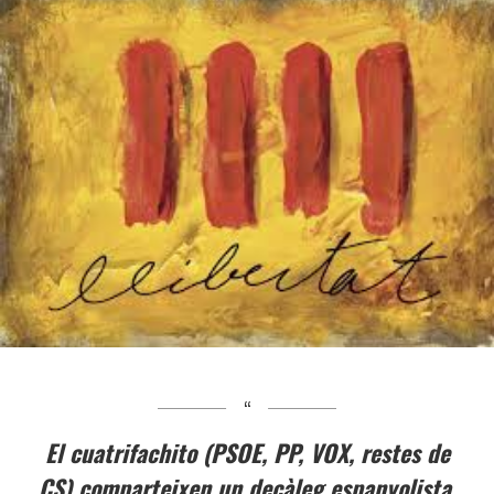
El cuatrifachito (PSOE, PP, VOX, restes de
CS) comparteixen un decàleg espanyolista.