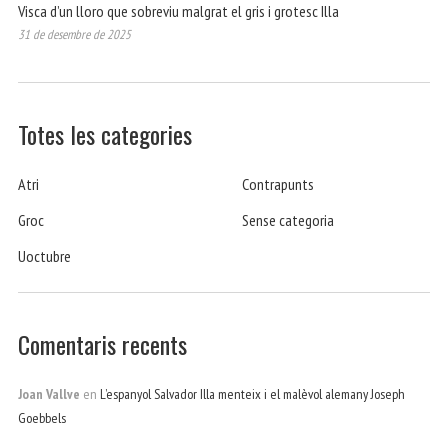
Visca d’un lloro que sobreviu malgrat el gris i grotesc Illa
31 de desembre de 2025
Totes les categories
Atri
Contrapunts
Groc
Sense categoria
Uoctubre
Comentaris recents
Joan Vallve
en
L’espanyol Salvador Illa menteix i el malèvol alemany Joseph
Goebbels