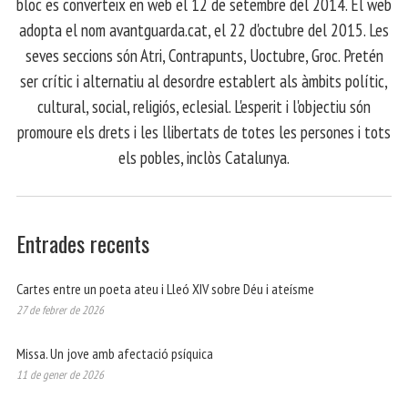
bloc es converteix en web el 12 de setembre del 2014. El web
adopta el nom avantguarda.cat, el 22 d'octubre del 2015. Les
seves seccions són Atri, Contrapunts, Uoctubre, Groc. Pretén
ser crític i alternatiu al desordre establert als àmbits polític,
cultural, social, religiós, eclesial. L'esperit i l'objectiu són
promoure els drets i les llibertats de totes les persones i tots
els pobles, inclòs Catalunya.
Entrades recents
Cartes entre un poeta ateu i Lleó XIV sobre Déu i ateísme
27 de febrer de 2026
Missa. Un jove amb afectació psíquica
11 de gener de 2026