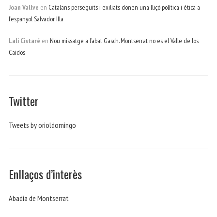
Joan Vallve
en
Catalans perseguits i exiliats donen una lliçó política i ètica a
l’espanyol Salvador Illa
Lali Cistaré
en
Nou missatge a l’abat Gasch. Montserrat no es el Valle de los
Caidos
Twitter
Tweets by orioldomingo
Enllaços d’interès
Abadia de Montserrat