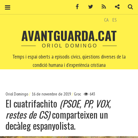
Facebook
Twitter
RSS
Contacte
Ce
CA
ES
AVANTGUARDA.CAT
ORIOL DOMINGO
Temps i espai oberts a episodis cívics, qüestions diverses de la
condició humana i d'experiència cristiana
Oriol Domingo
16 de novembre de 2019
Groc
643
El cuatrifachito
(PSOE, PP, VOX,
restes de CS)
comparteixen un
decàleg espanyolista.