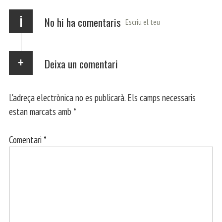
x
i
No hi ha comentaris
Escriu el teu
Deixa un comentari
L'adreça electrònica no es publicarà.
Els camps necessaris
estan marcats amb
*
Comentari
*