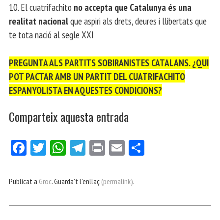
10. El cuatrifachito
no accepta que Catalunya és una
realitat nacional
que aspiri als drets, deures i llibertats que
te tota nació al segle XXI
PREGUNTA ALS PARTITS SOBIRANISTES CATALANS. ¿QUI
POT PACTAR AMB UN PARTIT DEL CUATRIFACHITO
ESPANYOLISTA EN AQUESTES CONDICIONS?
Comparteix aquesta entrada
Fa
Tw
W
Te
Pri
E
Co
ce
itt
ha
le
nt
m
m
bo
er
ts
gr
ail
pa
Publicat a
Groc
. Guarda't l'enllaç
(permalink)
.
ok
Ap
a
rt
p
m
ei