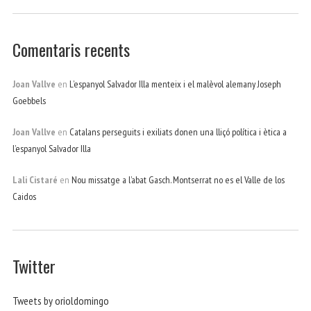
Comentaris recents
Joan Vallve
en
L’espanyol Salvador Illa menteix i el malèvol alemany Joseph
Goebbels
Joan Vallve
en
Catalans perseguits i exiliats donen una lliçó política i ètica a
l’espanyol Salvador Illa
Lali Cistaré
en
Nou missatge a l’abat Gasch. Montserrat no es el Valle de los
Caidos
Twitter
Tweets by orioldomingo