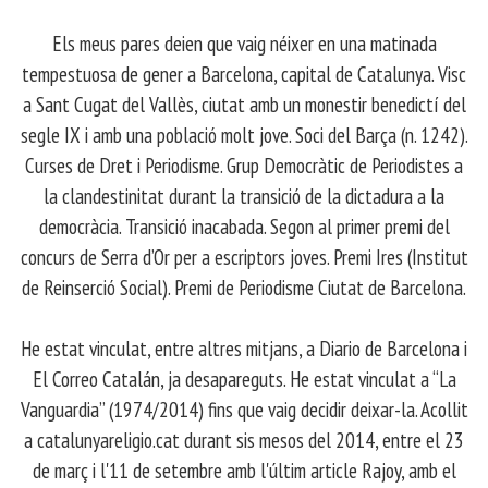
Els meus pares deien que vaig néixer en una matinada
tempestuosa de gener a Barcelona, capital de Catalunya. Visc
a Sant Cugat del Vallès, ciutat amb un monestir benedictí del
segle IX i amb una població molt jove. Soci del Barça (n. 1242).
Curses de Dret i Periodisme. Grup Democràtic de Periodistes a
la clandestinitat durant la transició de la dictadura a la
democràcia. Transició inacabada. Segon al primer premi del
concurs de Serra d’Or per a escriptors joves. Premi Ires (Institut
de Reinserció Social). Premi de Periodisme Ciutat de Barcelona.
​ He estat vinculat, entre altres mitjans, a Diario de Barcelona i
El Correo Catalán, ja desapareguts. He estat vinculat a “La
Vanguardia” (1974/2014) fins que vaig decidir deixar-la. Acollit
a catalunyareligio.cat durant sis mesos del 2014, entre el 23
de març i l'11 de setembre amb l'últim article Rajoy, amb el