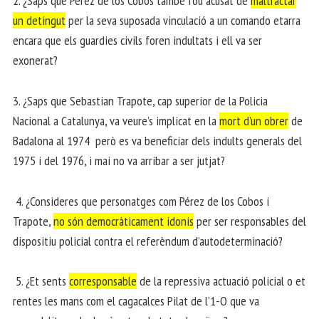
2. ¿Saps que Pérez de los Cobos també fou acusat de
maltractar
un detingut
per la seva suposada vinculació a un comando etarra
encara que els guardies civils foren indultats i ell va ser
exonerat?
3. ¿Saps que Sebastian Trapote, cap superior de la Policia
Nacional a Catalunya, va veure’s implicat en la
mort d’un obrer
de
Badalona al 1974 però es va beneficiar dels indults generals del
1975 i del 1976, i mai no va arribar a ser jutjat?
4. ¿Consideres que personatges com Pérez de los Cobos i
Trapote,
no són democràticament idonis
per ser responsables del
dispositiu policial contra el referèndum d’autodeterminació?
5. ¿Et sents
corresponsable
de la repressiva actuació policial o et
rentes les mans com el cagacalces Pilat de l’1-O que va