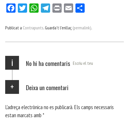
Fa
Tw
W
Te
Pri
E
Co
ce
itt
ha
le
nt
m
m
bo
er
ts
gr
ail
pa
Publicat a
Contrapunts
. Guarda't l'enllaç
(permalink)
.
ok
Ap
a
rt
p
m
ei
x
i
No hi ha comentaris
Escriu el teu
Deixa un comentari
L'adreça electrònica no es publicarà.
Els camps necessaris
estan marcats amb
*