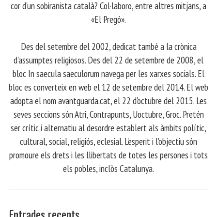
cor d'un sobiranista català? Col·laboro, entre altres mitjans, a
«El Pregó».
​ Des del setembre del 2002, dedicat també a la crònica
d'assumptes religiosos. Des del 22 de setembre de 2008, el
bloc In saecula saeculorum navega per les xarxes socials. El
bloc es converteix en web el 12 de setembre del 2014. El web
adopta el nom avantguarda.cat, el 22 d'octubre del 2015. Les
seves seccions són Atri, Contrapunts, Uoctubre, Groc. Pretén
ser crític i alternatiu al desordre establert als àmbits polític,
cultural, social, religiós, eclesial. L'esperit i l'objectiu són
promoure els drets i les llibertats de totes les persones i tots
els pobles, inclòs Catalunya.
Entrades recents