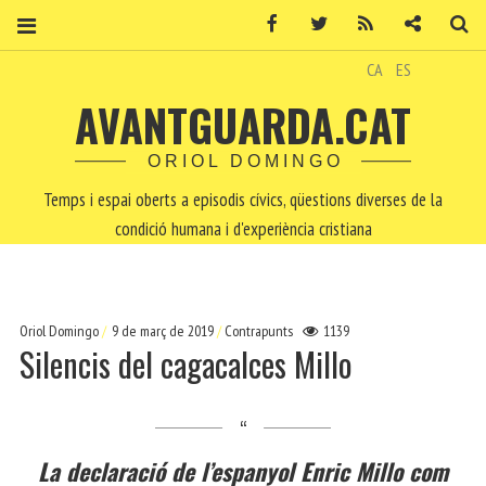
Facebook
Twitter
RSS
Contacte
Ce
CA
ES
AVANTGUARDA.CAT
ORIOL DOMINGO
Temps i espai oberts a episodis cívics, qüestions diverses de la
condició humana i d'experiència cristiana
Oriol Domingo
9 de març de 2019
Contrapunts
1139
Silencis del cagacalces Millo
La declaració de l’espanyol Enric Millo com