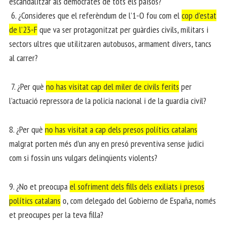
escandalitzar als demòcrates de tots els països?
6. ¿Consideres que el referèndum de l’1-O fou com el
cop d’estat
de l’23-F
que va ser protagonitzat per guàrdies civils, militars i
sectors ultres que utilitzaren autobusos, armament divers, tancs
al carrer?
7. ¿Per què
no has visitat cap del miler de civils ferits
per
l’actuació repressora de la policia nacional i de la guardia civil?
8. ¿Per què
no has visitat a cap dels presos polítics catalans
malgrat porten més d’un any en presó preventiva sense judici
com si fossin uns vulgars delinqüents violents?
9. ¿No et preocupa
el sofriment dels fills dels exiliats i presos
polítics catalans
o, com delegado del Gobierno de España, només
et preocupes per la teva filla?