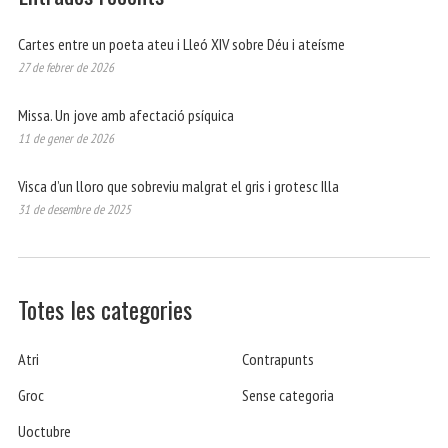
Cartes entre un poeta ateu i Lleó XIV sobre Déu i ateísme
27 de febrer de 2026
Missa. Un jove amb afectació psíquica
11 de gener de 2026
Visca d’un lloro que sobreviu malgrat el gris i grotesc Illa
31 de desembre de 2025
Totes les categories
Atri
Contrapunts
Groc
Sense categoria
Uoctubre