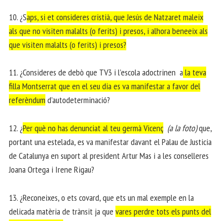
10. ¿S
aps, si et consideres cristià, que Jesús de Natzaret maleix
als que no visiten malalts (o ferits) i presos, i alhora beneeix als
que visiten malalts (o ferits) i presos?
11. ¿Consideres de debò que TV3 i l’escola adoctrinen a
la teva
filla Montserrat que en el seu dia es va manifestar a favor del
referèndum
d’autodeterminació?
12. ¿
Per què no has denunciat al teu germà Vicenç
(a la foto)
que,
portant una estelada, es va manifestar davant el Palau de Justicia
de Catalunya en suport al president Artur Mas i a les conselleres
Joana Ortega i Irene Rigau?
13. ¿Reconeixes, o ets covard, que ets un mal exemple en la
delicada matèria de trànsit ja que
vares perdre tots els punts del