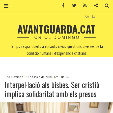
Facebook
Twitter
RSS
Contacte
Ce
CA
ES
AVANTGUARDA.CAT
ORIOL DOMINGO
Temps i espai oberts a episodis cívics, qüestions diverses de la
condició humana i d'experiència cristiana
Oriol Domingo
18 de maig de 2018
Atri
940
Interpel·lació als bisbes. Ser cristià
implica solidaritat amb els presos