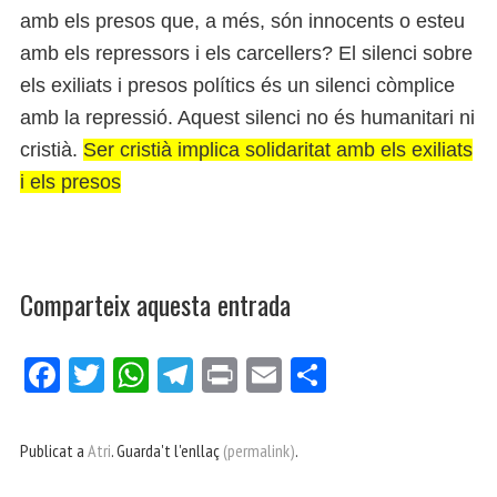
amb els presos que, a més, són innocents o esteu
amb els repressors i els carcellers? El silenci sobre
els exiliats i presos polítics és un silenci còmplice
amb la repressió. Aquest silenci no és humanitari ni
cristià.
Ser cristià implica solidaritat amb els exiliats
i els presos
Comparteix aquesta entrada
Fa
Tw
W
Te
Pri
E
Co
ce
itt
ha
le
nt
m
m
bo
er
ts
gr
ail
pa
Publicat a
Atri
. Guarda't l'enllaç
(permalink)
.
ok
Ap
a
rt