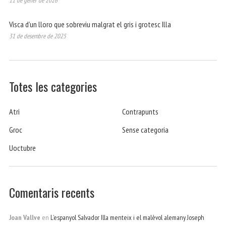
11 de gener de 2026
Visca d’un lloro que sobreviu malgrat el gris i grotesc Illa
31 de desembre de 2025
Totes les categories
Atri
Contrapunts
Groc
Sense categoria
Uoctubre
Comentaris recents
Joan Vallve
en
L’espanyol Salvador Illa menteix i el malèvol alemany Joseph