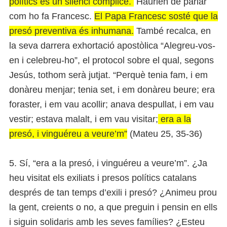
polítics és un silenci còmplice.
Haurien de parlar
com ho fa Francesc.
El Papa Francesc sosté que la
presó preventiva és inhumana.
També recalca, en
la seva darrera exhortació apostòlica “Alegreu-vos-
en i celebreu-ho”, el protocol sobre el qual, segons
Jesús, tothom serà jutjat. “Perquè tenia fam, i em
donàreu menjar; tenia set, i em donàreu beure; era
foraster, i em vau acollir; anava despullat, i em vau
vestir; estava malalt, i em vau visitar;
era a la
presó, i vinguéreu a veure’m”
(Mateu 25, 35-36)
5. Sí, “era a la presó, i vinguéreu a veure’m”. ¿Ja
heu visitat els exiliats i presos polítics catalans
després de tan temps d’exili i presó? ¿Animeu prou
la gent, creients o no, a que preguin i pensin en ells
i siguin solidaris amb les seves famílies? ¿Esteu