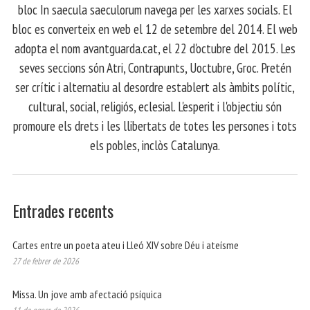
bloc In saecula saeculorum navega per les xarxes socials. El
bloc es converteix en web el 12 de setembre del 2014. El web
adopta el nom avantguarda.cat, el 22 d'octubre del 2015. Les
seves seccions són Atri, Contrapunts, Uoctubre, Groc. Pretén
ser crític i alternatiu al desordre establert als àmbits polític,
cultural, social, religiós, eclesial. L'esperit i l'objectiu són
promoure els drets i les llibertats de totes les persones i tots
els pobles, inclòs Catalunya.
Entrades recents
Cartes entre un poeta ateu i Lleó XIV sobre Déu i ateísme
27 de febrer de 2026
Missa. Un jove amb afectació psíquica