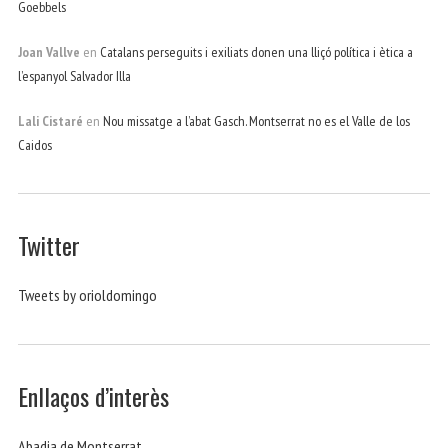
Goebbels
Joan Vallve
en
Catalans perseguits i exiliats donen una lliçó política i ètica a
l’espanyol Salvador Illa
Lali Cistaré
en
Nou missatge a l’abat Gasch. Montserrat no es el Valle de los
Caidos
Twitter
Tweets by orioldomingo
Enllaços d’interès
Abadia de Montserrat