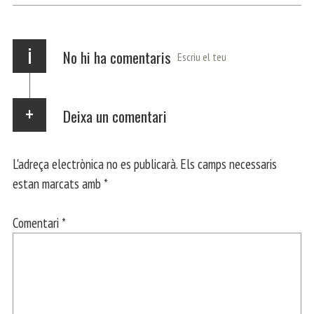
p
m
ei
x
i
No hi ha comentaris
Escriu el teu
Deixa un comentari
L'adreça electrònica no es publicarà.
Els camps necessaris
estan marcats amb
*
Comentari
*