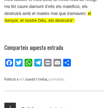
Ha fet caure damunt d’ells els maleficis, els
destruirà amb el mateix mal que tramaven;
el
Senyor, el nostre Déu, els destruirà”.
Comparteix aquesta entrada
Fa
Tw
W
Te
Pri
E
Co
ce
itt
ha
le
nt
m
m
bo
er
ts
gr
ail
pa
Publicat a
Atri
. Guarda't l'enllaç
(permalink)
.
ok
Ap
a
rt
p
m
ei
x