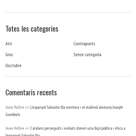
Totes les categories
Atri
Contrapunts
Groc
Sense categoria
Uoctubre
Comentaris recents
Joan Vallve
en
L’espanyol Salvador Illa menteix i el malèvol alemany Joseph
Goebbels
Joan Vallve
en
Catalans perseguits i exiliats donen una lliçó política i ètica a
l’espanyol Salvador Illa