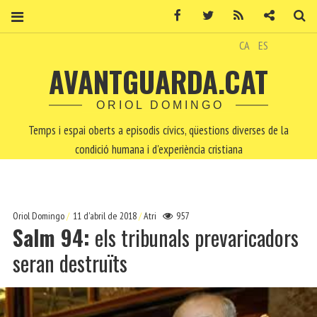
Facebook
Twitter
RSS
Contacte
Ce
CA
ES
AVANTGUARDA.CAT
ORIOL DOMINGO
Temps i espai oberts a episodis cívics, qüestions diverses de la
condició humana i d'experiència cristiana
Oriol Domingo
11 d'abril de 2018
Atri
957
Salm 94:
els tribunals prevaricadors
seran destruïts