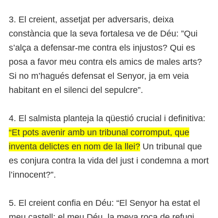
3. El creient, assetjat per adversaris, deixa
constància que la seva fortalesa ve de Déu: ”Qui
s’alça a defensar-me contra els injustos? Qui es
posa a favor meu contra els amics de males arts?
Si no m’hagués defensat el Senyor, ja em veia
habitant en el silenci del sepulcre”.
4. El salmista planteja la qüestió crucial i definitiva:
“Et pots avenir amb un tribunal corromput, que
inventa delictes en nom de la llei?
Un tribunal que
es conjura contra la vida del just i condemna a mort
l’innocent?”.
5. El creient confia en Déu: “El Senyor ha estat el
meu castell; el meu Déu, la meva roca de refugi.