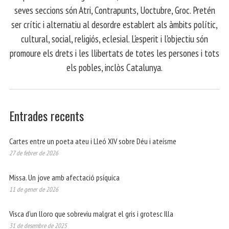
seves seccions són Atri, Contrapunts, Uoctubre, Groc. Pretén
ser crític i alternatiu al desordre establert als àmbits polític,
cultural, social, religiós, eclesial. L'esperit i l'objectiu són
promoure els drets i les llibertats de totes les persones i tots
els pobles, inclòs Catalunya.
Entrades recents
Cartes entre un poeta ateu i Lleó XIV sobre Déu i ateísme
27 de febrer de 2026
Missa. Un jove amb afectació psíquica
11 de gener de 2026
Visca d’un lloro que sobreviu malgrat el gris i grotesc Illa
31 de desembre de 2025