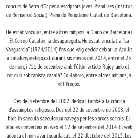
concurs de Serra d’Or per a escriptors joves. Premi Ires (Institut
de Reinserció Social). Premi de Periodisme Ciutat de Barcelona.
​ He estat vinculat, entre altres mitjans, a Diario de Barcelona i
El Correo Catalán, ja desapareguts. He estat vinculat a “La
Vanguardia” (1974/2014) fins que vaig decidir deixar-la. Acollit
a catalunyareligio.cat durant sis mesos del 2014, entre el 23
de març i l'11 de setembre amb l'últim article Rajoy, amb el
cor d'un sobiranista català? Col·laboro, entre altres mitjans, a
«El Pregó».
​ Des del setembre del 2002, dedicat també a la crònica
d'assumptes religiosos. Des del 22 de setembre de 2008, el
bloc In saecula saeculorum navega per les xarxes socials. El
bloc es converteix en web el 12 de setembre del 2014. El web
adopta el nom avantguarda.cat, el 22 d'octubre del 2015. Les