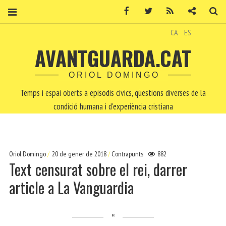
Facebook
Twitter
RSS
Contacte
Ce
CA
ES
AVANTGUARDA.CAT
ORIOL DOMINGO
Temps i espai oberts a episodis cívics, qüestions diverses de la
condició humana i d'experiència cristiana
Oriol Domingo
20 de gener de 2018
Contrapunts
882
Text censurat sobre el rei, darrer
article a La Vanguardia