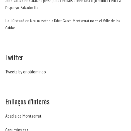
Joan Vallve
en
Catalans perseguits i exiliats donen una lliçó política i ètica a
l’espanyol Salvador Illa
Lali Cistaré
en
Nou missatge a l’abat Gasch. Montserrat no es el Valle de los
Caidos
Twitter
Tweets by orioldomingo
Enllaços d’interès
Abadia de Montserrat
Caputxins.cat