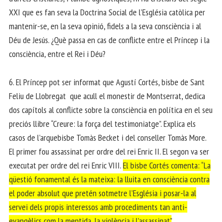
XXI que es fan seva la Doctrina Social de l’Església catòlica per
mantenir-se, en la seva opinió, fidels a la seva consciència i al
Déu de Jesús. ¿Què passa en cas de conflicte entre el Príncep i la
consciència, entre el Rei i Déu?
6. El Príncep pot ser informat que Agustí Cortés, bisbe de Sant
Feliu de Llobregat que acull el monestir de Montserrat, dedica
dos capítols al conflicte sobre la consciència en política en el seu
preciós llibre “Creure: la força del testimoniatge”. Explica els
casos de l’arquebisbe Tomàs Becket i del conseller Tomàs More.
El primer fou assassinat per ordre del rei Enric II. El segon va ser
executat per ordre del rei Enric VIII.
El bisbe Cortés comenta: “La
qüestió fonamental és la mateixa: la lluita en consciència contra
el poder absolut que pretén sotmetre l’Església i posar-la al
servei dels propis interessos amb procediments tan anti-
evangèlics com la mentida, la violència i l’assassinat”
.