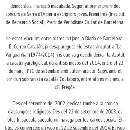
democràcia. Transició inacabada. Segon al primer premi del
concurs de Serra d’Or per a escriptors joves. Premi Ires (Institut
de Reinserció Social). Premi de Periodisme Ciutat de Barcelona.
​ He estat vinculat, entre altres mitjans, a Diario de Barcelona i
El Correo Catalán, ja desapareguts. He estat vinculat a “La
Vanguardia” (1974/2014) fins que vaig decidir deixar-la. Acollit
a catalunyareligio.cat durant sis mesos del 2014, entre el 23
de març i l'11 de setembre amb l'últim article Rajoy, amb el
cor d'un sobiranista català? Col·laboro, entre altres mitjans, a
«El Pregó».
​ Des del setembre del 2002, dedicat també a la crònica
d'assumptes religiosos. Des del 22 de setembre de 2008, el
bloc In saecula saeculorum navega per les xarxes socials. El
bloc es converteix en web el 12 de setembre del 2014. El web