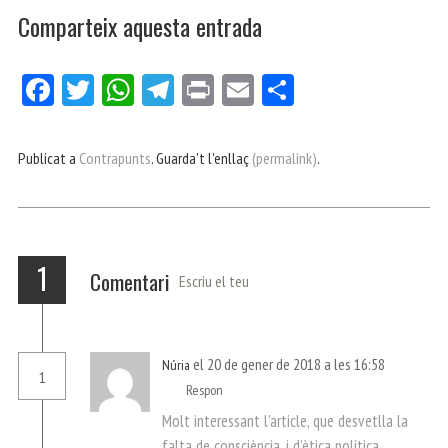
Comparteix aquesta entrada
Fa
Tw
W
Te
Pri
E
Co
ce
itt
ha
le
nt
m
m
bo
er
ts
gr
ail
pa
Publicat a
Contrapunts
. Guarda't l'enllaç
(permalink)
.
ok
Ap
a
rt
p
m
ei
x
1
Comentari
Escriu el teu
el 20 de gener de 2018 a les 16:58
Núria
1
Respon
Molt interessant l’article, que desvetlla la
falta de consciència, i d’ètica política