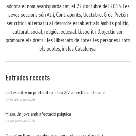
adopta el nom avantguarda.cat, el 22 d'octubre del 2015. Les
seves seccions són Atri, Contrapunts, Uoctubre, Groc. Pretén
ser crític i alternatiu al desordre establert als àmbits polític,
cultural, social, religiós, eclesial. L'esperit i l'objectiu són
promoure els drets i les llibertats de totes les persones i tots
els pobles, inclòs Catalunya.
Entrades recents
Cartes entre un poeta ateu i Lleó XIV sobre Déu i ateísme
27 de febrer de 2026
Missa. Un jove amb afectació psíquica
11 de gener de 2026
Visca d’un lloro que sobreviu malgrat el gris i grotesc Illa