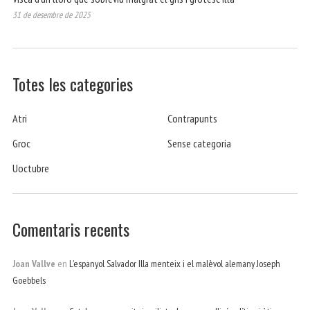
31 de desembre de 2025
Totes les categories
Atri
Contrapunts
Groc
Sense categoria
Uoctubre
Comentaris recents
Joan Vallve
en
L’espanyol Salvador Illa menteix i el malèvol alemany Joseph
Goebbels