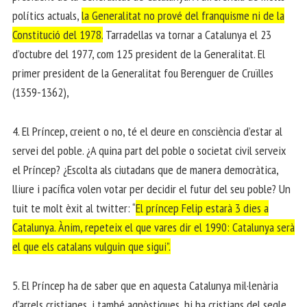
polítics actuals,
la Generalitat no prové del franquisme ni de la
Constitució del 1978.
Tarradellas va tornar a Catalunya el 23
d’octubre del 1977, com 125 president de la Generalitat. El
primer president de la Generalitat fou Berenguer de Cruïlles
(1359-1362),
4. El Príncep, creient o no, té el deure en consciència d’estar al
servei del poble. ¿A quina part del poble o societat civil serveix
el Príncep? ¿Escolta als ciutadans que de manera democràtica,
lliure i pacífica volen votar per decidir el futur del seu poble? Un
tuit te molt èxit al twitter: “
El príncep Felip estarà 3 dies a
Catalunya. Ànim, repeteix el que vares dir el 1990: Catalunya serà
el que els catalans vulguin que sigui”.
5. El Príncep ha de saber que en aquesta Catalunya mil·lenària
d’arrels cristianes, i també agnòstiques, hi ha cristians del segle