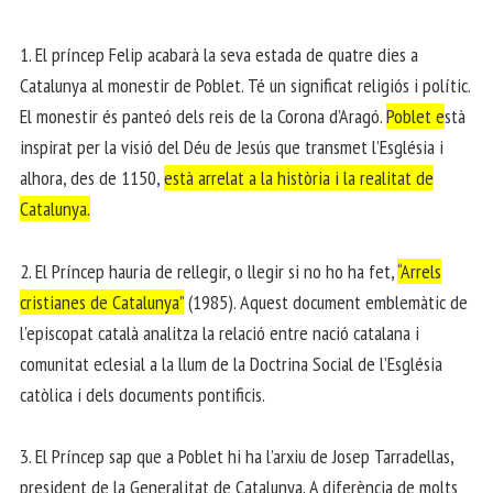
1. El príncep Felip acabarà la seva estada de quatre dies a
Catalunya al monestir de Poblet. Té un significat religiós i polític.
El monestir és panteó dels reis de la Corona d’Aragó.
Poblet e
stà
inspirat per la visió del Déu de Jesús que transmet l’Església i
alhora, des de 1150,
està arrelat a la història i la realitat de
Catalunya.
2. El Príncep hauria de rellegir, o llegir si no ho ha fet,
“Arrels
cristianes de Catalunya”
(1985). Aquest document emblemàtic de
l’episcopat català analitza la relació entre nació catalana i
comunitat eclesial a la llum de la Doctrina Social de l’Església
catòlica i dels documents pontificis.
3. El Príncep sap que a Poblet hi ha l’arxiu de Josep Tarradellas,
president de la Generalitat de Catalunya. A diferència de molts