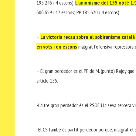
195.246 i 4 escons).
L
’unionisme del 155 obté 1.
606.659 i 17 escons; PP 185.670 i 4 escons).
–
La victoria recau sobre el sobiranisme català
en vots i en escons
malgrat l’ofensiva repressora 
– El gran perdedor és el PP de M. (punto) Rajoy que é
article 155.
-L’altre gran perdedor és el PSOE i la seva tercera vi
-El CS també és partit perdedor perquè, malgrat el s