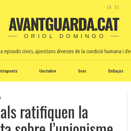
CA
ES
AVANTGUARDA.CAT
ORIOL DOMINGO
a episodis cívics, qüestions diverses de la condició humana i d'e
ntrapunts
Uoctubre
Groc
Enllaços
4
ials ratifiquen la
sta sobre l’unionisme