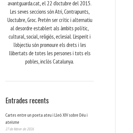
avantguarda.cat, el 22 d'octubre del 2015.
Les seves seccions són Atri, Contrapunts,
Uoctubre, Groc. Pretén ser crític i alternatiu
al desordre establert als àmbits polític,
cultural, social, religiós, eclesial. L'esperit i
l'objectiu són promoure els drets i les
llibertats de totes les persones i tots els
pobles, inclòs Catalunya.
Entrades recents
Cartes entre un poeta ateu i Lleó XIV sobre Déu i
ateísme
27 de febrer de 2026