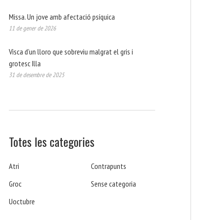
Missa. Un jove amb afectació psíquica
11 de gener de 2026
Visca d’un lloro que sobreviu malgrat el gris i
grotesc Illa
31 de desembre de 2025
Totes les categories
Atri
Contrapunts
Groc
Sense categoria
Uoctubre