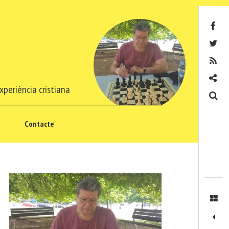
Facebook
Twitter
RSS
Contacte
xperiència cristiana
Cerca
Contacte