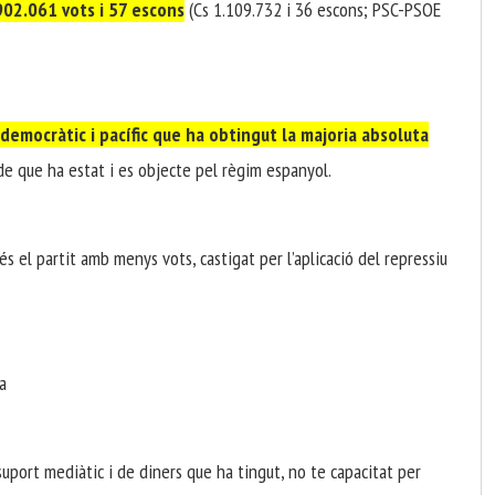
902.061 vots i 57 escons
(Cs 1.109.732 i 36 escons; PSC-PSOE
 democràtic i pacífic que ha obtingut la majoria absoluta
de que ha estat i es objecte pel règim espanyol.
s el partit amb menys vots, castigat per l’aplicació del repressiu
a
uport mediàtic i de diners que ha tingut, no te capacitat per