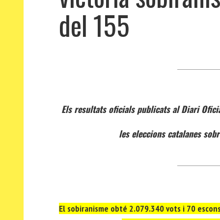
del 155
Els resultats oficials publicats al Diari Ofic
les eleccions catalanes sobr
El sobiranisme obté 2.079.340 vots i 70 escon