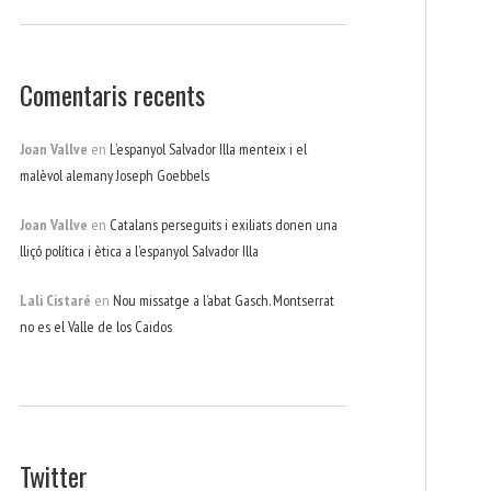
Comentaris recents
Joan Vallve
en
L’espanyol Salvador Illa menteix i el
malèvol alemany Joseph Goebbels
Joan Vallve
en
Catalans perseguits i exiliats donen una
lliçó política i ètica a l’espanyol Salvador Illa
Lali Cistaré
en
Nou missatge a l’abat Gasch. Montserrat
no es el Valle de los Caidos
Twitter