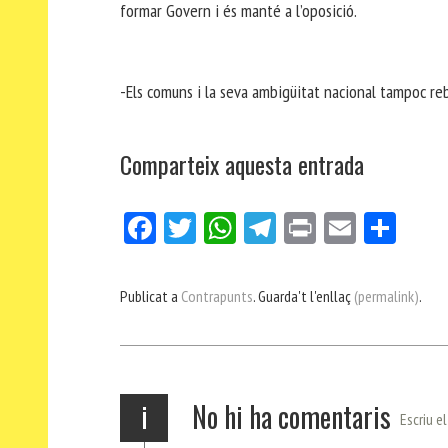
formar Govern i és manté a l’oposició.
-Els comuns i la seva ambigüitat nacional tampoc reb
Comparteix aquesta entrada
Fa
Tw
W
Te
Pri
E
Co
ce
itt
ha
le
nt
m
m
bo
er
ts
gr
ail
pa
Publicat a
Contrapunts
. Guarda't l'enllaç
(permalink)
.
ok
Ap
a
rt
p
m
ei
x
i
No hi ha comentaris
Escriu e