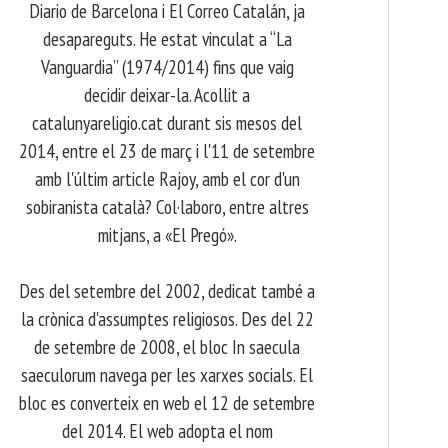
Diario de Barcelona i El Correo Catalán, ja
desapareguts. He estat vinculat a “La
Vanguardia” (1974/2014) fins que vaig
decidir deixar-la. Acollit a
catalunyareligio.cat durant sis mesos del
2014, entre el 23 de març i l'11 de setembre
amb l'últim article Rajoy, amb el cor d'un
sobiranista català? Col·laboro, entre altres
mitjans, a «El Pregó».
​ Des del setembre del 2002, dedicat també a
la crònica d'assumptes religiosos. Des del 22
de setembre de 2008, el bloc In saecula
saeculorum navega per les xarxes socials. El
bloc es converteix en web el 12 de setembre
del 2014. El web adopta el nom