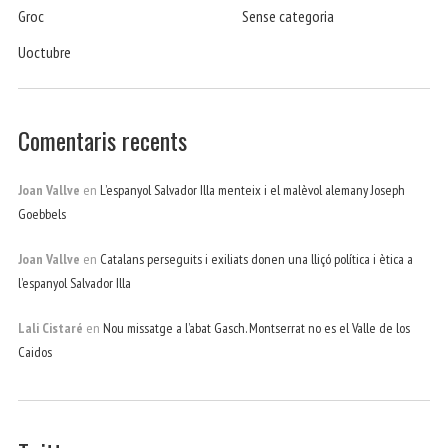
Groc
Sense categoria
Uoctubre
Comentaris recents
Joan Vallve
en
L’espanyol Salvador Illa menteix i el malèvol alemany Joseph
Goebbels
Joan Vallve
en
Catalans perseguits i exiliats donen una lliçó política i ètica a
l’espanyol Salvador Illa
Lali Cistaré
en
Nou missatge a l’abat Gasch. Montserrat no es el Valle de los
Caidos