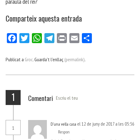
paraula del rei?
Comparteix aquesta entrada
Fa
Tw
W
Te
Pri
E
Co
ce
itt
ha
le
nt
m
m
bo
er
ts
gr
ail
pa
Publicat a
Groc
. Guarda't l'enllaç
(permalink)
.
ok
Ap
a
rt
p
m
ei
x
1
Comentari
Escriu el teu
el 12 de juny de 2017 a les 05:56
D'una vella casa
1
Respon