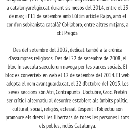
a catalunyareligio.cat durant sis mesos del 2014, entre el 23
de març i l'11 de setembre amb l'últim article Rajoy, amb el
cor d'un sobiranista català? Col·laboro, entre altres mitjans, a
«El Pregó».
​ Des del setembre del 2002, dedicat també a la crònica
d'assumptes religiosos. Des del 22 de setembre de 2008, el
bloc In saecula saeculorum navega per les xarxes socials. El
bloc es converteix en web el 12 de setembre del 2014. El web
adopta el nom avantguarda.cat, el 22 d'octubre del 2015. Les
seves seccions són Atri, Contrapunts, Uoctubre, Groc. Pretén
ser crític i alternatiu al desordre establert als àmbits polític,
cultural, social, religiós, eclesial. L'esperit i l'objectiu són
promoure els drets i les llibertats de totes les persones i tots
els pobles, inclòs Catalunya.