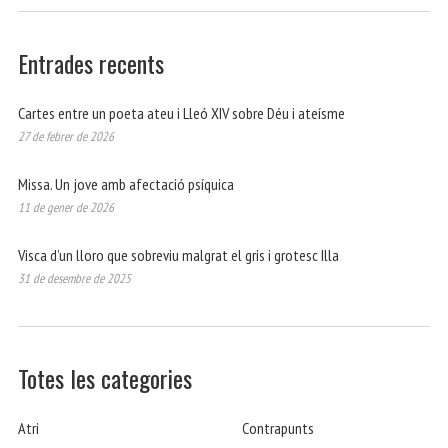
Entrades recents
Cartes entre un poeta ateu i Lleó XIV sobre Déu i ateísme
27 de febrer de 2026
Missa. Un jove amb afectació psíquica
11 de gener de 2026
Visca d’un lloro que sobreviu malgrat el gris i grotesc Illa
31 de desembre de 2025
Totes les categories
Atri
Contrapunts