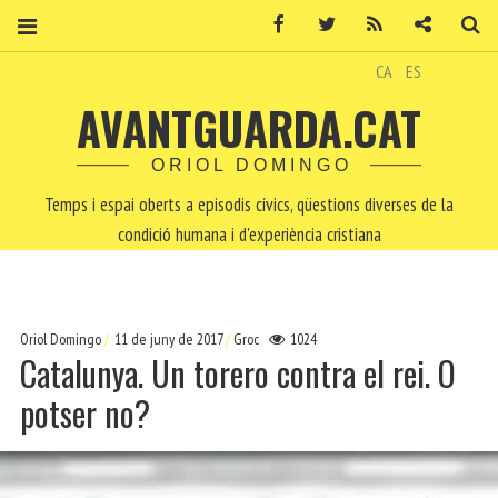
Facebook
Twitter
RSS
Contacte
Ce
CA
ES
AVANTGUARDA.CAT
ORIOL DOMINGO
Temps i espai oberts a episodis cívics, qüestions diverses de la
condició humana i d'experiència cristiana
Oriol Domingo
11 de juny de 2017
Groc
1024
Catalunya. Un torero contra el rei. O
potser no?