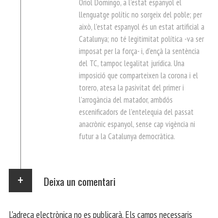
Oriol Domingo, a l’estat espanyol el
llenguatge polític no sorgeix del poble; per
això, l’estat espanyol és un estat artificial a
Catalunya; no té legitimitat política -va ser
imposat per la força- i, d’ençà la sentència
del TC, tampoc legalitat jurídica. Una
imposició que comparteixen la corona i el
torero, atesa la pasivitat del primer i
l’arrogància del matador, ambdós
escenificadors de l’entelequia del passat
anacrònic espanyol, sense cap vigència ni
futur a la Catalunya democràtica.
Deixa un comentari
L'adreça electrònica no es publicarà.
Els camps necessaris