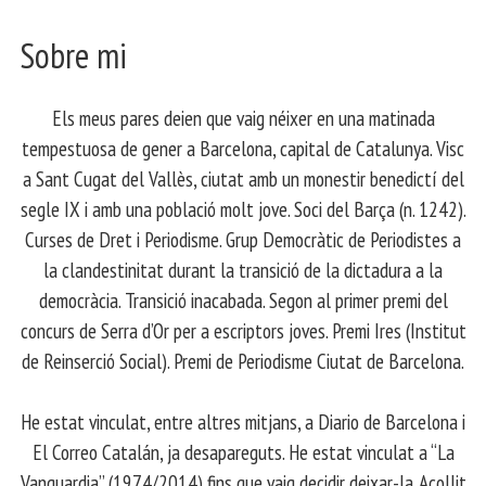
Sobre mi
Els meus pares deien que vaig néixer en una matinada
tempestuosa de gener a Barcelona, capital de Catalunya. Visc
a Sant Cugat del Vallès, ciutat amb un monestir benedictí del
segle IX i amb una població molt jove. Soci del Barça (n. 1242).
Curses de Dret i Periodisme. Grup Democràtic de Periodistes a
la clandestinitat durant la transició de la dictadura a la
democràcia. Transició inacabada. Segon al primer premi del
concurs de Serra d’Or per a escriptors joves. Premi Ires (Institut
de Reinserció Social). Premi de Periodisme Ciutat de Barcelona.
​ He estat vinculat, entre altres mitjans, a Diario de Barcelona i
El Correo Catalán, ja desapareguts. He estat vinculat a “La
Vanguardia” (1974/2014) fins que vaig decidir deixar-la. Acollit