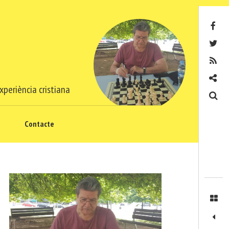
Facebook
Twitter
RSS
Contacte
xperiència cristiana
Cerca
Contacte