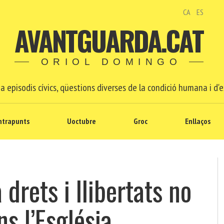
CA
ES
AVANTGUARDA.CAT
ORIOL DOMINGO
a episodis cívics, qüestions diverses de la condició humana i d'e
ntrapunts
Uoctubre
Groc
Enllaços
a drets i llibertats no
ns l’Església