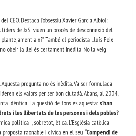
 del CEO. Destaca l’obsessiu Xavier Garcia Albiol:
 líders de JxSi viuen un procés de desconnexió del
plantejament així”. També el periodista Lluís Foix
no obeir la llei és certament inèdita. No la veig
. Aquesta pregunta no és inèdita. Va ser formulada
deren els valors per ser bon ciutadà. Abans, al 2004,
nta idèntica. La qüestió de fons és aquesta:
s’han
rets i les llibertats de les persones i dels pobles?
a política i, sobretot, ètica. L’Església catòlica
na proposta raonable i cívica en el seu
“Compendi de