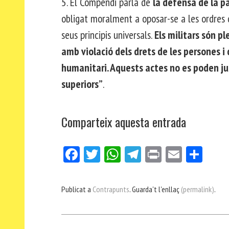
5. El Compendi parla de
la defensa de la p
obligat moralment a oposar-se a les ordres q
seus principis universals.
Els militars són p
amb violació dels drets de les persones i
humanitari. Aquests actes no es poden jus
superiors”
.
Comparteix aquesta entrada
Fa
Tw
W
Te
Pri
E
Co
ce
itt
ha
le
nt
m
m
bo
er
ts
gr
ail
pa
Publicat a
Contrapunts
. Guarda't l'enllaç
(permalink)
.
ok
Ap
a
rt
p
m
ei