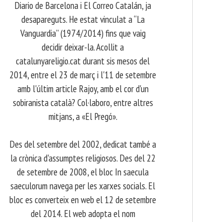
Diario de Barcelona i El Correo Catalán, ja
desapareguts. He estat vinculat a “La
Vanguardia” (1974/2014) fins que vaig
decidir deixar-la. Acollit a
catalunyareligio.cat durant sis mesos del
2014, entre el 23 de març i l'11 de setembre
amb l'últim article Rajoy, amb el cor d'un
sobiranista català? Col·laboro, entre altres
mitjans, a «El Pregó».
​ Des del setembre del 2002, dedicat també a
la crònica d'assumptes religiosos. Des del 22
de setembre de 2008, el bloc In saecula
saeculorum navega per les xarxes socials. El
bloc es converteix en web el 12 de setembre
del 2014. El web adopta el nom