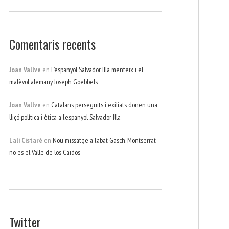
Comentaris recents
Joan Vallve
en
L’espanyol Salvador Illa menteix i el
malèvol alemany Joseph Goebbels
Joan Vallve
en
Catalans perseguits i exiliats donen una
lliçó política i ètica a l’espanyol Salvador Illa
Lali Cistaré
en
Nou missatge a l’abat Gasch. Montserrat
no es el Valle de los Caidos
Twitter