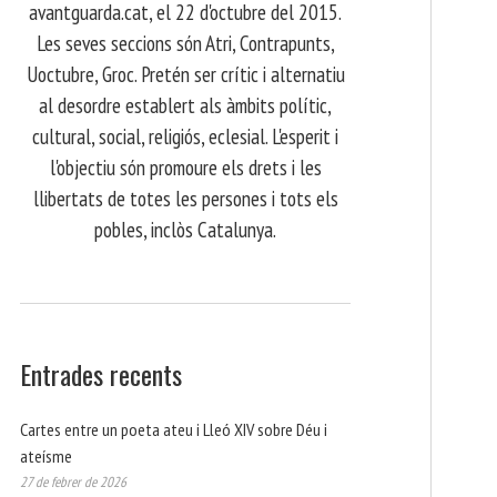
avantguarda.cat, el 22 d'octubre del 2015.
Les seves seccions són Atri, Contrapunts,
Uoctubre, Groc. Pretén ser crític i alternatiu
al desordre establert als àmbits polític,
cultural, social, religiós, eclesial. L'esperit i
l'objectiu són promoure els drets i les
llibertats de totes les persones i tots els
pobles, inclòs Catalunya.
Entrades recents
Cartes entre un poeta ateu i Lleó XIV sobre Déu i
ateísme
27 de febrer de 2026