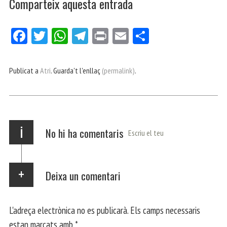
Comparteix aquesta entrada
Fa
Tw
W
Te
Pri
E
Co
ce
itt
ha
le
nt
m
m
bo
er
ts
gr
ail
pa
Publicat a
Atri
. Guarda't l'enllaç
(permalink)
.
ok
Ap
a
rt
p
m
ei
x
i
No hi ha comentaris
Escriu el teu
Deixa un comentari
L'adreça electrònica no es publicarà.
Els camps necessaris
estan marcats amb
*