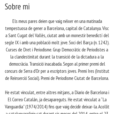
Sobre mi
Els meus pares deien que vaig néixer en una matinada
tempestuosa de gener a Barcelona, capital de Catalunya. Visc
a Sant Cugat del Vallès, ciutat amb un monestir benedictí del
segle IX i amb una població molt jove. Soci del Barça (n. 1242).
Curses de Dret i Periodisme. Grup Democràtic de Periodistes a
la clandestinitat durant la transició de la dictadura a la
democràcia. Transició inacabada. Segon al primer premi del
concurs de Serra d’Or per a escriptors joves. Premi Ires (Institut
de Reinserció Social). Premi de Periodisme Ciutat de Barcelona.
​ He estat vinculat, entre altres mitjans, a Diario de Barcelona i
El Correo Catalán, ja desapareguts. He estat vinculat a “La
Vanguardia” (1974/2014) fins que vaig decidir deixar-la. Acollit
a catalunyareligio.cat durant sis mesos del 2014, entre el 23