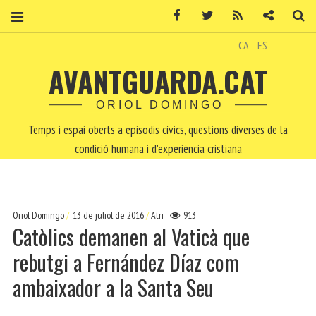
Facebook
Twitter
RSS
Contacte
Ce
CA
ES
AVANTGUARDA.CAT
ORIOL DOMINGO
Temps i espai oberts a episodis cívics, qüestions diverses de la
condició humana i d'experiència cristiana
Oriol Domingo
13 de juliol de 2016
Atri
913
Catòlics demanen al Vaticà que
rebutgi a Fernández Díaz com
ambaixador a la Santa Seu