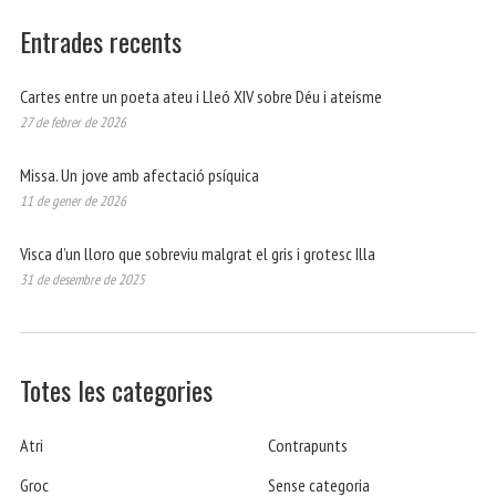
Entrades recents
Cartes entre un poeta ateu i Lleó XIV sobre Déu i ateísme
27 de febrer de 2026
Missa. Un jove amb afectació psíquica
11 de gener de 2026
Visca d’un lloro que sobreviu malgrat el gris i grotesc Illa
31 de desembre de 2025
Totes les categories
Atri
Contrapunts
Groc
Sense categoria