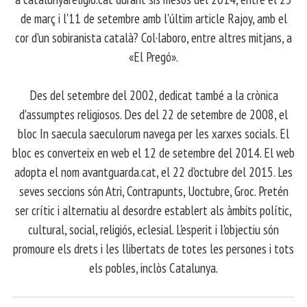
de març i l'11 de setembre amb l'últim article Rajoy, amb el
cor d'un sobiranista català? Col·laboro, entre altres mitjans, a
«El Pregó».
​ Des del setembre del 2002, dedicat també a la crònica
d'assumptes religiosos. Des del 22 de setembre de 2008, el
bloc In saecula saeculorum navega per les xarxes socials. El
bloc es converteix en web el 12 de setembre del 2014. El web
adopta el nom avantguarda.cat, el 22 d'octubre del 2015. Les
seves seccions són Atri, Contrapunts, Uoctubre, Groc. Pretén
ser crític i alternatiu al desordre establert als àmbits polític,
cultural, social, religiós, eclesial. L'esperit i l'objectiu són
promoure els drets i les llibertats de totes les persones i tots
els pobles, inclòs Catalunya.