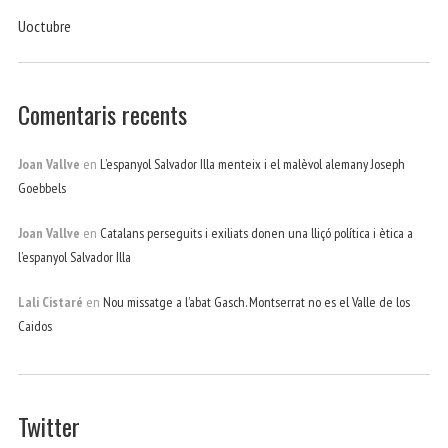
Uoctubre
Comentaris recents
Joan Vallve
en
L’espanyol Salvador Illa menteix i el malèvol alemany Joseph
Goebbels
Joan Vallve
en
Catalans perseguits i exiliats donen una lliçó política i ètica a
l’espanyol Salvador Illa
Lali Cistaré
en
Nou missatge a l’abat Gasch. Montserrat no es el Valle de los
Caidos
Twitter