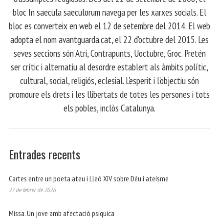
bloc In saecula saeculorum navega per les xarxes socials. El
bloc es converteix en web el 12 de setembre del 2014. El web
adopta el nom avantguarda.cat, el 22 d'octubre del 2015. Les
seves seccions són Atri, Contrapunts, Uoctubre, Groc. Pretén
ser crític i alternatiu al desordre establert als àmbits polític,
cultural, social, religiós, eclesial. L'esperit i l'objectiu són
promoure els drets i les llibertats de totes les persones i tots
els pobles, inclòs Catalunya.
Entrades recents
Cartes entre un poeta ateu i Lleó XIV sobre Déu i ateísme
27 de febrer de 2026
Missa. Un jove amb afectació psíquica