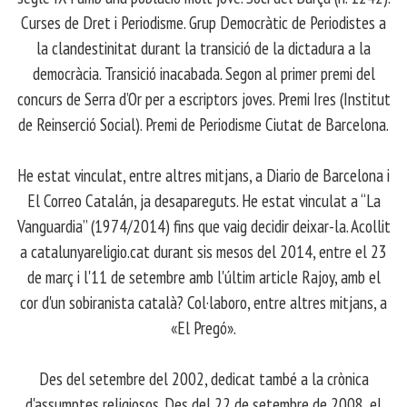
Curses de Dret i Periodisme. Grup Democràtic de Periodistes a
la clandestinitat durant la transició de la dictadura a la
democràcia. Transició inacabada. Segon al primer premi del
concurs de Serra d’Or per a escriptors joves. Premi Ires (Institut
de Reinserció Social). Premi de Periodisme Ciutat de Barcelona.
​ He estat vinculat, entre altres mitjans, a Diario de Barcelona i
El Correo Catalán, ja desapareguts. He estat vinculat a “La
Vanguardia” (1974/2014) fins que vaig decidir deixar-la. Acollit
a catalunyareligio.cat durant sis mesos del 2014, entre el 23
de març i l'11 de setembre amb l'últim article Rajoy, amb el
cor d'un sobiranista català? Col·laboro, entre altres mitjans, a
«El Pregó».
​ Des del setembre del 2002, dedicat també a la crònica
d'assumptes religiosos. Des del 22 de setembre de 2008, el