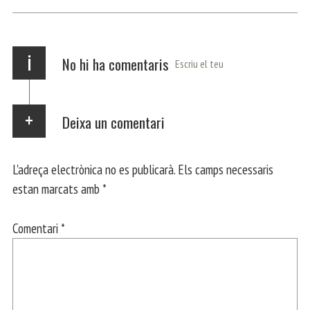
p
m
ei
x
i
No hi ha comentaris
Escriu el teu
Deixa un comentari
L'adreça electrònica no es publicarà.
Els camps necessaris
estan marcats amb
*
Comentari
*