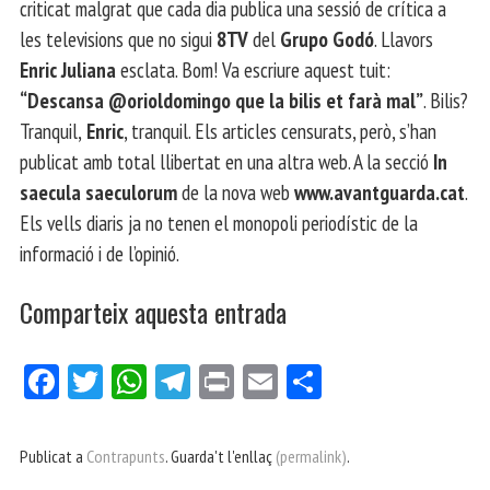
criticat malgrat que cada dia publica una sessió de crítica a
les televisions que no sigui
8TV
del
Grupo Godó
. Llavors
Enric Juliana
esclata. Bom! Va escriure aquest tuit:
“Descansa @orioldomingo que la bilis et farà mal”
. Bilis?
Tranquil,
Enric
, tranquil. Els articles censurats, però, s’han
publicat amb total llibertat en una altra web. A la secció
In
saecula saeculorum
de la nova web
www.avantguarda.cat
.
Els vells diaris ja no tenen el monopoli periodístic de la
informació i de l’opinió.
Comparteix aquesta entrada
Fa
Tw
W
Te
Pri
E
Co
ce
itt
ha
le
nt
m
m
bo
er
ts
gr
ail
pa
Publicat a
Contrapunts
. Guarda't l'enllaç
(permalink)
.
ok
Ap
a
rt