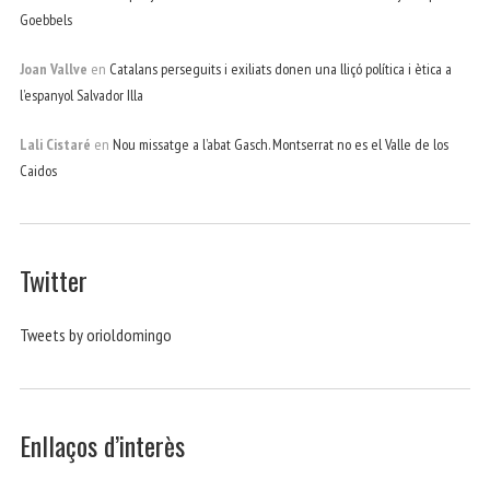
Goebbels
Joan Vallve
en
Catalans perseguits i exiliats donen una lliçó política i ètica a
l’espanyol Salvador Illa
Lali Cistaré
en
Nou missatge a l’abat Gasch. Montserrat no es el Valle de los
Caidos
Twitter
Tweets by orioldomingo
Enllaços d’interès