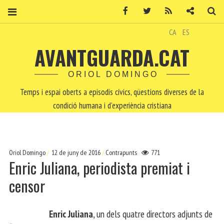
Facebook
Twitter
RSS
Contacte
Ce
CA
ES
AVANTGUARDA.CAT
ORIOL DOMINGO
Temps i espai oberts a episodis cívics, qüestions diverses de la
condició humana i d'experiència cristiana
Oriol Domingo
12 de juny de 2016
Contrapunts
771
Enric Juliana, periodista premiat i
censor
Enric Juliana
, un dels quatre directors adjunts de