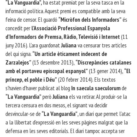
“La Vanguardia”,
ha estat premiat per la seva tasca en la
informació política. Aquest premi es compatible amb la seva
feina de censor. El guardó
“Micròfon dels Informadors”
és
concedit per
l’Associació Professional Espanyola
d’Informadors de Premsa, Ràdio, Televisió i Internet
(11
juny 2016). L’ara guardonat
Juliana
va censurar tres articles
del qui signa.
“Un article èticament indecent de
Zarzalejos”
(15 desembre 2013),
“Discrepàncies catalanes
amb el portaveu episcopal espanyol”
(13 gener 2014),
“El
príncep, el poble i Déu”
(20 febrer 2014). Els textos
s’havien d’haver publicat al blog
In saecula saeculorum
de
“La Vanguardia”
però
Juliana
els va retirar. Al produir-se la
tercera censura en dos mesos, el signant va decidir
desvincular-se de
“La Vanguardia”
, un diari que permet l’atac
a la llibertat d’expressió en les seves pàgines malgrat que la
defensa en les seves editorials. El diari tampoc accepta ser