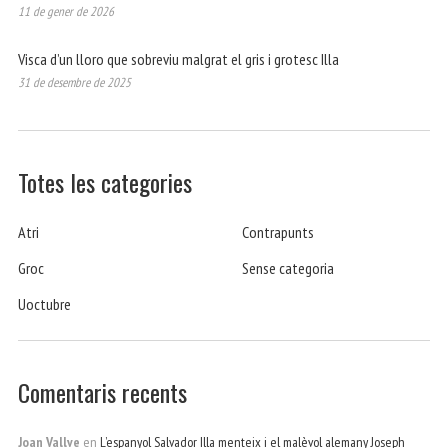
11 de gener de 2026
Visca d’un lloro que sobreviu malgrat el gris i grotesc Illa
31 de desembre de 2025
Totes les categories
Atri
Contrapunts
Groc
Sense categoria
Uoctubre
Comentaris recents
Joan Vallve
en
L’espanyol Salvador Illa menteix i el malèvol alemany Joseph