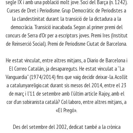
segle IX i amb una població molt jove. Soci del Barça (n. 1242).
Curses de Dret i Periodisme. Grup Democràtic de Periodistes a
la clandestinitat durant la transició de la dictadura a la
democràcia. Transició inacabada. Segon al primer premi del
concurs de Serra d’Or per a escriptors joves. Premi Ires (Institut
de Reinserció Social). Premi de Periodisme Ciutat de Barcelona.
​ He estat vinculat, entre altres mitjans, a Diario de Barcelona i
El Correo Catalán, ja desapareguts. He estat vinculat a “La
Vanguardia” (1974/2014) fins que vaig decidir deixar-la. Acollit
a catalunyareligio.cat durant sis mesos del 2014, entre el 23
de març i l'11 de setembre amb l'últim article Rajoy, amb el
cor d'un sobiranista català? Col·laboro, entre altres mitjans, a
«El Pregó».
​ Des del setembre del 2002, dedicat també a la crònica