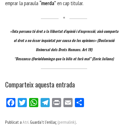
emprar la paraula
“merda”
en cap titular.
«Tota persona té dret a la llibertat d’opinió i d’expressió; això comporta
el dret a no ésser inquietat per causa de les opinions» (Declaració
Universal dels Drets Humans. Art 19)
“Descansa @orioldomingo que la bilis et farà mal” (Enric Juliana)
Comparteix aquesta entrada
Fa
Tw
W
Te
Pri
E
Co
ce
itt
ha
le
nt
m
m
bo
er
ts
gr
ail
pa
Publicat a
Atri
. Guarda't l'enllaç
(permalink)
.