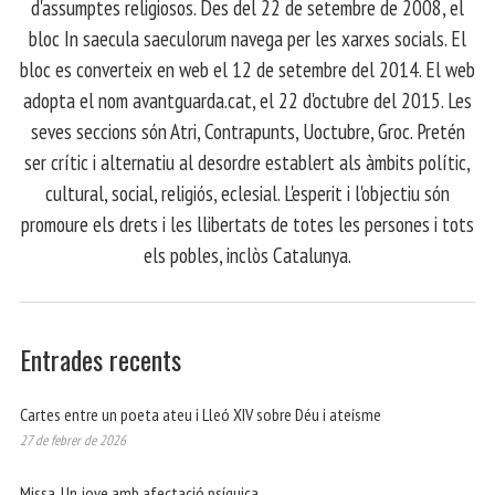
d'assumptes religiosos. Des del 22 de setembre de 2008, el
bloc In saecula saeculorum navega per les xarxes socials. El
bloc es converteix en web el 12 de setembre del 2014. El web
adopta el nom avantguarda.cat, el 22 d'octubre del 2015. Les
seves seccions són Atri, Contrapunts, Uoctubre, Groc. Pretén
ser crític i alternatiu al desordre establert als àmbits polític,
cultural, social, religiós, eclesial. L'esperit i l'objectiu són
promoure els drets i les llibertats de totes les persones i tots
els pobles, inclòs Catalunya.
Entrades recents
Cartes entre un poeta ateu i Lleó XIV sobre Déu i ateísme
27 de febrer de 2026
Missa. Un jove amb afectació psíquica