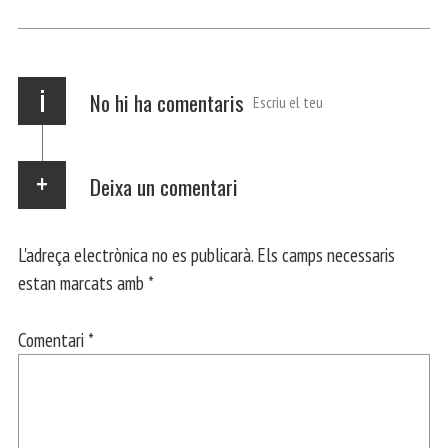
ok
Ap
a
rt
p
m
ei
x
i
No hi ha comentaris
Escriu el teu
Deixa un comentari
L'adreça electrònica no es publicarà.
Els camps necessaris
estan marcats amb
*
Comentari
*