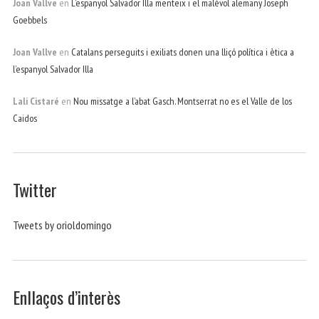
Joan Vallve
en
L’espanyol Salvador Illa menteix i el malèvol alemany Joseph
Goebbels
Joan Vallve
en
Catalans perseguits i exiliats donen una lliçó política i ètica a
l’espanyol Salvador Illa
Lali Cistaré
en
Nou missatge a l’abat Gasch. Montserrat no es el Valle de los
Caidos
Twitter
Tweets by orioldomingo
Enllaços d’interès