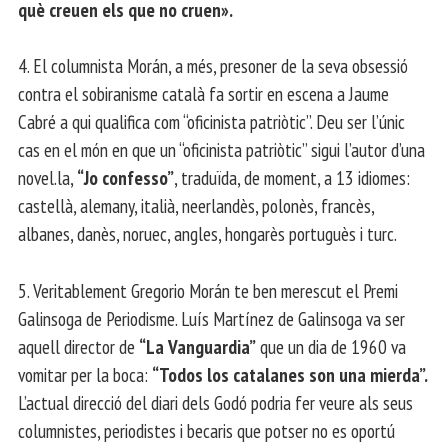
què creuen els que no cruen».
4. El columnista Morán, a més, presoner de la seva obsessió
contra el sobiranisme català fa sortir en escena a Jaume
Cabré a qui qualifica com “oficinista patriòtic”. Deu ser l’únic
cas en el món en que un “oficinista patriòtic” sigui l’autor d’una
novel.la,
“Jo confesso”
, traduïda, de moment, a 13 idiomes:
castellà, alemany, italià, neerlandès, polonès, francès,
albanes, danès, noruec, angles, hongarès portuguès i turc.
5. Veritablement Gregorio Morán te ben merescut el Premi
Galinsoga de Periodisme. Luís Martínez de Galinsoga va ser
aquell director de
“La Vanguardia”
que un dia de 1960 va
vomitar per la boca:
“Todos los catalanes son una mierda”.
L’actual direcció del diari dels Godó podria fer veure als seus
columnistes, periodistes i becaris que potser no es oportú