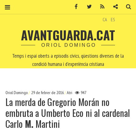
Facebook
Twitter
RSS
Contacte
Ce
CA
ES
AVANTGUARDA.CAT
ORIOL DOMINGO
Temps i espai oberts a episodis cívics, qüestions diverses de la
condició humana i d'experiència cristiana
Oriol Domingo
29 de febrer de 2016
Atri
947
La merda de Gregorio Morán no
embruta a Umberto Eco ni al cardenal
Carlo
M.
Martini