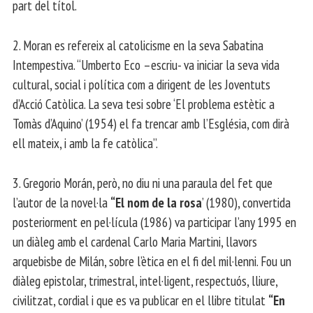
part del títol.
2. Moran es refereix al catolicisme en la seva Sabatina
Intempestiva. “Umberto Eco –escriu- va iniciar la seva vida
cultural, social i política com a dirigent de les Joventuts
d’Acció Catòlica. La seva tesi sobre ‘El problema estètic a
Tomàs d’Aquino’ (1954) el fa trencar amb l’Església, com dirà
ell mateix, i amb la fe catòlica”.
3. Gregorio Morán, però, no diu ni una paraula del fet que
l’autor de la novel·la
“El nom de la rosa
’ (1980), convertida
posteriorment en pel·lícula (1986) va participar l’any 1995 en
un diàleg amb el cardenal Carlo Maria Martini, llavors
arquebisbe de Milán, sobre l’ètica en el fi del mil·lenni. Fou un
diàleg epistolar, trimestral, intel·ligent, respectuós, lliure,
civilitzat, cordial i que es va publicar en el llibre titulat
“En