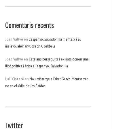
Comentaris recents
Joan Vallve
en
L’espanyol Salvador Illa menteix i el
malèvol alemany Joseph Goebbels
Joan Vallve
en
Catalans perseguits i exiliats donen una
lliçó política i ètica a l’espanyol Salvador Illa
Lali Cistaré
en
Nou missatge a l’abat Gasch. Montserrat
no es el Valle de los Caidos
Twitter