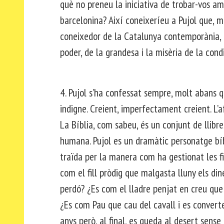
què no preneu la iniciativa de trobar-vos amb
barcelonina? Així coneixeríeu a Pujol que, m
coneixedor de la Catalunya contemporània, de 
poder, de la grandesa i la misèria de la con
4. Pujol s’ha confessat sempre, molt abans qu
indigne. Creient, imperfectament creient. L’
La Bíblia, com sabeu, és un conjunt de llibre
humana. Pujol es un dramàtic personatge bíb
traïda per la manera com ha gestionat les f
com el fill pròdig que malgasta lluny els di
perdó? ¿Es com el lladre penjat en creu que
¿Es com Pau que cau del cavall i es convert
anys però, al final, es queda al desert sense