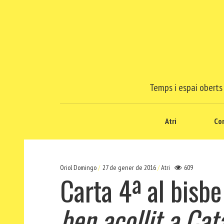
Temps i espai oberts 
Atri
Co
Oriol Domingo
27 de gener de 2016
Atri
609
Carta 4ª al bisb
ben acollit a Cat