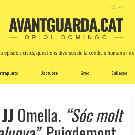
CA
ES
AVANTGUARDA.CAT
ORIOL DOMINGO
a episodis cívics, qüestions diverses de la condició humana i d'e
ntrapunts
Uoctubre
Groc
Enllaços
e
JJ
Omella.
“Sóc molt
alunya”
. Puigdemont,