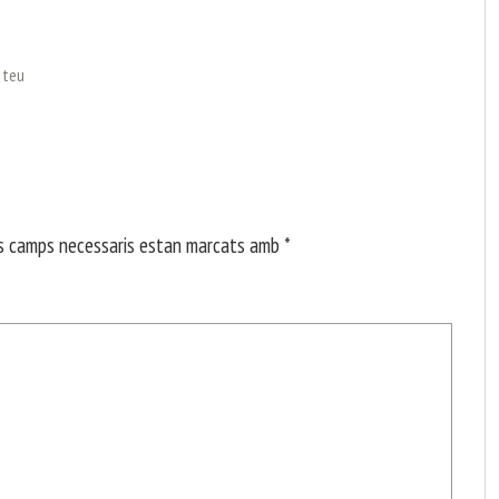
l teu
s camps necessaris estan marcats amb
*