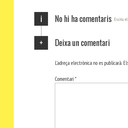
p
m
ei
x
i
No hi ha comentaris
Escriu e
Deixa un comentari
L'adreça electrònica no es publicarà.
El
Comentari
*