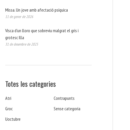
Missa. Un jove amb afectació psíquica
11 de gener de 2026
Visca d’un lloro que sobreviu malgrat el gris i
grotesc Illa
31 de desembre de 2025
Totes les categories
Atri
Contrapunts
Groc
Sense categoria
Uoctubre