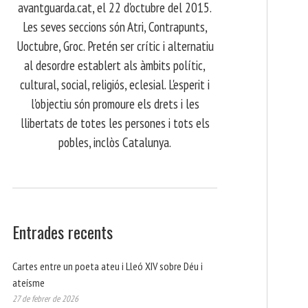
avantguarda.cat, el 22 d'octubre del 2015.
Les seves seccions són Atri, Contrapunts,
Uoctubre, Groc. Pretén ser crític i alternatiu
al desordre establert als àmbits polític,
cultural, social, religiós, eclesial. L'esperit i
l'objectiu són promoure els drets i les
llibertats de totes les persones i tots els
pobles, inclòs Catalunya.
Entrades recents
Cartes entre un poeta ateu i Lleó XIV sobre Déu i
ateísme
27 de febrer de 2026