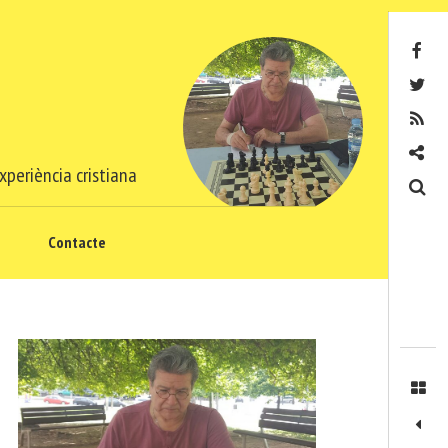
Facebook
Twitter
RSS
Contacte
xperiència cristiana
Cerca
Contacte