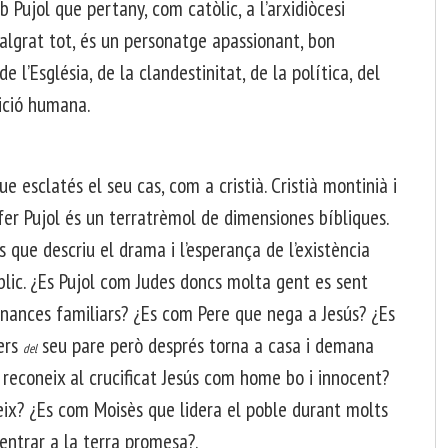
 Pujol que pertany, com catòlic, a l’arxidiòcesi
algrat tot, és un personatge apassionant, bon
l’Església, de la clandestinitat, de la política, del
dició humana.
e esclatés el seu cas, com a cristià. Cristià montinià i
afer Pujol és un terratrèmol de dimensiones bíbliques.
s que descriu el drama i l’esperança de l’existència
lic. ¿Es Pujol com Judes doncs molta gent es sent
inances familiars? ¿Es com Pere que nega a Jesús? ¿Es
ners
seu pare però després torna a casa i demana
del
 reconeix al crucificat Jesús com home bo i innocent?
eix? ¿Es com Moisès que lidera el poble durant molts
 entrar a la terra promesa?.