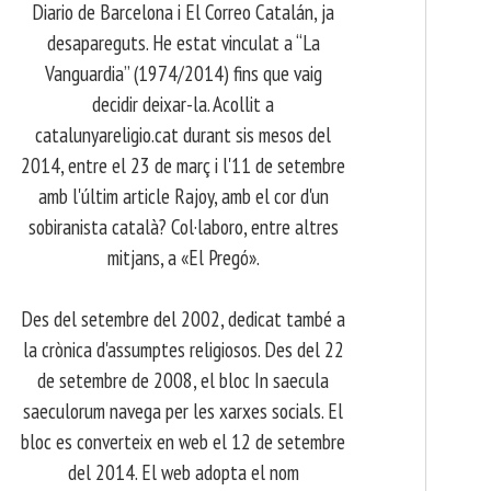
Diario de Barcelona i El Correo Catalán, ja
desapareguts. He estat vinculat a “La
Vanguardia” (1974/2014) fins que vaig
decidir deixar-la. Acollit a
catalunyareligio.cat durant sis mesos del
2014, entre el 23 de març i l'11 de setembre
amb l'últim article Rajoy, amb el cor d'un
sobiranista català? Col·laboro, entre altres
mitjans, a «El Pregó».
​ Des del setembre del 2002, dedicat també a
la crònica d'assumptes religiosos. Des del 22
de setembre de 2008, el bloc In saecula
saeculorum navega per les xarxes socials. El
bloc es converteix en web el 12 de setembre
del 2014. El web adopta el nom