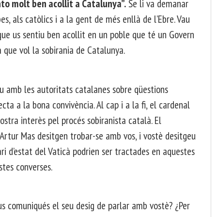
to molt ben acollit a Catalunya”.
Se li va demanar
s, als catòlics i a la gent de més enllà de l’Ebre. Vau
que us sentiu ben acollit en un poble que té un Govern
a que vol la sobirania de Catalunya.
iu amb les autoritats catalanes sobre qüestions
ecta a la bona convivència. Al cap i a la fi, el cardenal
mostra interès pel procés sobiranista català. El
 Artur Mas desitgen trobar-se amb vos, i vostè desitgeu
ari d’estat del Vaticà podrien ser tractades en aquestes
stes converses.
l us comuniqués el seu desig de parlar amb vostè? ¿Per