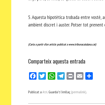
5. Aquesta hipotètica trobada entre vostè, a
ambient discret i auster. Potser tot prenen
(Carta a partir d’un article publicat a www.tribunacatalana.cat)
Comparteix aquesta entrada
Fa
Tw
W
Te
Pri
E
Co
ce
itt
ha
le
nt
m
m
bo
er
ts
gr
ail
pa
Publicat a
Atri
. Guarda't l'enllaç
(permalink)
.
ok
Ap
a
rt