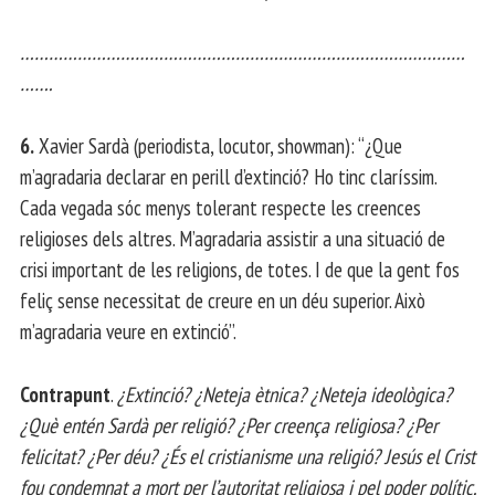
…………………………………………………………………………………
…….
6.
Xavier Sardà (periodista, locutor, showman): “¿Que
m’agradaria declarar en perill d’extinció? Ho tinc claríssim.
Cada vegada sóc menys tolerant respecte les creences
religioses dels altres. M’agradaria assistir a una situació de
crisi important de les religions, de totes. I de que la gent fos
feliç sense necessitat de creure en un déu superior. Això
m’agradaria veure en extinció”.
Contrapunt
.
¿Extinció? ¿Neteja ètnica? ¿Neteja ideològica?
¿Què entén Sardà per religió? ¿Per creença religiosa? ¿Per
felicitat? ¿Per déu? ¿És el cristianisme una religió? Jesús el Crist
fou condemnat a mort per l’autoritat religiosa i pel poder polític.