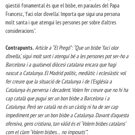
qüestió fonamental és que el bisbe, en paraules del Papa
Francesc, ’faci olor d’ovella’. Importa que sigui una persona
molt santa i que atengui les persones per sobre d’altres
consideracions”.
Contrapunts.
Article a “El Pregó”: “Que un bisbe ‘faci olor
d’ovella’, sigui molt sant i atengui bé a les persones pot ser-ho a
Barcelona i a qualsevol diòcesi catalana encara que hagi
nascut a Catalunya. El Madrid polític, mediàtic i eclesiàstic vol
fer creure que la situació de Catalunya i de l’Església a
Catalunya és perversa i decadent. Volen fer creure que no hi ha
cap català que pugui ser un bon bisbe a Barcelona i a
Catalunya. Però ser català no és un càstig ni ha de ser cap
impediment per ser un bon bisbe a Catalunya. Davant d’aquesta
ofensiva, gens cristiana, tan vàlid és el ‘Volem bisbes catalans’
com el clam ‘Volem bisbes… no imposats’”.