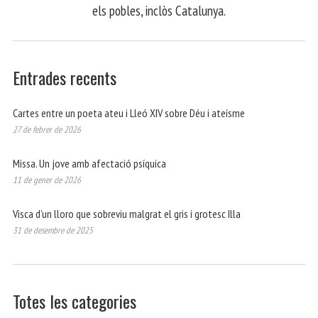
els pobles, inclòs Catalunya.
Entrades recents
Cartes entre un poeta ateu i Lleó XIV sobre Déu i ateísme
27 de febrer de 2026
Missa. Un jove amb afectació psíquica
11 de gener de 2026
Visca d’un lloro que sobreviu malgrat el gris i grotesc Illa
31 de desembre de 2025
Totes les categories