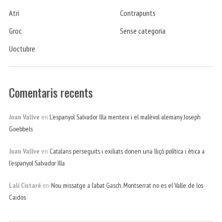
Atri
Contrapunts
Groc
Sense categoria
Uoctubre
Comentaris recents
Joan Vallve
en
L’espanyol Salvador Illa menteix i el malèvol alemany Joseph
Goebbels
Joan Vallve
en
Catalans perseguits i exiliats donen una lliçó política i ètica a
l’espanyol Salvador Illa
Lali Cistaré
en
Nou missatge a l’abat Gasch. Montserrat no es el Valle de los
Caidos