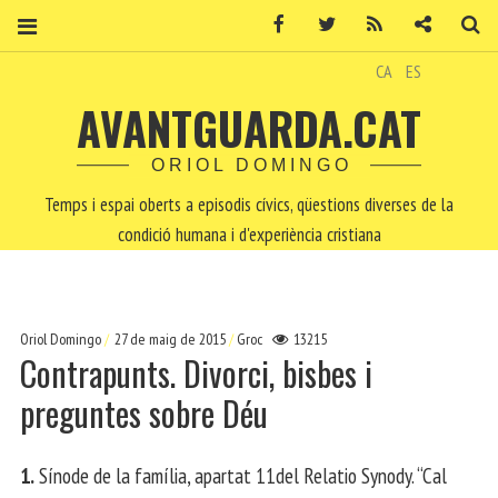
Facebook
Twitter
RSS
Contacte
Ce
CA
ES
AVANTGUARDA.CAT
ORIOL DOMINGO
Temps i espai oberts a episodis cívics, qüestions diverses de la
condició humana i d'experiència cristiana
Oriol Domingo
27 de maig de 2015
Groc
13215
Contrapunts. Divorci, bisbes i
preguntes sobre Déu
1.
Sínode de la família, apartat 11del Relatio Synody. “Cal