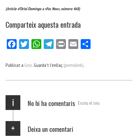
(Article d’Oriol Domingo a «Foc Nou», número 468)
Comparteix aquesta entrada
Fa
Tw
W
Te
Pri
E
Co
ce
itt
ha
le
nt
m
m
bo
er
ts
gr
ail
pa
Publicat a
Groc
. Guarda't l'enllaç
(permalink)
.
ok
Ap
a
rt
p
m
ei
x
i
No hi ha comentaris
Escriu el teu
Deixa un comentari