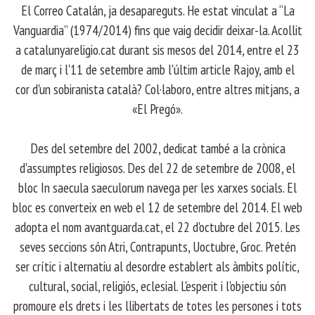
El Correo Catalán, ja desapareguts. He estat vinculat a “La
Vanguardia” (1974/2014) fins que vaig decidir deixar-la. Acollit
a catalunyareligio.cat durant sis mesos del 2014, entre el 23
de març i l'11 de setembre amb l'últim article Rajoy, amb el
cor d'un sobiranista català? Col·laboro, entre altres mitjans, a
«El Pregó».
​ Des del setembre del 2002, dedicat també a la crònica
d'assumptes religiosos. Des del 22 de setembre de 2008, el
bloc In saecula saeculorum navega per les xarxes socials. El
bloc es converteix en web el 12 de setembre del 2014. El web
adopta el nom avantguarda.cat, el 22 d'octubre del 2015. Les
seves seccions són Atri, Contrapunts, Uoctubre, Groc. Pretén
ser crític i alternatiu al desordre establert als àmbits polític,
cultural, social, religiós, eclesial. L'esperit i l'objectiu són
promoure els drets i les llibertats de totes les persones i tots