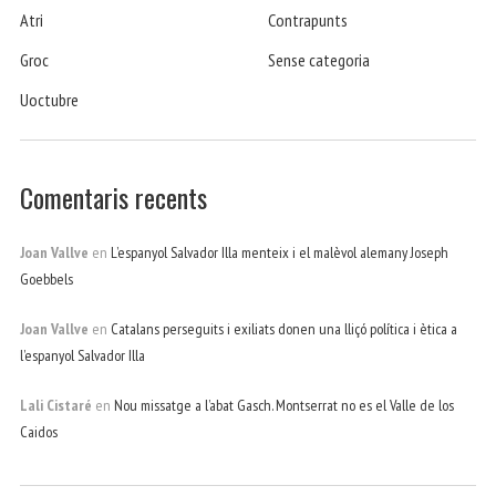
Atri
Contrapunts
Groc
Sense categoria
Uoctubre
Comentaris recents
Joan Vallve
en
L’espanyol Salvador Illa menteix i el malèvol alemany Joseph
Goebbels
Joan Vallve
en
Catalans perseguits i exiliats donen una lliçó política i ètica a
l’espanyol Salvador Illa
Lali Cistaré
en
Nou missatge a l’abat Gasch. Montserrat no es el Valle de los
Caidos