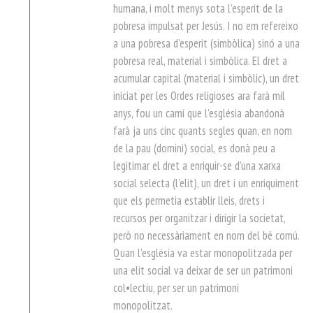
humana, i molt menys sota l’esperit de la
pobresa impulsat per Jesús. I no em refereixo
a una pobresa d’esperit (simbòlica) sinó a una
pobresa real, material i simbòlica. El dret a
acumular capital (material i simbòlic), un dret
iniciat per les Ordes religioses ara farà mil
anys, fou un camí que l’església abandonà
farà ja uns cinc quants segles quan, en nom
de la pau (domini) social, es donà peu a
legitimar el dret a enriquir-se d’una xarxa
social selecta (l’elit), un dret i un enriquiment
que els permetia establir lleis, drets i
recursos per organitzar i dirigir la societat,
però no necessàriament en nom del bé comú.
Quan l’església va estar monopolitzada per
una elit social va deixar de ser un patrimoni
col•lectiu, per ser un patrimoni
monopolitzat.