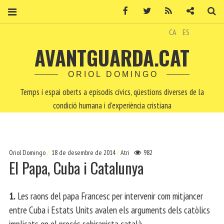
Facebook
Twitter
RSS
Contacte
Ce
CA
ES
AVANTGUARDA.CAT
ORIOL DOMINGO
Temps i espai oberts a episodis cívics, qüestions diverses de la
condició humana i d'experiència cristiana
Oriol Domingo
18 de desembre de 2014
Atri
982
El Papa, Cuba i Catalunya
1.
Les raons del papa Francesc per intervenir com mitjancer
entre Cuba i Estats Units avalen els arguments dels catòlics
implicats en el procés sobiranista català.