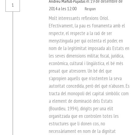
el 19 de desembre de
Andreu Marfull-Pujadas
1
2014 a les 12:00
Respon
Molt interessants reflexions Oriol.
Efectivament, la pau es fonamenta amb el
respecte, el respecte a la raó de ser
menystinguda per qui ostenta el poder, en
nom de la legitimitat imposada als Estats en
les seves dimensions militar, fiscal, jurídica,
econòmica, cultural i lingüística, el bé més
preuat que atresoren. Un bé del que
s’apropien aquells que n’ostenten la seva
autoritat concedida, però del què n’abusen. Es
tracta del monopoli del capital simbòlic com
a element de dominació dels Estats
(Bourdieu, 1994), dirigits per una elit
organitzada que en controlen totes les
estructures que li donen cos, no
necessàriament en nom de la dignitat