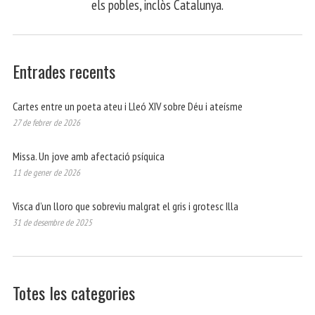
els pobles, inclòs Catalunya.
Entrades recents
Cartes entre un poeta ateu i Lleó XIV sobre Déu i ateísme
27 de febrer de 2026
Missa. Un jove amb afectació psíquica
11 de gener de 2026
Visca d’un lloro que sobreviu malgrat el gris i grotesc Illa
31 de desembre de 2025
Totes les categories