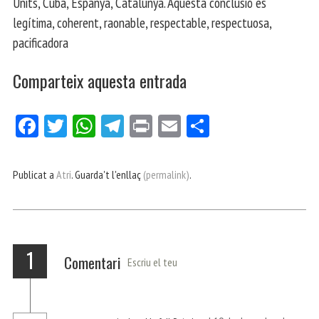
Units, Cuba, Espanya, Catalunya. Aquesta conclusió és
legítima, coherent, raonable, respectable, respectuosa,
pacificadora
Comparteix aquesta entrada
Fa
Tw
W
Te
Pri
E
Co
ce
itt
ha
le
nt
m
m
bo
er
ts
gr
ail
pa
Publicat a
Atri
. Guarda't l'enllaç
(permalink)
.
ok
Ap
a
rt
p
m
ei
x
1
Comentari
Escriu el teu