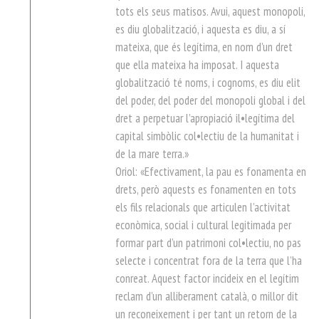
tots els seus matisos. Avui, aquest monopoli,
es diu globalització, i aquesta es diu, a sí
mateixa, que és legítima, en nom d’un dret
que ella mateixa ha imposat. I aquesta
globalització té noms, i cognoms, es diu elit
del poder, del poder del monopoli global i del
dret a perpetuar l’apropiació il•legítima del
capital simbòlic col•lectiu de la humanitat i
de la mare terra.»
Oriol: «Efectivament, la pau es fonamenta en
drets, però aquests es fonamenten en tots
els fils relacionals que articulen l’activitat
econòmica, social i cultural legitimada per
formar part d’un patrimoni col•lectiu, no pas
selecte i concentrat fora de la terra que l’ha
conreat. Aquest factor incideix en el legítim
reclam d’un alliberament català, o millor dit
un reconeixement i per tant un retorn de la