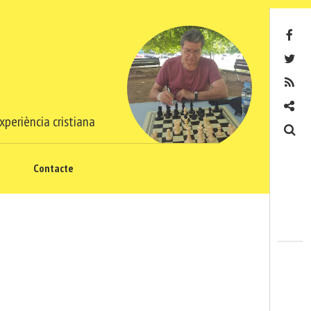
Facebook
Twitter
RSS
Contacte
xperiència cristiana
Cerca
Contacte