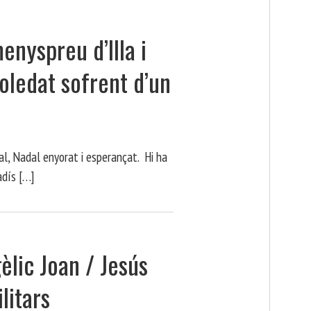
nyspreu d’Illa i
oledat sofrent d’un
l, Nadal enyorat i esperançat. Hi ha
adís […]
èlic Joan / Jesús
ilitars