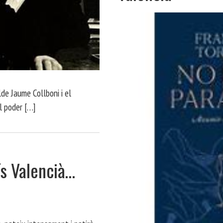
lde Jaume Collboni i el
al poder […]
ís Valencià…