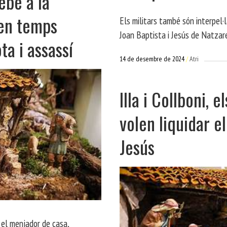
ebè a la
 en temps
Els militars també són interpel
Joan Baptista i Jesús de Natza
ta i assassí
14 de desembre de 2024
Atri
A
Illa i Collboni, 
volen liquidar e
Jesús
n el menjador de casa,