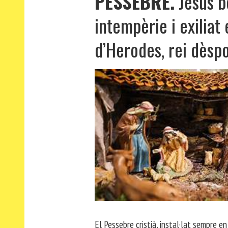
PESSEBRE.
Jesús b
intempèrie i exiliat
d’Herodes, rei dèspo
El Pessebre cristià, instal·lat sempre e