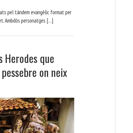
·lats pel tàndem evangèlic format per
ret. Ambdós personatges […]
els Herodes que
l pessebre on neix