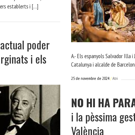
rs establerts i […]
’actual poder
rginats i els
A.- Els espanyols Salvador Illa i
Catalunya i alcalde de Barcelon
25 de novembre de 2024
Atri
A
NO
HI
HA
PAR
i la pèssima gest
València