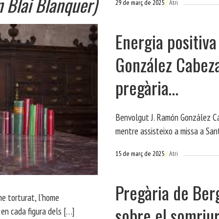
 Blai Blanquer)
29 de març de 2025
Atri
Energia positiva
A
González Cabeza
pregària…
Benvolgut J. Ramón González C
mentre assisteixo a missa a San
15 de març de 2025
Atri
Pregària de Ber
me torturat, l’home
sobre el somriur
 en cada figura dels […]