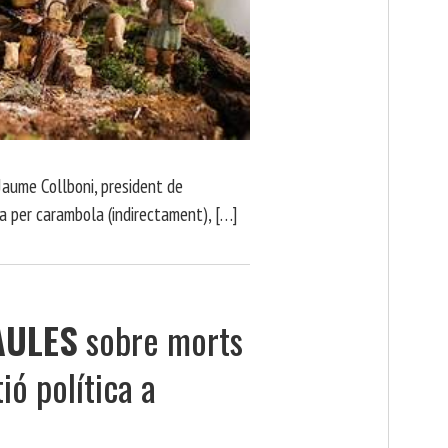
A
 Jaume Collboni, president de
a per carambola (indirectament), […]
AULES
sobre morts
ió política a