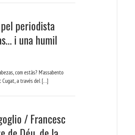
 pel periodista
s… i una humil
abezas, com estàs? M’assabento
t Cugat, a través del […]
goglio / Francesc
e de Déu, de la