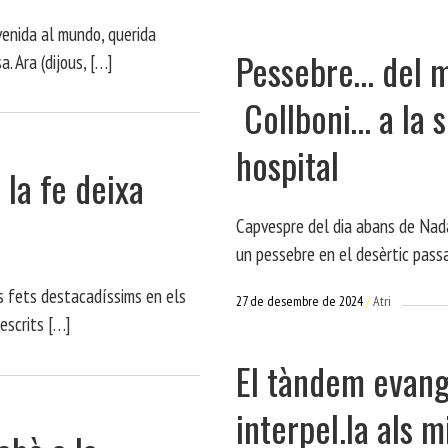
venida al mundo, querida
Pessebre… del me
. Ara (dijous, […]
Collboni… a la s
hospital
e la fe deixa
Capvespre del dia abans de Nada
un pessebre en el desèrtic pass
s fets destacadíssims en els
27 de desembre de 2024
Atri
 escrits […]
El tàndem evang
interpel.la als m