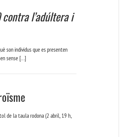
)
contra l’adúltera i
què son individus que es presenten
sen sense […]
proïsme
tol de la taula rodona (2 abril, 19 h,