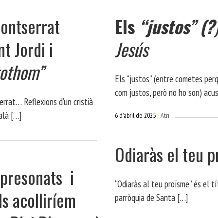
Montserrat
Els
“justos”
(?
t Jordi i
Jesús
tothom”
Els “justos” (entre cometes per
com justos, però no ho son) acu
rat… Reflexions d’un cristià
talà […]
6 d'abril de 2025
Atri
Odiaràs el teu 
mpresonats i
“Odiaràs al teu proïsme” és el tí
ls acolliríem
parròquia de Santa […]