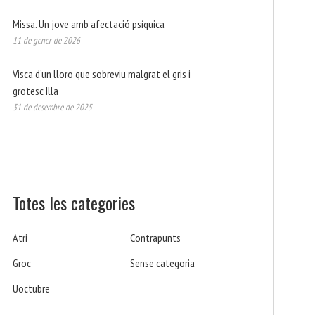
Missa. Un jove amb afectació psíquica
11 de gener de 2026
Visca d’un lloro que sobreviu malgrat el gris i
grotesc Illa
31 de desembre de 2025
Totes les categories
Atri
Contrapunts
Groc
Sense categoria
Uoctubre