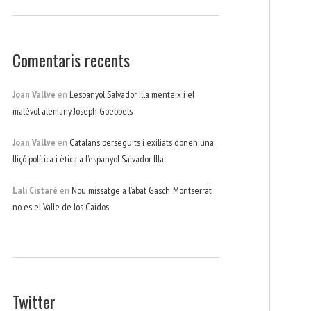
Comentaris recents
Joan Vallve
en
L’espanyol Salvador Illa menteix i el
malèvol alemany Joseph Goebbels
Joan Vallve
en
Catalans perseguits i exiliats donen una
lliçó política i ètica a l’espanyol Salvador Illa
Lali Cistaré
en
Nou missatge a l’abat Gasch. Montserrat
no es el Valle de los Caidos
Twitter