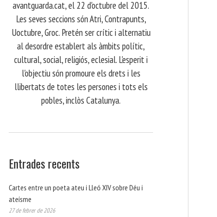
avantguarda.cat, el 22 d'octubre del 2015.
Les seves seccions són Atri, Contrapunts,
Uoctubre, Groc. Pretén ser crític i alternatiu
al desordre establert als àmbits polític,
cultural, social, religiós, eclesial. L'esperit i
l'objectiu són promoure els drets i les
llibertats de totes les persones i tots els
pobles, inclòs Catalunya.
Entrades recents
Cartes entre un poeta ateu i Lleó XIV sobre Déu i
ateísme
27 de febrer de 2026