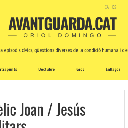
CA
ES
AVANTGUARDA.CAT
ORIOL DOMINGO
a episodis cívics, qüestions diverses de la condició humana i d'e
ntrapunts
Uoctubre
Groc
Enllaços
lic Joan / Jesús
litars