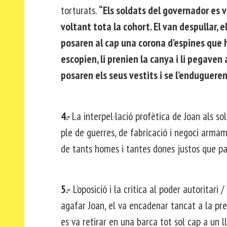
torturats.
“Els soldats del governador es v
voltant tota la cohort. El van despullar, e
posaren al cap una corona d’espines que h
escopien, li prenien la canya i li pegaven a
posaren els seus vestits i se l’endugueren 
4.-
La interpel·lació profètica de Joan als so
ple de guerres, de fabricació i negoci armame
de tants homes i tantes dones justos que p
5.-
L’oposició i la critica al poder autoritari 
agafar Joan, el va encadenar tancat a la pre
es va retirar en una barca tot sol cap a un l