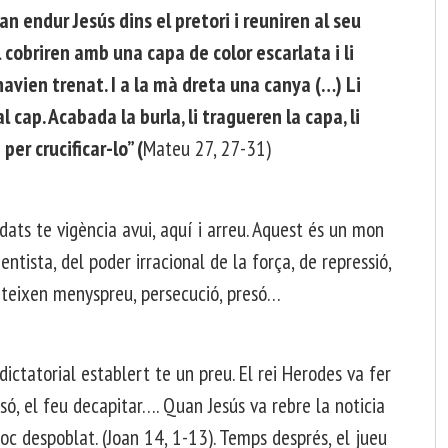
an endur Jesús dins el pretori i reuniren al seu
l cobriren amb una capa de color escarlata i li
avien trenat. I a la mà dreta una canya (…) Li
l cap. Acabada la burla, li tragueren la capa, li
per crucificar-lo” (
Mateu 27, 27-31)
ldats te vigència avui, aquí i arreu. Aquest és un mon
ntista, del poder irracional de la força, de repressió,
ateixen menyspreu, persecució, presó…
/ dictatorial establert te un preu. El rei Herodes va fer
só, el feu decapitar…. Quan Jesús va rebre la noticia
loc despoblat. (Joan 14, 1-13). Temps després, el jueu