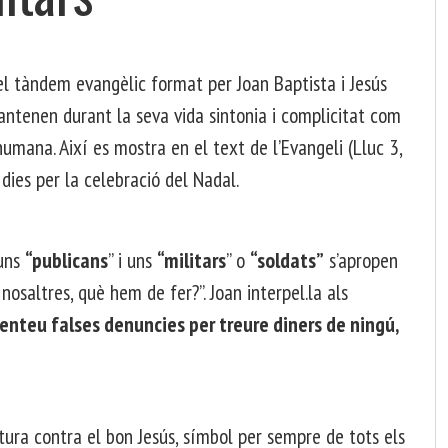
pel tàndem evangèlic format per Joan Baptista i Jesús
ntenen durant la seva vida sintonia i complicitat com
humana. Així es mostra en el text de l’Evangeli (Lluc 3,
dies per la celebració del Nadal.
 uns
“publicans
” i uns
“militars
” o
“soldats”
s’apropen
nosaltres, què hem de fer?”. Joan interpel.la als
esenteu falses denuncies per treure diners de ningú,
ortura contra el bon Jesús, símbol per sempre de tots els