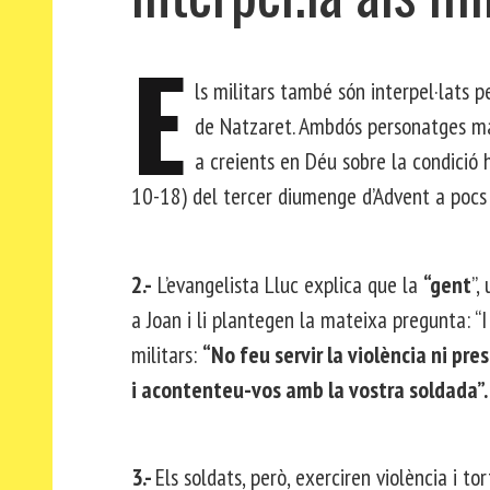
E
ls militars també són interpel·lats 
de Natzaret. Ambdós personatges ma
a creients en Déu sobre la condició 
10-18) del tercer diumenge d’Advent a pocs 
2.-
L’evangelista Lluc explica que la
“gent
”,
a Joan i li plantegen la mateixa pregunta: “I 
militars:
“No feu servir la violència ni pr
i acontenteu-vos amb la vostra soldada”.
3.-
Els soldats, però, exerciren violència i t