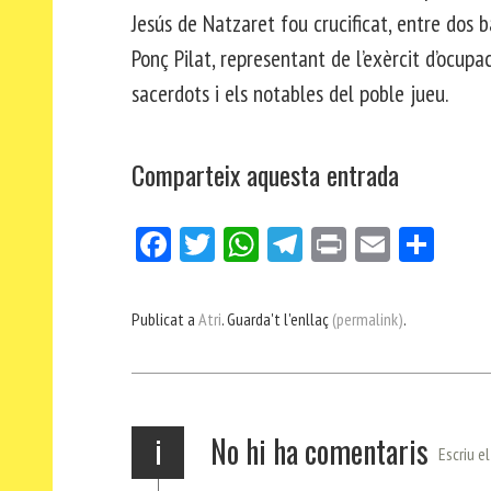
Jesús de Natzaret fou crucificat, entre dos 
Ponç Pilat, representant de l’exèrcit d’ocup
sacerdots i els notables del poble jueu.
Comparteix aquesta entrada
Fa
Tw
W
Te
Pri
E
Co
ce
itt
ha
le
nt
m
m
bo
er
ts
gr
ail
pa
Publicat a
Atri
. Guarda't l'enllaç
(permalink)
.
ok
Ap
a
rt
p
m
ei
x
i
No hi ha comentaris
Escriu e