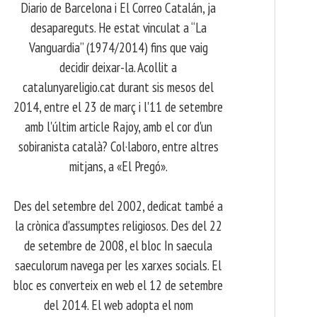
Diario de Barcelona i El Correo Catalán, ja
desapareguts. He estat vinculat a “La
Vanguardia” (1974/2014) fins que vaig
decidir deixar-la. Acollit a
catalunyareligio.cat durant sis mesos del
2014, entre el 23 de març i l'11 de setembre
amb l'últim article Rajoy, amb el cor d'un
sobiranista català? Col·laboro, entre altres
mitjans, a «El Pregó».
​ Des del setembre del 2002, dedicat també a
la crònica d'assumptes religiosos. Des del 22
de setembre de 2008, el bloc In saecula
saeculorum navega per les xarxes socials. El
bloc es converteix en web el 12 de setembre
del 2014. El web adopta el nom