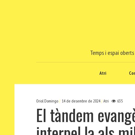
Temps i espai oberts 
Atri
Co
Oriol Domingo
14 de desembre de 2024
Atri
635
El tàndem evangè
interpel.la als mi