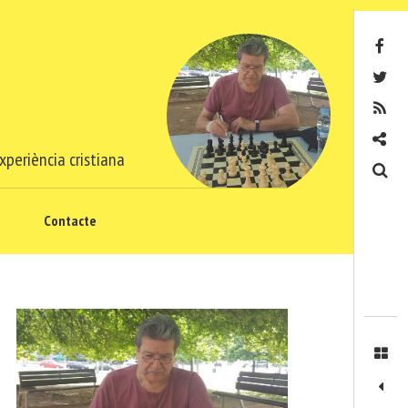
Facebook
Twitter
RSS
Contacte
xperiència cristiana
Cerca
Contacte