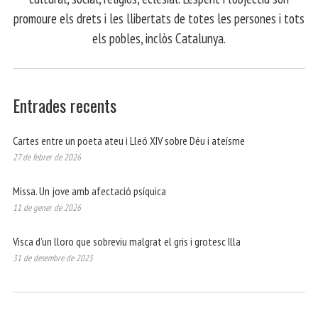
promoure els drets i les llibertats de totes les persones i tots
els pobles, inclòs Catalunya.
Entrades recents
Cartes entre un poeta ateu i Lleó XIV sobre Déu i ateísme
27 de febrer de 2026
Missa. Un jove amb afectació psíquica
11 de gener de 2026
Visca d’un lloro que sobreviu malgrat el gris i grotesc Illa
31 de desembre de 2025