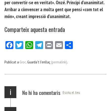
per convertir-se en veritat». Onzé. Principi d’unanimitat.
Arribar a cònvencer a molta gent que pensi «com tot el
món», creant impressió d’unanimitat.
Comparteix aquesta entrada
Fa
Tw
W
Te
Pri
E
Co
ce
itt
ha
le
nt
m
m
bo
er
ts
gr
ail
pa
Publicat a
Groc
. Guarda't l'enllaç
(permalink)
.
ok
Ap
a
rt
p
m
ei
x
i
No hi ha comentaris
Escriu el teu