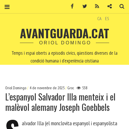
Facebook
Twitter
RSS
Contacte
Ce
CA
ES
AVANTGUARDA.CAT
ORIOL DOMINGO
Temps i espai oberts a episodis cívics, qüestions diverses de la
condició humana i d'experiència cristiana
Oriol Domingo
4 de novembre de 2025
Groc
538
L’espanyol Salvador Illa menteix i el
malèvol alemany Joseph Goebbels
alvador Illa (el monclovita espanyol i espanyolista