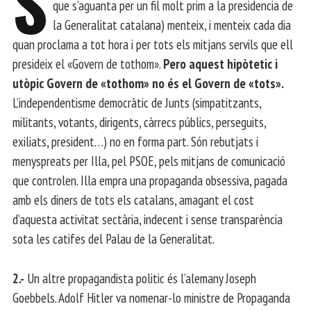
S
que s’aguanta per un fil molt prim a la presidencia de
la Generalitat catalana) menteix, i menteix cada dia
quan proclama a tot hora i per tots els mitjans servils que ell
presideix el «Govern de tothom».
Pero aquest hipòtetic i
utòpic Govern de «tothom» no és el Govern de «tots».
L’independentisme democràtic de Junts (simpatitzants,
militants, votants, dirigents, càrrecs públics, perseguits,
exiliats, president…) no en forma part. Són rebutjats i
menyspreats per Illa, pel PSOE, pels mitjans de comunicació
que controlen. Illa empra una propaganda obsessiva, pagada
amb els diners de tots els catalans, amagant el cost
d’aquesta activitat sectària, indecent i sense transparència
sota les catifes del Palau de la Generalitat.
2.-
Un altre propagandista politic és l’alemany Joseph
Goebbels. Adolf Hitler va nomenar-lo ministre de Propaganda