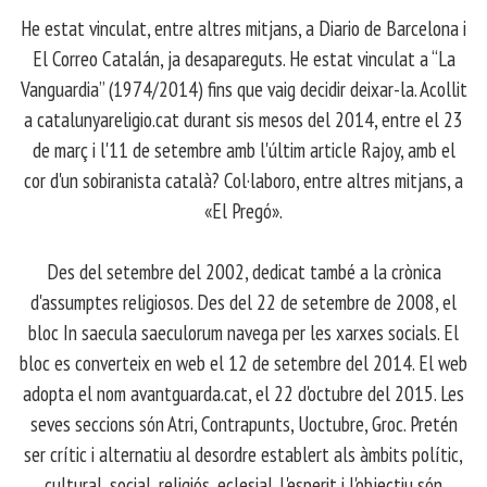
​ He estat vinculat, entre altres mitjans, a Diario de Barcelona i
El Correo Catalán, ja desapareguts. He estat vinculat a “La
Vanguardia” (1974/2014) fins que vaig decidir deixar-la. Acollit
a catalunyareligio.cat durant sis mesos del 2014, entre el 23
de març i l'11 de setembre amb l'últim article Rajoy, amb el
cor d'un sobiranista català? Col·laboro, entre altres mitjans, a
«El Pregó».
​ Des del setembre del 2002, dedicat també a la crònica
d'assumptes religiosos. Des del 22 de setembre de 2008, el
bloc In saecula saeculorum navega per les xarxes socials. El
bloc es converteix en web el 12 de setembre del 2014. El web
adopta el nom avantguarda.cat, el 22 d'octubre del 2015. Les
seves seccions són Atri, Contrapunts, Uoctubre, Groc. Pretén
ser crític i alternatiu al desordre establert als àmbits polític,
cultural, social, religiós, eclesial. L'esperit i l'objectiu són