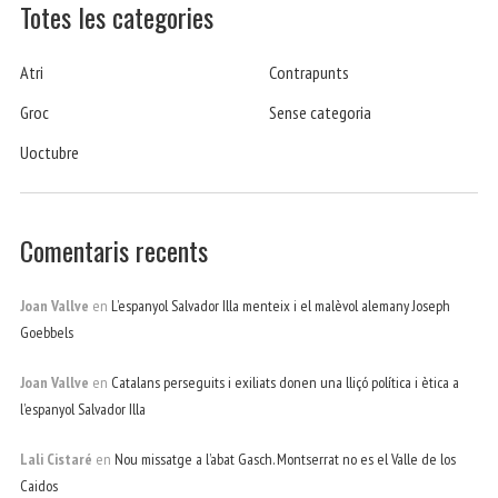
Totes les categories
Atri
Contrapunts
Groc
Sense categoria
Uoctubre
Comentaris recents
Joan Vallve
en
L’espanyol Salvador Illa menteix i el malèvol alemany Joseph
Goebbels
Joan Vallve
en
Catalans perseguits i exiliats donen una lliçó política i ètica a
l’espanyol Salvador Illa
Lali Cistaré
en
Nou missatge a l’abat Gasch. Montserrat no es el Valle de los
Caidos