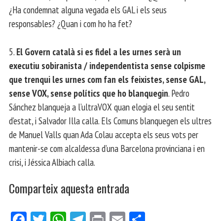
¿Ha condemnat alguna vegada els GAL i els seus
responsables? ¿Quan i com ho ha fet?
5.
El Govern català si es fidel a les urnes serà un
executiu sobiranista / independentista sense colpisme
que trenqui les urnes com fan els feixistes, sense GAL,
sense VOX, sense polítics que ho blanquegin
. Pedro
Sánchez blanqueja a l’ultraVOX quan elogia el seu sentit
d’estat, i Salvador Illa calla. Els Comuns blanquegen els ultres
de Manuel Valls quan Ada Colau accepta els seus vots per
mantenir-se com alcaldessa d’una Barcelona provinciana i en
crisi, i Jéssica Albiach calla.
Comparteix aquesta entrada
Fa
Tw
W
Te
Pri
E
Co