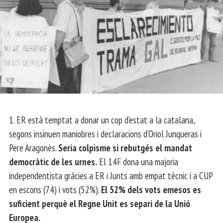
1. ER està temptat a donar un cop d’estat a la catalana,
segons insinuen maniobres i declaracions d’Oriol Junqueras i
Pere Aragonès.
Seria colpisme si rebutgés el mandat
democràtic de les urnes.
El 14F dona una majoria
independentista gràcies a ER i Junts amb empat tècnic i a CUP
en escons (74) i vots (52%).
El 52% dels vots emesos es
suficient perquè el Regne Unit es separi de la Unió
Europea.