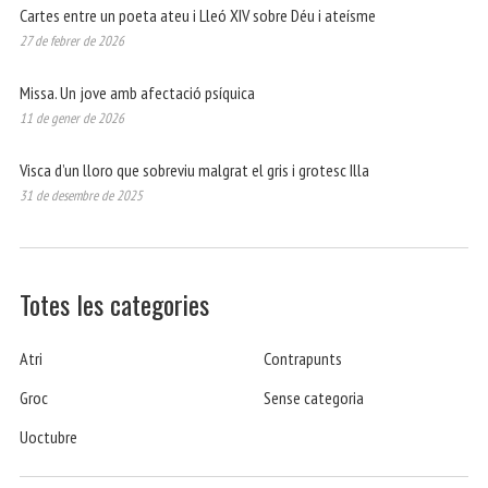
Cartes entre un poeta ateu i Lleó XIV sobre Déu i ateísme
27 de febrer de 2026
Missa. Un jove amb afectació psíquica
11 de gener de 2026
Visca d’un lloro que sobreviu malgrat el gris i grotesc Illa
31 de desembre de 2025
Totes les categories
Atri
Contrapunts
Groc
Sense categoria
Uoctubre