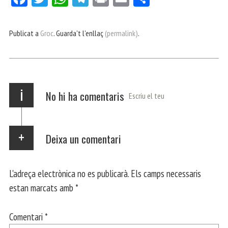
ce
itt
ha
le
nt
m
m
bo
er
ts
gr
ail
pa
Publicat a
Groc
. Guarda't l'enllaç
(permalink)
.
ok
Ap
a
rt
p
m
ei
x
i
No hi ha comentaris
Escriu el teu
Deixa un comentari
L'adreça electrònica no es publicarà.
Els camps necessaris
estan marcats amb
*
Comentari
*