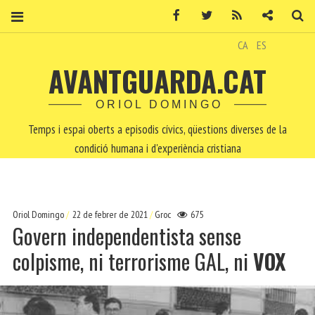
Facebook
Twitter
RSS
Contacte
Ce
CA
ES
AVANTGUARDA.CAT
ORIOL DOMINGO
Temps i espai oberts a episodis cívics, qüestions diverses de la
condició humana i d'experiència cristiana
Oriol Domingo
22 de febrer de 2021
Groc
675
Govern independentista sense
colpisme, ni terrorisme GAL, ni
VOX