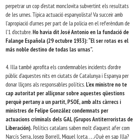
perpetrar un cop d’estat monclovita subvertint els resultats
de les urnes. Típica actuació espanyolista! Va succeir amb
l’apropiació d’urnes per part de la policia en el referèndum de
l’1 d’octubre.
Ho havia dit José Antonio en la fundació de
Falange Española (29 octubre 1933): “El ser rotas es el
más noble destino de todas las urnas”.
4. Illa també aprofita els condemnables incidents d’ordre
públic d’aquestes nits en ciutats de Catalunya i Espanya per
donar lliçons als responsables polítics.
L’ex ministre no te
cap autoritat per alliçonar sobre aquestes qüestions
perquè pertany a un partit, PSOE, amb alts càrrecs i
ministres de Felipe González condemnats per
actuacions criminals dels GAL (Grupos Antiterroristas de
Liberación).
Polítics catalans saben molt d’aquest afer com
Narcís Serra, Josep Borrell, Miquel Iceta…. ¿Què en sap Illa?