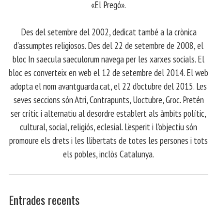
«El Pregó».
​ Des del setembre del 2002, dedicat també a la crònica
d'assumptes religiosos. Des del 22 de setembre de 2008, el
bloc In saecula saeculorum navega per les xarxes socials. El
bloc es converteix en web el 12 de setembre del 2014. El web
adopta el nom avantguarda.cat, el 22 d'octubre del 2015. Les
seves seccions són Atri, Contrapunts, Uoctubre, Groc. Pretén
ser crític i alternatiu al desordre establert als àmbits polític,
cultural, social, religiós, eclesial. L'esperit i l'objectiu són
promoure els drets i les llibertats de totes les persones i tots
els pobles, inclòs Catalunya.
Entrades recents