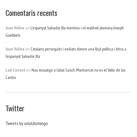
Comentaris recents
Joan Vallve
en
L’espanyol Salvador Illa menteix i el malèvol alemany Joseph
Goebbels
Joan Vallve
en
Catalans perseguits i exiliats donen una lliçó política i ètica a
l’espanyol Salvador Illa
Lali Cistaré
en
Nou missatge a l’abat Gasch. Montserrat no es el Valle de los
Caidos
Twitter
Tweets by orioldomingo