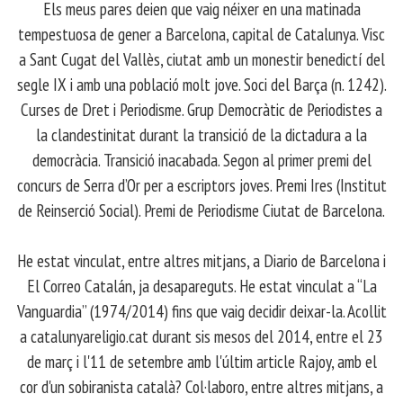
Els meus pares deien que vaig néixer en una matinada
tempestuosa de gener a Barcelona, capital de Catalunya. Visc
a Sant Cugat del Vallès, ciutat amb un monestir benedictí del
segle IX i amb una població molt jove. Soci del Barça (n. 1242).
Curses de Dret i Periodisme. Grup Democràtic de Periodistes a
la clandestinitat durant la transició de la dictadura a la
democràcia. Transició inacabada. Segon al primer premi del
concurs de Serra d’Or per a escriptors joves. Premi Ires (Institut
de Reinserció Social). Premi de Periodisme Ciutat de Barcelona.
​ He estat vinculat, entre altres mitjans, a Diario de Barcelona i
El Correo Catalán, ja desapareguts. He estat vinculat a “La
Vanguardia” (1974/2014) fins que vaig decidir deixar-la. Acollit
a catalunyareligio.cat durant sis mesos del 2014, entre el 23
de març i l'11 de setembre amb l'últim article Rajoy, amb el
cor d'un sobiranista català? Col·laboro, entre altres mitjans, a