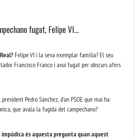
ampechano fugat, Felipe VI…
 Real?
Felipe VI i la seva exemplar família? El seu
ctador Francisco Franco i avui fugat per obscurs afers
 president Pedro Sánchez, d’un PSOE que mai ha
ònica, que avala la fugida del campechano?
 impúdica és aquesta pregunta quan aquest