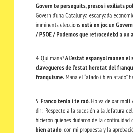
Govern te perseguits, presos i exiliats po
Govern d’una Catalunya escanyada econòmic
imminents eleccions
està en joc un Govern
/ PSOE / Podemos que retrocedeixi a un
4. Qui mana?
A l’estat espanyol manen el s
clavegueres de l’estat heretat del franq
franquisme.
Mana el “atado i bien atado” h
5.
Franco tenia i te raó.
Ho va deixar molt c
dir: “Respecto a la sucesión a la Jefatura d
hicieron quienes dudaron de la continuidad
bien atado
, con mi propuesta y la aprobaci