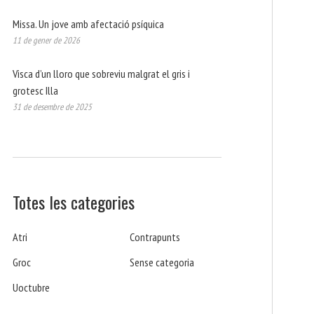
Missa. Un jove amb afectació psíquica
11 de gener de 2026
Visca d’un lloro que sobreviu malgrat el gris i
grotesc Illa
31 de desembre de 2025
Totes les categories
Atri
Contrapunts
Groc
Sense categoria
Uoctubre