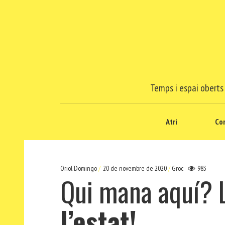
Temps i espai oberts 
Atri
Co
Oriol Domingo
20 de novembre de 2020
Groc
983
Qui mana aquí? L
l’estat!