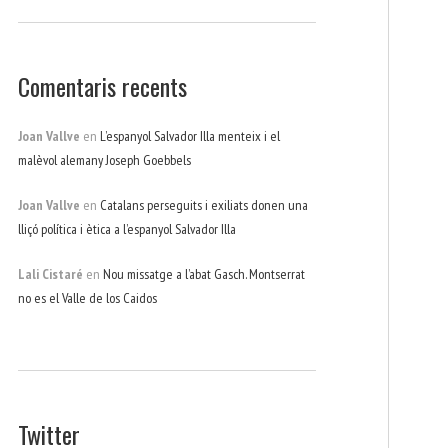
Comentaris recents
Joan Vallve
en
L’espanyol Salvador Illa menteix i el
malèvol alemany Joseph Goebbels
Joan Vallve
en
Catalans perseguits i exiliats donen una
lliçó política i ètica a l’espanyol Salvador Illa
Lali Cistaré
en
Nou missatge a l’abat Gasch. Montserrat
no es el Valle de los Caidos
Twitter