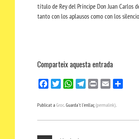
título de Rey del Príncipe Don Juan Carlos 
tanto con los aplausos como con los silencio
Comparteix aquesta entrada
Fa
Tw
W
Te
Pri
E
Co
ce
itt
ha
le
nt
m
m
bo
er
ts
gr
ail
pa
Publicat a
Groc
. Guarda't l'enllaç
(permalink)
.
ok
Ap
a
rt
p
m
ei
x