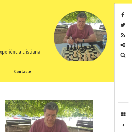
Facebook
Twitter
RSS
Contacte
xperiència cristiana
Cerca
Contacte