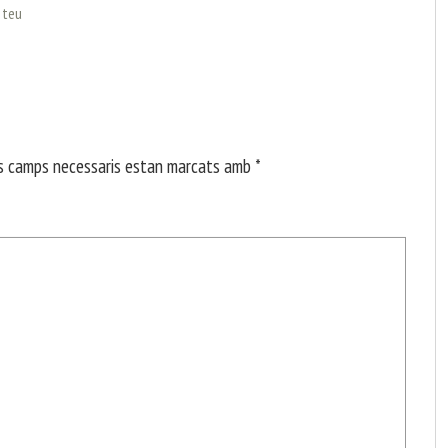
l teu
s camps necessaris estan marcats amb
*