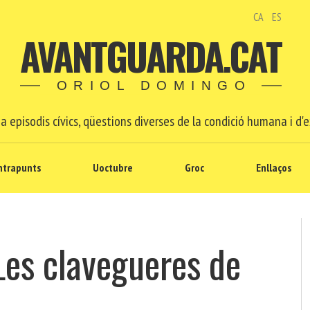
CA
ES
AVANTGUARDA.CAT
ORIOL DOMINGO
a episodis cívics, qüestions diverses de la condició humana i d'e
ntrapunts
Uoctubre
Groc
Enllaços
es clavegueres de