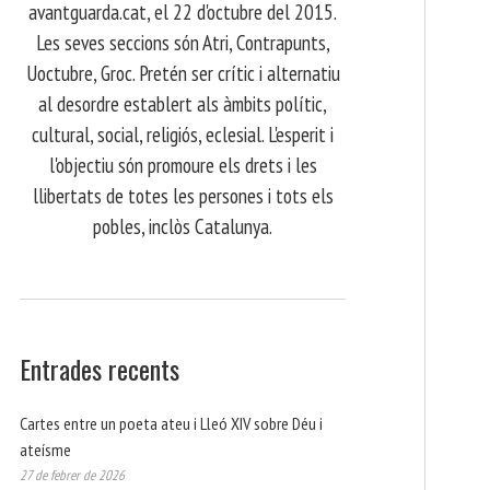
avantguarda.cat, el 22 d'octubre del 2015.
Les seves seccions són Atri, Contrapunts,
Uoctubre, Groc. Pretén ser crític i alternatiu
al desordre establert als àmbits polític,
cultural, social, religiós, eclesial. L'esperit i
l'objectiu són promoure els drets i les
llibertats de totes les persones i tots els
pobles, inclòs Catalunya.
Entrades recents
Cartes entre un poeta ateu i Lleó XIV sobre Déu i
ateísme
27 de febrer de 2026