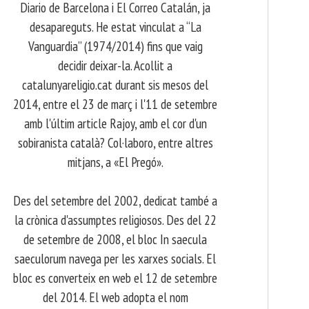
Diario de Barcelona i El Correo Catalán, ja
desapareguts. He estat vinculat a “La
Vanguardia” (1974/2014) fins que vaig
decidir deixar-la. Acollit a
catalunyareligio.cat durant sis mesos del
2014, entre el 23 de març i l'11 de setembre
amb l'últim article Rajoy, amb el cor d'un
sobiranista català? Col·laboro, entre altres
mitjans, a «El Pregó».
​ Des del setembre del 2002, dedicat també a
la crònica d'assumptes religiosos. Des del 22
de setembre de 2008, el bloc In saecula
saeculorum navega per les xarxes socials. El
bloc es converteix en web el 12 de setembre
del 2014. El web adopta el nom