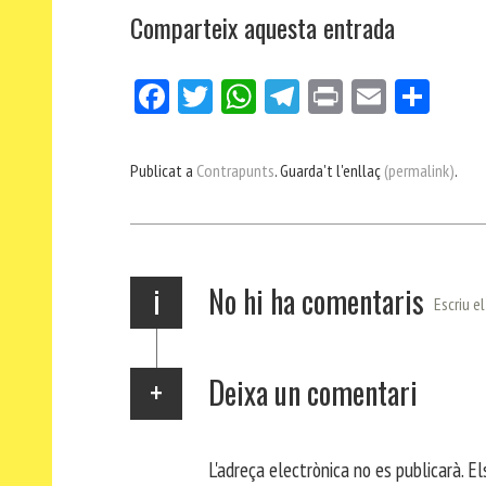
Comparteix aquesta entrada
Fa
Tw
W
Te
Pri
E
Co
ce
itt
ha
le
nt
m
m
bo
er
ts
gr
ail
pa
Publicat a
Contrapunts
. Guarda't l'enllaç
(permalink)
.
ok
Ap
a
rt
p
m
ei
x
i
No hi ha comentaris
Escriu e
Deixa un comentari
L'adreça electrònica no es publicarà.
El