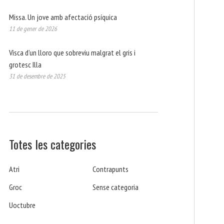
Missa. Un jove amb afectació psíquica
11 de gener de 2026
Visca d’un lloro que sobreviu malgrat el gris i
grotesc Illa
31 de desembre de 2025
Totes les categories
Atri
Contrapunts
Groc
Sense categoria
Uoctubre