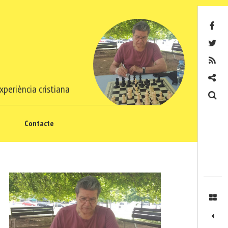
Facebook
Twitter
RSS
Contacte
xperiència cristiana
Cerca
Contacte