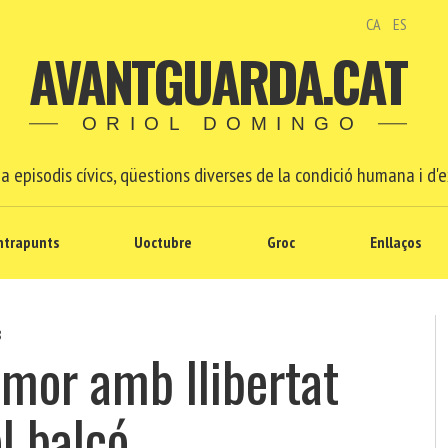
CA
ES
AVANTGUARDA.CAT
ORIOL DOMINGO
a episodis cívics, qüestions diverses de la condició humana i d'e
ntrapunts
Uoctubre
Groc
Enllaços
8
 mor amb llibertat
l balcó