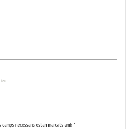
l teu
s camps necessaris estan marcats amb
*