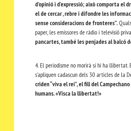
d’opinió i d’expressió; això comporta el d
el de cercar , rebre i difondre les informa
sense consideracions de fronteres”.
Qualse
paper, les emissores de ràdio i televisió priva
pancartes, també les penjades al balcó de
4. El periodisme no morirà si hi ha llibertat.
s’apliquen cadascun dels 30 articles de la 
criden “viva el rei”, el fill del Campecha
humans. «Visca la llibertat!»