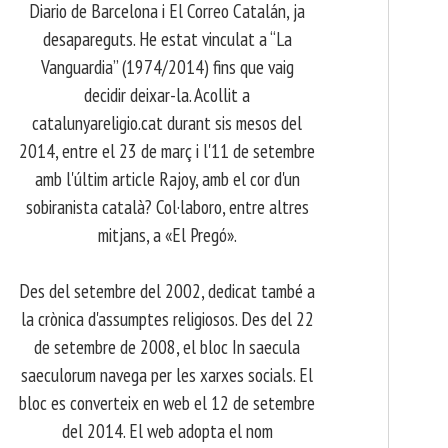
Diario de Barcelona i El Correo Catalán, ja
desapareguts. He estat vinculat a “La
Vanguardia” (1974/2014) fins que vaig
decidir deixar-la. Acollit a
catalunyareligio.cat durant sis mesos del
2014, entre el 23 de març i l'11 de setembre
amb l'últim article Rajoy, amb el cor d'un
sobiranista català? Col·laboro, entre altres
mitjans, a «El Pregó».
​ Des del setembre del 2002, dedicat també a
la crònica d'assumptes religiosos. Des del 22
de setembre de 2008, el bloc In saecula
saeculorum navega per les xarxes socials. El
bloc es converteix en web el 12 de setembre
del 2014. El web adopta el nom