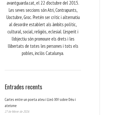
avantguarda.cat, el 22 d'octubre del 2015.
Les seves seccions són Atri, Contrapunts,
Uoctubre, Groc. Pretén ser crític i alternatiu
al desordre establert als àmbits polític,
cultural, social, religiós, eclesial. L'esperit i
l'objectiu són promoure els drets i les
llibertats de totes les persones i tots els
pobles, inclòs Catalunya.
Entrades recents
Cartes entre un poeta ateu i Lleó XIV sobre Déu i
ateísme
27 de febrer de 2026