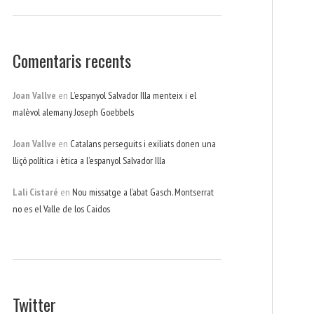
Comentaris recents
Joan Vallve
en
L’espanyol Salvador Illa menteix i el
malèvol alemany Joseph Goebbels
Joan Vallve
en
Catalans perseguits i exiliats donen una
lliçó política i ètica a l’espanyol Salvador Illa
Lali Cistaré
en
Nou missatge a l’abat Gasch. Montserrat
no es el Valle de los Caidos
Twitter