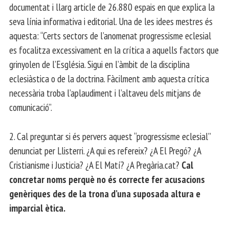
documentat i llarg article de 26.880 espais en que explica la
seva línia informativa i editorial. Una de les idees mestres és
aquesta: “Certs sectors de l’anomenat progressisme eclesial
es focalitza excessivament en la crítica a aquells factors que
grinyolen de l’Església. Sigui en l’àmbit de la disciplina
eclesiàstica o de la doctrina. Fàcilment amb aquesta crítica
necessària troba l’aplaudiment i l’altaveu dels mitjans de
comunicació”.
2. Cal preguntar si és pervers aquest “progressisme eclesial”
denunciat per Llisterri. ¿A qui es refereix? ¿A El Pregó? ¿A
Cristianisme i Justicia? ¿A El Matí? ¿A Pregària.cat?
Cal
concretar noms perquè no és correcte fer acusacions
genèriques des de la trona d’una suposada altura e
imparcial ètica.