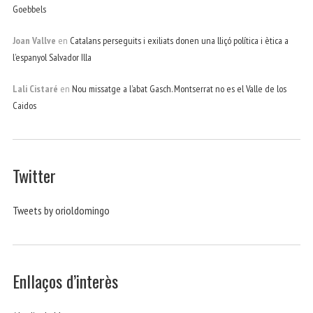
Goebbels
Joan Vallve
en
Catalans perseguits i exiliats donen una lliçó política i ètica a
l’espanyol Salvador Illa
Lali Cistaré
en
Nou missatge a l’abat Gasch. Montserrat no es el Valle de los
Caidos
Twitter
Tweets by orioldomingo
Enllaços d’interès