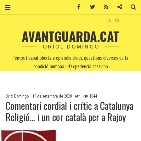
Facebook
Twitter
RSS
Contacte
Ce
CA
ES
AVANTGUARDA.CAT
ORIOL DOMINGO
Temps i espai oberts a episodis cívics, qüestions diverses de la
condició humana i d'experiència cristiana
Oriol Domingo
19 de setembre de 2020
Atri
1044
Comentari cordial i crític a Catalunya
Religió… i un cor català per a Rajoy