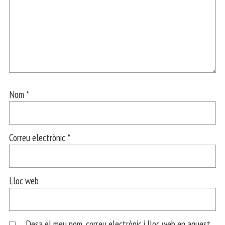
Nom
*
Correu electrònic
*
Lloc web
Desa el meu nom, correu electrònic i lloc web en aquest