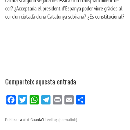
cor? ¿Acceptaria el president d’Espanya poder viure gràcies al
cor d’un ciutadà d’una Catalunya sobirana? ¿Es constitucional?
Comparteix aquesta entrada
Fa
Tw
W
Te
Pri
E
Co
ce
itt
ha
le
nt
m
m
bo
er
ts
gr
ail
pa
Publicat a
Atri
. Guarda't l'enllaç
(permalink)
.
ok
Ap
a
rt