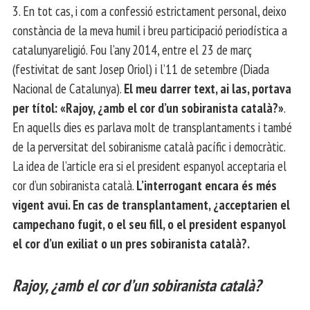
3. En tot cas, i com a confessió estrictament personal, deixo
constància de la meva humil i breu participació periodística a
catalunyareligió. Fou l’any 2014, entre el 23 de març
(festivitat de sant Josep Oriol) i l’11 de setembre (Diada
Nacional de Catalunya).
El meu darrer text, ai las, portava
per títol: «Rajoy, ¿amb el cor d’un sobiranista català?»
.
En aquells dies es parlava molt de transplantaments i també
de la perversitat del sobiranisme català pacífic i democràtic.
La idea de l’article era si el president espanyol acceptaria el
cor d’un sobiranista català.
L’interrogant encara és més
vigent avui. En cas de transplantament, ¿acceptarien el
campechano fugit, o el seu fill, o el president espanyol
el cor d’un exiliat o un pres sobiranista català?.
Rajoy, ¿amb el cor d’un sobiranista català?