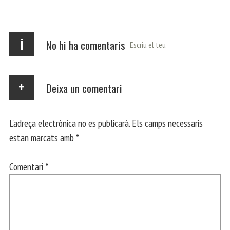
p
m
ei
x
i
No hi ha comentaris
Escriu el teu
Deixa un comentari
L'adreça electrònica no es publicarà.
Els camps necessaris
estan marcats amb
*
Comentari
*