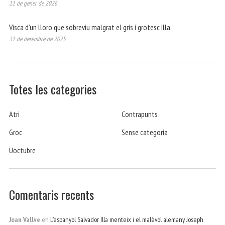
11 de gener de 2026
Visca d’un lloro que sobreviu malgrat el gris i grotesc Illa
31 de desembre de 2025
Totes les categories
Atri
Contrapunts
Groc
Sense categoria
Uoctubre
Comentaris recents
Joan Vallve
en
L’espanyol Salvador Illa menteix i el malèvol alemany Joseph