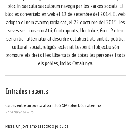
bloc In saecula saeculorum navega per les xarxes socials. El
bloc es converteix en web el 12 de setembre del 2014. El web
adopta el nom avantguarda.cat, el 22 d'octubre del 2015. Les
seves seccions són Atri, Contrapunts, Uoctubre, Groc. Pretén
ser crític i alternatiu al desordre establert als àmbits polític,
cultural, social, religiós, eclesial. L'esperit i l'objectiu són
promoure els drets i les llibertats de totes les persones i tots
els pobles, inclòs Catalunya.
Entrades recents
Cartes entre un poeta ateu i Lleó XIV sobre Déu i ateísme
27 de febrer de 2026
Missa. Un jove amb afectació psíquica