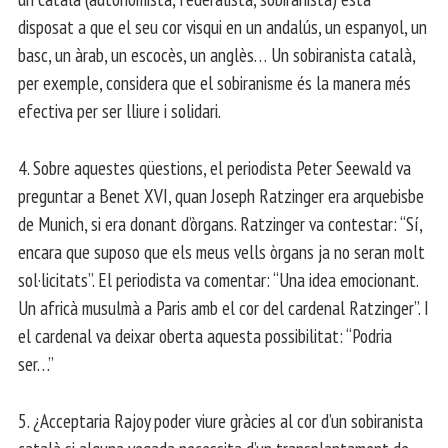
disposat a que el seu cor visqui en un andalús, un espanyol, un
basc, un àrab, un escocès, un anglès… Un sobiranista català,
per exemple, considera que el sobiranisme és la manera més
efectiva per ser lliure i solidari.
4. Sobre aquestes qüestions, el periodista Peter Seewald va
preguntar a Benet XVI, quan Joseph Ratzinger era arquebisbe
de Munich, si era donant d’òrgans. Ratzinger va contestar: “Sí,
encara que suposo que els meus vells òrgans ja no seran molt
sol·licitats”. El periodista va comentar: “Una idea emocionant.
Un africà musulmà a Paris amb el cor del cardenal Ratzinger”. I
el cardenal va deixar oberta aquesta possibilitat: “Podria
ser…”
5. ¿Acceptaria Rajoy poder viure gràcies al cor d’un sobiranista
català si alguna vegada necessita d’un transplantament de