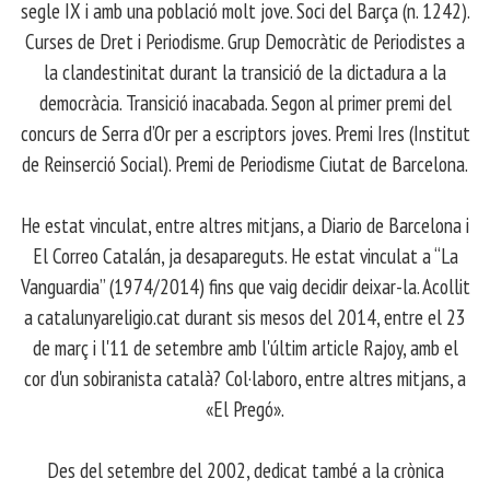
segle IX i amb una població molt jove. Soci del Barça (n. 1242).
Curses de Dret i Periodisme. Grup Democràtic de Periodistes a
la clandestinitat durant la transició de la dictadura a la
democràcia. Transició inacabada. Segon al primer premi del
concurs de Serra d’Or per a escriptors joves. Premi Ires (Institut
de Reinserció Social). Premi de Periodisme Ciutat de Barcelona.
​ He estat vinculat, entre altres mitjans, a Diario de Barcelona i
El Correo Catalán, ja desapareguts. He estat vinculat a “La
Vanguardia” (1974/2014) fins que vaig decidir deixar-la. Acollit
a catalunyareligio.cat durant sis mesos del 2014, entre el 23
de març i l'11 de setembre amb l'últim article Rajoy, amb el
cor d'un sobiranista català? Col·laboro, entre altres mitjans, a
«El Pregó».
​ Des del setembre del 2002, dedicat també a la crònica