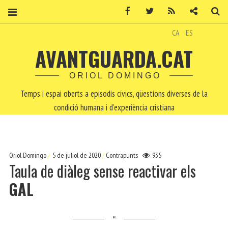
Facebook
Twitter
RSS
Contacte
Ce
CA
ES
AVANTGUARDA.CAT
ORIOL DOMINGO
Temps i espai oberts a episodis cívics, qüestions diverses de la
condició humana i d'experiència cristiana
Oriol Domingo
5 de juliol de 2020
Contrapunts
935
Taula de diàleg sense reactivar els
GAL