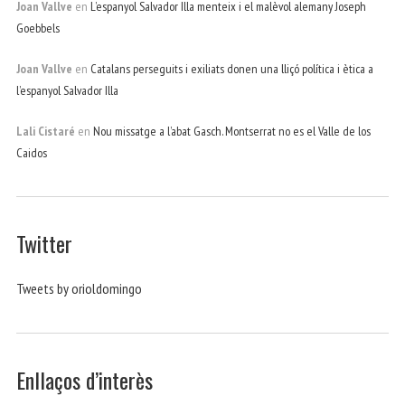
Joan Vallve
en
L’espanyol Salvador Illa menteix i el malèvol alemany Joseph
Goebbels
Joan Vallve
en
Catalans perseguits i exiliats donen una lliçó política i ètica a
l’espanyol Salvador Illa
Lali Cistaré
en
Nou missatge a l’abat Gasch. Montserrat no es el Valle de los
Caidos
Twitter
Tweets by orioldomingo
Enllaços d’interès