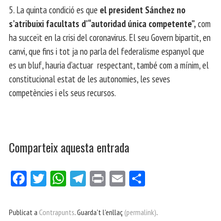
5. La quinta condició es que
el president Sánchez no
s’atribuixi facultats d’“autoridad única competente”,
com
ha succeït en la crisi del coronavirus. El seu Govern bipartit, en
canvi, que fins i tot ja no parla del federalisme espanyol que
es un bluf, hauria d’actuar respectant, també com a mínim, el
constitucional estat de les autonomies, les seves
competències i els seus recursos.
Comparteix aquesta entrada
Fa
Tw
W
Te
Pri
E
Co
ce
itt
ha
le
nt
m
m
bo
er
ts
gr
ail
pa
Publicat a
Contrapunts
. Guarda't l'enllaç
(permalink)
.