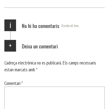
ok
Ap
a
rt
p
m
ei
x
i
No hi ha comentaris
Escriu el teu
Deixa un comentari
L'adreça electrònica no es publicarà.
Els camps necessaris
estan marcats amb
*
Comentari
*