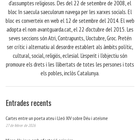
d'assumptes religiosos. Des del 22 de setembre de 2008, el
bloc In saecula saeculorum navega per les xarxes socials. El
bloc es converteix en web el 12 de setembre del 2014. El web
adopta el nom avantguarda.cat, el 22 d'octubre del 2015. Les
seves seccions són Atri, Contrapunts, Uoctubre, Groc. Pretén
ser crític i alternatiu al desordre establert als àmbits polític,
cultural, social, religiós, eclesial. L'esperit i l'objectiu són
promoure els drets i les llibertats de totes les persones i tots
els pobles, inclòs Catalunya.
Entrades recents
Cartes entre un poeta ateu i Lleó XIV sobre Déu i ateísme
27 de febrer de 2026