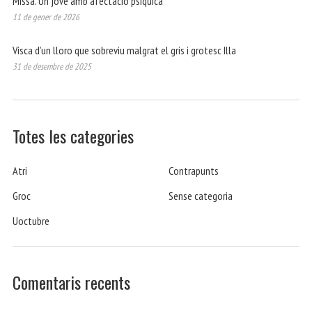
Missa. Un jove amb afectació psíquica
11 de gener de 2026
Visca d’un lloro que sobreviu malgrat el gris i grotesc Illa
31 de desembre de 2025
Totes les categories
Atri
Contrapunts
Groc
Sense categoria
Uoctubre
Comentaris recents