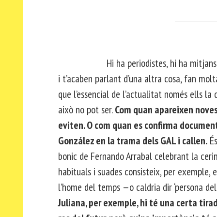
Hi ha periodistes, hi ha mitjans, que q
i t’acaben parlant d’una altra cosa, fan mol
que l’essencial de l’actualitat només ells la
això no pot ser.
Com quan apareixen noves e
eviten. O com quan es confirma documenta
González en la trama dels GAL i callen.
És
bonic de Fernando Arrabal celebrant la cerim
habituals i suades consisteix, per exemple, e
l’home del temps —o caldria dir ‘persona del
Juliana, per exemple, hi té una certa tira