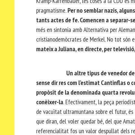
Kramp-Karrenbauer, les coses a la CDU es 
pragmatisme.
Per no semblar nazis, algu
tants actes de fe. Comencen a separar-se 
més en sintonia amb Alternativa per Aleman
cristianodemòcrates de Merkel. No tot són el
mateix a Juliana, en directe, per televisió
Un altre tipus de venedor de 
sense dir res com l’estimat Cantinflas o 
propòsit de la denominada quarta revoluci
conèixer-la
. Efectivament, la peça periodís
de vacuïtat ultramuntana sobre el futur, és 
que diran, del voler quedar bé, del que Amat
referencialitat fos un valor despullat dels r