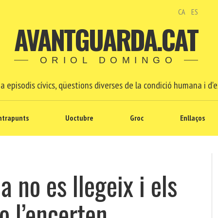
CA
ES
AVANTGUARDA.CAT
ORIOL DOMINGO
a episodis cívics, qüestions diverses de la condició humana i d'e
ntrapunts
Uoctubre
Groc
Enllaços
a no es llegeix i els
o l’encerten