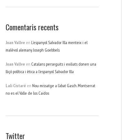
Comentaris recents
Joan Vallve
en
L’espanyol Salvador Illa menteix i el
malèvol alemany Joseph Goebbels
Joan Vallve
en
Catalans perseguits i exiliats donen una
lliçó política i ètica a l’espanyol Salvador Illa
Lali Cistaré
en
Nou missatge a l’abat Gasch. Montserrat
no es el Valle de los Caidos
Twitter