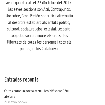
avantguarda.cat, el 22 d'octubre del 2015.
Les seves seccions són Atri, Contrapunts,
Uoctubre, Groc. Pretén ser crític i alternatiu
al desordre establert als àmbits polític,
cultural, social, religiós, eclesial. L'esperit i
l'objectiu són promoure els drets i les
llibertats de totes les persones i tots els
pobles, inclòs Catalunya.
Entrades recents
Cartes entre un poeta ateu i Lleó XIV sobre Déu i
ateísme
27 de febrer de 2026