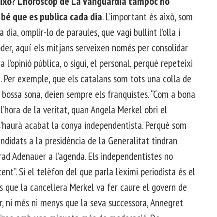
 això? L’horòscop de La Vanguardia tampoc no
 bé que es publica cada dia
. L’important és això, som
a dia, omplir-lo de paraules, que vagi bullint l’olla i
oder, aquí els mitjans serveixen només per consolidar
a l’opinió pública, o sigui, el personal, perquè repeteixi
re. Per exemple, que els catalans som tots una colla de
la bossa sona, deien sempre els franquistes. “Com a bona
a l’hora de la veritat, quan Angela Merkel obri el
’haurà acabat la conya independentista. Perquè som
andidats a la presidència de la Generalitat tindran
nrad Adenauer a l’agenda. Els independentistes no
nt”. Si el telèfon del que parla l’eximi periodista és el
s que la cancellera Merkel va fer caure el govern de
, ni més ni menys que la seva successora, Annegret