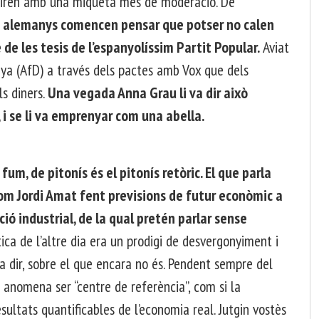
miren amb una miqueta més de moderació. De
ns alemanys comencen pensar que potser no calen
de les tesis de l’espanyolíssim Partit Popular.
Aviat
ya (AfD) a través dels pactes amb Vox que dels
s diners.
Una vegada Anna Grau li va dir això
, i se li va emprenyar com una abella.
fum, de pitonís és el pitonís retòric. El que parla
com Jordi Amat fent previsions de futur econòmic a
ó industrial, de la qual pretén parlar sense
tica de l’altre dia era un prodigi de desvergonyiment i
a dir, sobre el que encara no és. Pendent sempre del
 anomena ser “centre de referència”, com si la
esultats quantificables de l’economia real. Jutgin vostès