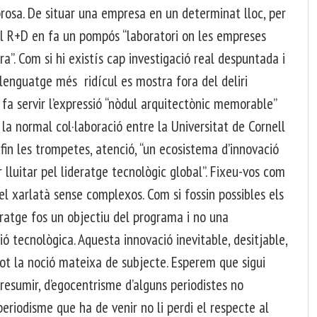
prosa. De situar una empresa en un determinat lloc, per
del R+D en fa un pompós “laboratori on les empreses
ra”. Com si hi existís cap investigació real despuntada i
lenguatge més ridícul es mostra fora del deliri
 fa servir l’expressió “nòdul arquitectònic memorable”
e la normal col·laboració entre la Universitat de Cornell
ufin les trompetes, atenció, “un ecosistema d’innovació
 lluitar pel lideratge tecnològic global”. Fixeu-vos com
el xarlatà sense complexos. Com si fossin possibles els
eratge fos un objectiu del programa i no una
ó tecnològica. Aquesta innovació inevitable, desitjable,
 tot la noció mateixa de subjecte. Esperem que sigui
presumir, d’egocentrisme d’alguns periodistes no
eriodisme que ha de venir no li perdi el respecte al