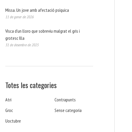
Missa. Un jove amb afectació psíquica
11 de gener de 2026
Visca d’un lloro que sobreviu malgrat el gris i
grotesc Illa
31 de desembre de 2025
Totes les categories
Atri
Contrapunts
Groc
Sense categoria
Uoctubre