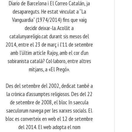
Diario de Barcelona i El Correo Catalán, ja
desapareguts. He estat vinculat a “La
Vanguardia” (1974/2014) fins que vaig
decidir deixar-la. Acollit a
catalunyareligio.cat durant sis mesos del
2014, entre el 23 de març i l'11 de setembre
amb l'últim article Rajoy, amb el cor d'un
sobiranista català? Col·laboro, entre altres
mitjans, a «El Pregó».
​ Des del setembre del 2002, dedicat també a
la crònica d'assumptes religiosos. Des del 22
de setembre de 2008, el bloc In saecula
saeculorum navega per les xarxes socials. El
bloc es converteix en web el 12 de setembre
del 2014. El web adopta el nom