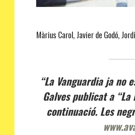
Màrius Carol, Javier de Godó, Jor
“La Vanguardia ja no es 
Galves publicat a “La 
continuació. Les negr
www.av