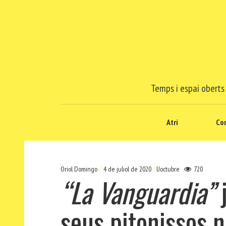
Temps i espai oberts 
Atri
Co
Oriol Domingo
4 de juliol de 2020
Uoctubre
720
“La Vanguardia”
j
seus pitonissos n