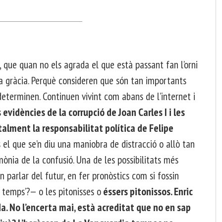
uan no els agrada el que està passant fan l’orni
ta gràcia. Perquè consideren que són tan importants
 determinen. Continuen vivint com abans de l’internet i
vidències de la corrupció de Joan Carles I i les
lment la responsabilitat política de Felipe
 el que se’n diu una maniobra de distracció o allò tan
ònia de la confusió. Una de les possibilitats més
n parlar del futur, en fer pronòstics com si fossin
 temps’?— o les pitonisses o
éssers pitonissos. Enric
da. No l’encerta mai, està acreditat que no en sap