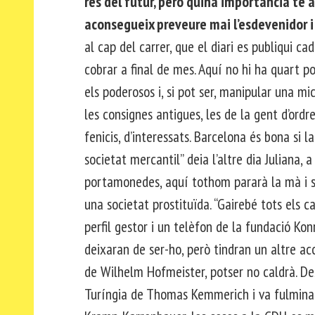
res del futur, però quina importància té
aconsegueix preveure mai l’esdevenidor i
al cap del carrer, que el diari es publiqui cad
cobrar a final de mes. Aquí no hi ha quart p
els poderosos i, si pot ser, manipular una mic
les consignes antigues, les de la gent d’ord
fenicis, d’interessats. Barcelona és bona si 
societat mercantil” deia l’altre dia Juliana, 
portamonedes, aquí tothom pararà la mà i s
una societat prostituïda. “Gairebé tots els c
perfil gestor i un telèfon de la fundació Ko
deixaran de ser-ho, però tindran un altre acce
de Wilhelm Hofmeister, potser no caldrà. De
Turíngia de Thomas Kemmerich i va fulminar