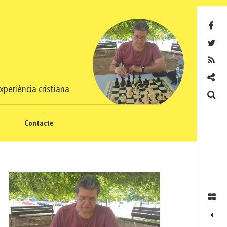
Facebook
Twitter
RSS
Contacte
xperiència cristiana
Cerca
Contacte