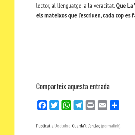
lector, al llenguatge, a la veracitat.
Que La V
els mateixos que l’escriuen, cada cop es
Comparteix aquesta entrada
Fa
Tw
W
Te
Pri
E
Co
ce
itt
ha
le
nt
m
m
bo
er
ts
gr
ail
pa
Publicat a
Uoctubre
. Guarda't l'enllaç
(permalink)
.
ok
Ap
a
rt