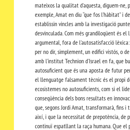
mateixos la qualitat d’aquesta, diguem-ne, 
exemple, Amat en diu “que fos l’hàbitat” i 
establissin vincles amb la investigació punte
desvinculada. Com més grandiloqüent és el l
argumental, fora de l’autosatisfacció lèxica:
per no dir, simplement, un edifici vistós, o d
amb l’institut Technion d’Israel en fa, que b
autosuficient que és una aposta de futur per
el llenguatge falsament tècnic és el propi d
ecosistemes no autosuficients, com si el lid
conseqüència dels bons resultats en innovaci
que, segons Jordi Amat, transformarà, fins i
així, i que la necessitat de prepotència, de 
continuï espatllant la raça humana. Que el p