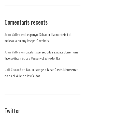
Comentaris recents
Joan Vallve
en
L’espanyol Salvador Illa menteix i el
malèvol alemany Joseph Goebbels
Joan Vallve
en
Catalans perseguits i exiliats donen una
lliçó política i ètica a l’espanyol Salvador Illa
Lali Cistaré
en
Nou missatge a l’abat Gasch. Montserrat
no es el Valle de los Caidos
Twitter