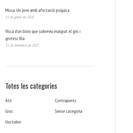
Missa. Un jove amb afectació psíquica
11 de gener de 2026
Visca d’un lloro que sobreviu malgrat el gris i
grotesc Illa
31 de desembre de 2025
Totes les categories
Atri
Contrapunts
Groc
Sense categoria
Uoctubre