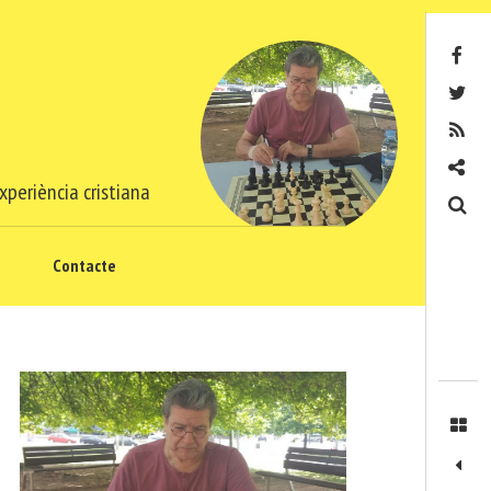
Facebook
Twitter
RSS
Contacte
xperiència cristiana
Cerca
Contacte