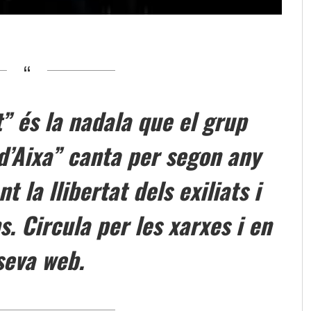
t” és la nadala que el grup
d’Aixa” canta per segon any
t la llibertat dels exiliats i
s. Circula per les xarxes i en
seva web.