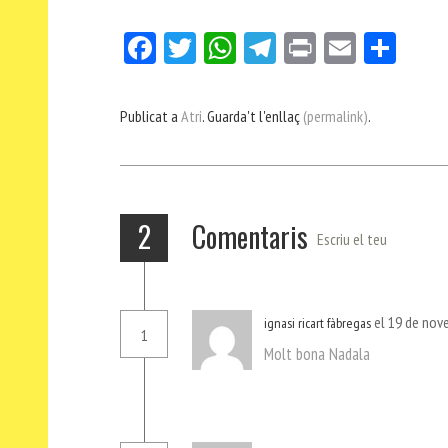
Fa
Tw
W
Te
Pri
E
Co
ce
itt
ha
le
nt
m
m
bo
er
ts
gr
ail
pa
Publicat a
Atri
. Guarda't l'enllaç
(permalink)
.
ok
Ap
a
rt
p
m
ei
x
2
Comentaris
Escriu el teu
el 19 de nov
ignasi ricart fàbregas
1
Molt bona Nadala