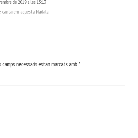
vembre de 2019 a les 15:13
e cantarem aquesta Nadala
s camps necessaris estan marcats amb
*