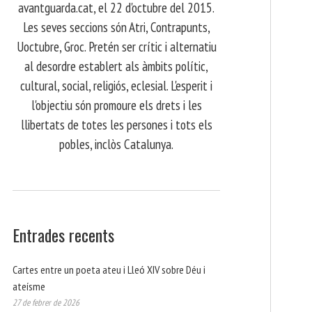
avantguarda.cat, el 22 d'octubre del 2015.
Les seves seccions són Atri, Contrapunts,
Uoctubre, Groc. Pretén ser crític i alternatiu
al desordre establert als àmbits polític,
cultural, social, religiós, eclesial. L'esperit i
l'objectiu són promoure els drets i les
llibertats de totes les persones i tots els
pobles, inclòs Catalunya.
Entrades recents
Cartes entre un poeta ateu i Lleó XIV sobre Déu i
ateísme
27 de febrer de 2026