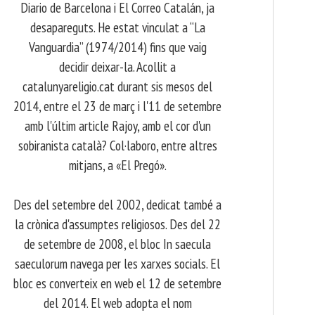
Diario de Barcelona i El Correo Catalán, ja
desapareguts. He estat vinculat a “La
Vanguardia” (1974/2014) fins que vaig
decidir deixar-la. Acollit a
catalunyareligio.cat durant sis mesos del
2014, entre el 23 de març i l'11 de setembre
amb l'últim article Rajoy, amb el cor d'un
sobiranista català? Col·laboro, entre altres
mitjans, a «El Pregó».
​ Des del setembre del 2002, dedicat també a
la crònica d'assumptes religiosos. Des del 22
de setembre de 2008, el bloc In saecula
saeculorum navega per les xarxes socials. El
bloc es converteix en web el 12 de setembre
del 2014. El web adopta el nom