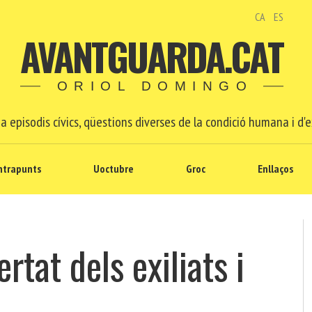
CA
ES
AVANTGUARDA.CAT
ORIOL DOMINGO
a episodis cívics, qüestions diverses de la condició humana i d'e
ntrapunts
Uoctubre
Groc
Enllaços
ertat dels exiliats i