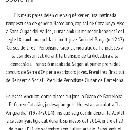
Els meus pares deien que vaig néixer en una matinada
tempestuosa de gener a Barcelona, capital de Catalunya. Visc
a Sant Cugat del Vallès, ciutat amb un monestir benedictí del
segle IX i amb una població molt jove. Soci del Barça (n. 1242).
Curses de Dret i Periodisme. Grup Democràtic de Periodistes a
la clandestinitat durant la transició de la dictadura a la
democràcia. Transició inacabada. Segon al primer premi del
concurs de Serra d’Or per a escriptors joves. Premi Ires (Institut
de Reinserció Social). Premi de Periodisme Ciutat de Barcelona.
​ He estat vinculat, entre altres mitjans, a Diario de Barcelona i
El Correo Catalán, ja desapareguts. He estat vinculat a “La
Vanguardia” (1974/2014) fins que vaig decidir deixar-la. Acollit
a catalunyareligio.cat durant sis mesos del 2014, entre el 23
de març i l'11 de setembre amb l'últim article Rajoy, amb el