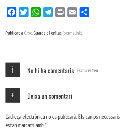
Fa
Tw
W
Te
Pri
E
Co
ce
itt
ha
le
nt
m
m
bo
er
ts
gr
ail
pa
Publicat a
Groc
. Guarda't l'enllaç
(permalink)
.
ok
Ap
a
rt
p
m
ei
x
i
No hi ha comentaris
Escriu el teu
Deixa un comentari
L'adreça electrònica no es publicarà.
Els camps necessaris
estan marcats amb
*