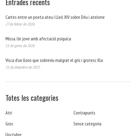
Entrades recents
Cartes entre un poeta ateu i Lleó XIV sobre Déu i ateísme
27 de febrer de 2026
Missa. Un jove amb afectació psíquica
11 de gener de 2026
Visca d’un lloro que sobreviu malgrat el gris i grotesc Illa
31 de desembre de 2025
Totes les categories
Atri
Contrapunts
Groc
Sense categoria
Uoctubre