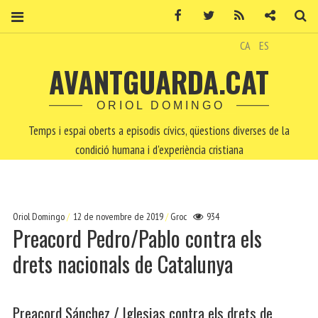
Facebook
Twitter
RSS
Contacte
Ce
CA
ES
AVANTGUARDA.CAT
ORIOL DOMINGO
Temps i espai oberts a episodis cívics, qüestions diverses de la
condició humana i d'experiència cristiana
Oriol Domingo
12 de novembre de 2019
Groc
934
Preacord Pedro/Pablo contra els
drets nacionals de Catalunya
Preacord Sánchez / Iglesias contra els drets de