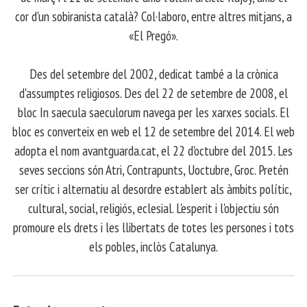
cor d'un sobiranista català? Col·laboro, entre altres mitjans, a
«El Pregó».
​ Des del setembre del 2002, dedicat també a la crònica
d'assumptes religiosos. Des del 22 de setembre de 2008, el
bloc In saecula saeculorum navega per les xarxes socials. El
bloc es converteix en web el 12 de setembre del 2014. El web
adopta el nom avantguarda.cat, el 22 d'octubre del 2015. Les
seves seccions són Atri, Contrapunts, Uoctubre, Groc. Pretén
ser crític i alternatiu al desordre establert als àmbits polític,
cultural, social, religiós, eclesial. L'esperit i l'objectiu són
promoure els drets i les llibertats de totes les persones i tots
els pobles, inclòs Catalunya.