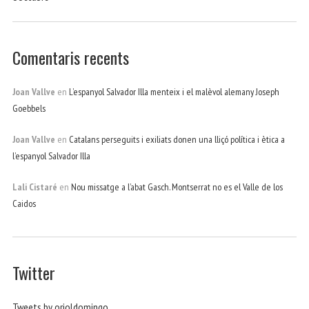
Comentaris recents
Joan Vallve
en
L’espanyol Salvador Illa menteix i el malèvol alemany Joseph
Goebbels
Joan Vallve
en
Catalans perseguits i exiliats donen una lliçó política i ètica a
l’espanyol Salvador Illa
Lali Cistaré
en
Nou missatge a l’abat Gasch. Montserrat no es el Valle de los
Caidos
Twitter
Tweets by orioldomingo