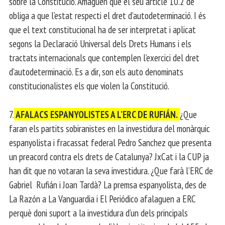
sobre la Constitució. Amaguen que el seu article 10.2 de
obliga a que l’estat respecti el dret d’autodeterminació. I és
que el text constitucional ha de ser interpretat i aplicat
segons la Declaració Universal dels Drets Humans i els
tractats internacionals que contemplen l’exercici del dret
d’autodeterminació. Es a dir, son els auto denominats
constitucionalistes els que violen la Constitució.
7.
AFALACS ESPANYOLISTES A L’ERC DE RUFIÁN.
¿Que
faran els partits sobiranistes en la investidura del monàrquic
espanyolista i fracassat federal Pedro Sanchez que presenta
un preacord contra els drets de Catalunya? JxCat i la CUP ja
han dit que no votaran la seva investidura. ¿Que farà l’ERC de
Gabriel Rufián i Joan Tardà? La premsa espanyolista, des de
La Razón a La Vanguardia i El Periódico afalaguen a ERC
perquè doni suport a la investidura d’un dels principals