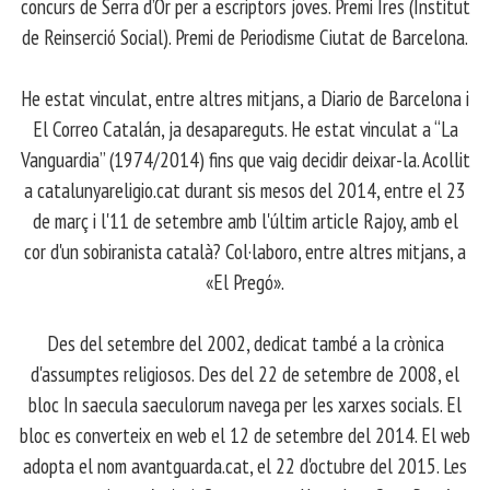
concurs de Serra d’Or per a escriptors joves. Premi Ires (Institut
de Reinserció Social). Premi de Periodisme Ciutat de Barcelona.
​ He estat vinculat, entre altres mitjans, a Diario de Barcelona i
El Correo Catalán, ja desapareguts. He estat vinculat a “La
Vanguardia” (1974/2014) fins que vaig decidir deixar-la. Acollit
a catalunyareligio.cat durant sis mesos del 2014, entre el 23
de març i l'11 de setembre amb l'últim article Rajoy, amb el
cor d'un sobiranista català? Col·laboro, entre altres mitjans, a
«El Pregó».
​ Des del setembre del 2002, dedicat també a la crònica
d'assumptes religiosos. Des del 22 de setembre de 2008, el
bloc In saecula saeculorum navega per les xarxes socials. El
bloc es converteix en web el 12 de setembre del 2014. El web
adopta el nom avantguarda.cat, el 22 d'octubre del 2015. Les