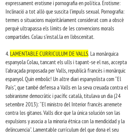
expressament erotisme i pornografia en política. Erotisme:
Inclinació a tot allò que suscita l’impuls sexual. Pornografia:
termes o situacions majoritàriament considerat com a obscè
perquè ultrapassa els límits de les convencions morals
compartides. Colau s’instal.la en l’obscenitat.
4.
LAMENTABLE CURRICULUM DE VALLS
. La monàrquica
espanyola Colau, tancant els ulls i tapant-se el nas, accepta
l’abraçada proposada per Valls, republicà francès i monàrquic
espanyol. Quin embolic! Un altre diari espanyolista com “El
País”, que també defensa a Valls en la seva creuada contra el
sobiranisme democràtic i pacífic català, titulava un dia (24
setembre 2013): “El ministro del Interior francès arremete
contra los gitanos. Valls dice que la única solución son las
expulsions y asocia a la minoria étnica con la mendicidad y la
delincuencia”. Lamentable currículum del que dona el seu