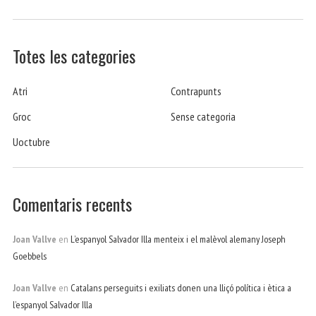
Totes les categories
Atri
Contrapunts
Groc
Sense categoria
Uoctubre
Comentaris recents
Joan Vallve
en
L’espanyol Salvador Illa menteix i el malèvol alemany Joseph
Goebbels
Joan Vallve
en
Catalans perseguits i exiliats donen una lliçó política i ètica a
l’espanyol Salvador Illa