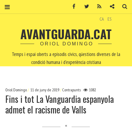
Facebook
Twitter
RSS
Contacte
Ce
CA
ES
AVANTGUARDA.CAT
ORIOL DOMINGO
Temps i espai oberts a episodis cívics, qüestions diverses de la
condició humana i d'experiència cristiana
Oriol Domingo
11 de juny de 2019
Contrapunts
1082
Fins i tot La Vanguardia espanyola
admet el racisme de Valls