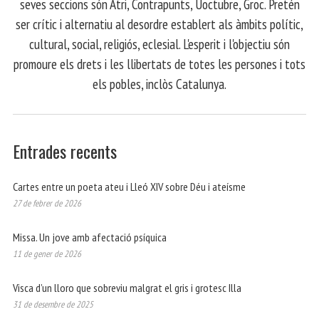
seves seccions són Atri, Contrapunts, Uoctubre, Groc. Pretén
ser crític i alternatiu al desordre establert als àmbits polític,
cultural, social, religiós, eclesial. L'esperit i l'objectiu són
promoure els drets i les llibertats de totes les persones i tots
els pobles, inclòs Catalunya.
Entrades recents
Cartes entre un poeta ateu i Lleó XIV sobre Déu i ateísme
27 de febrer de 2026
Missa. Un jove amb afectació psíquica
11 de gener de 2026
Visca d’un lloro que sobreviu malgrat el gris i grotesc Illa
31 de desembre de 2025