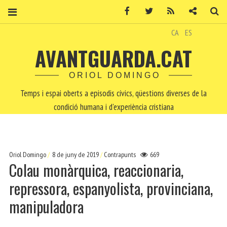
Facebook
Twitter
RSS
Contacte
Ce
CA
ES
AVANTGUARDA.CAT
ORIOL DOMINGO
Temps i espai oberts a episodis cívics, qüestions diverses de la
condició humana i d'experiència cristiana
Oriol Domingo
8 de juny de 2019
Contrapunts
669
Colau monàrquica, reaccionaria,
repressora, espanyolista, provinciana,
manipuladora