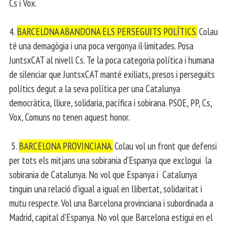
Cs i Vox.
4.
BARCELONA ABANDONA ELS PERSEGUITS POLÍTICS.
Colau
té una demagògia i una poca vergonya il·limitades. Posa
JuntsxCAT al nivell Cs. Te la poca categoria política i humana
de silenciar que JuntsxCAT manté exiliats, presos i perseguits
polítics degut a la seva política per una Catalunya
democràtica, lliure, solidaria, pacífica i sobirana. PSOE, PP, Cs,
Vox, Comuns no tenen aquest honor.
5.
BARCELONA PROVINCIANA.
Colau vol un front que defensi
per tots els mitjans una sobirania d’Espanya que exclogui la
sobirania de Catalunya. No vol que Espanya i Catalunya
tinguin una relació d’igual a igual en llibertat, solidaritat i
mutu respecte. Vol una Barcelona provinciana i subordinada a
Madrid, capital d’Espanya. No vol que Barcelona estigui en el