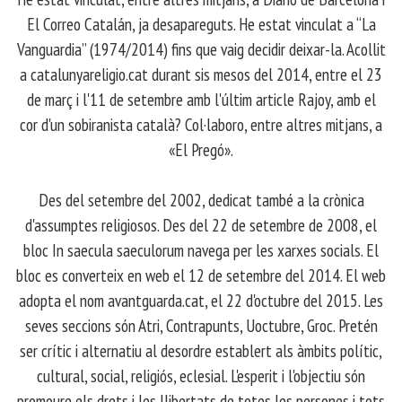
El Correo Catalán, ja desapareguts. He estat vinculat a “La
Vanguardia” (1974/2014) fins que vaig decidir deixar-la. Acollit
a catalunyareligio.cat durant sis mesos del 2014, entre el 23
de març i l'11 de setembre amb l'últim article Rajoy, amb el
cor d'un sobiranista català? Col·laboro, entre altres mitjans, a
«El Pregó».
​ Des del setembre del 2002, dedicat també a la crònica
d'assumptes religiosos. Des del 22 de setembre de 2008, el
bloc In saecula saeculorum navega per les xarxes socials. El
bloc es converteix en web el 12 de setembre del 2014. El web
adopta el nom avantguarda.cat, el 22 d'octubre del 2015. Les
seves seccions són Atri, Contrapunts, Uoctubre, Groc. Pretén
ser crític i alternatiu al desordre establert als àmbits polític,
cultural, social, religiós, eclesial. L'esperit i l'objectiu són
promoure els drets i les llibertats de totes les persones i tots