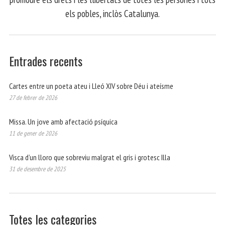
els pobles, inclòs Catalunya.
Entrades recents
Cartes entre un poeta ateu i Lleó XIV sobre Déu i ateísme
27 de febrer de 2026
Missa. Un jove amb afectació psíquica
11 de gener de 2026
Visca d’un lloro que sobreviu malgrat el gris i grotesc Illa
31 de desembre de 2025
Totes les categories