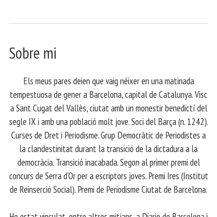
Sobre mi
Els meus pares deien que vaig néixer en una matinada
tempestuosa de gener a Barcelona, capital de Catalunya. Visc
a Sant Cugat del Vallès, ciutat amb un monestir benedictí del
segle IX i amb una població molt jove. Soci del Barça (n. 1242).
Curses de Dret i Periodisme. Grup Democràtic de Periodistes a
la clandestinitat durant la transició de la dictadura a la
democràcia. Transició inacabada. Segon al primer premi del
concurs de Serra d’Or per a escriptors joves. Premi Ires (Institut
de Reinserció Social). Premi de Periodisme Ciutat de Barcelona.
​ He estat vinculat, entre altres mitjans, a Diario de Barcelona i