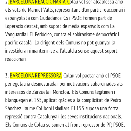
2.
BARCELONA REACCIONARIA. C
olau vol ser alcaldessa amb
els vots de Manuel Valls, representant d’un partit reaccionari i
espanyolista com Ciudadanos. Cs i PSOE formen part de
l’operació d’estat, amb suport de media espanyols com La
Vanguardia i El Periódico, contra el sobiranisme democràtic i
pacífic català. La dirigent dels Comuns no pot guanyar la
investidura ni mantenir-se a l’alcaldia sense aquest suport
reaccionari.
3.
BARCELONA REPRESSORA.
Colau vol pactar amb el PSOE
per egolatria desmesurada i per motivacions subordinades als
interessos de Zarzuela i Moncloa. Els Comuns legitimen i
blanquegen el 155, aplicat gràcies a la complicitat de Pedro
Sánchez, Jaume Collboni i similars. El 155 suposa una forta
repressió contra Catalunya i les seves institucions nacionals.
Els Comuns de Colau se sumen al front repressor de PP, PSOE,