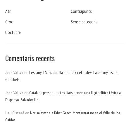
Atri
Contrapunts
Groc
Sense categoria
Uoctubre
Comentaris recents
Joan Vallve
en
L’espanyol Salvador Illa menteix i el malèvol alemany Joseph
Goebbels
Joan Vallve
en
Catalans perseguits i exiliats donen una lliçó política i ètica a
l’espanyol Salvador Illa
Lali Cistaré
en
Nou missatge a l’abat Gasch. Montserrat no es el Valle de los
Caidos