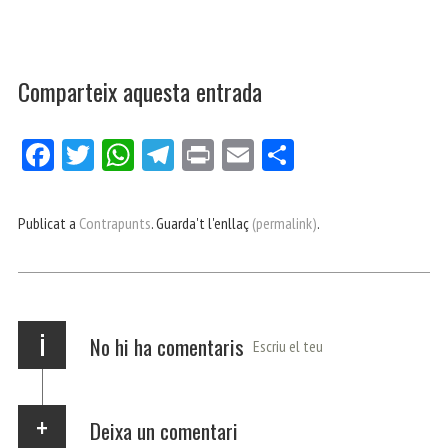
Comparteix aquesta entrada
Fa
Tw
W
Te
Pri
E
Co
ce
itt
ha
le
nt
m
m
bo
er
ts
gr
ail
pa
Publicat a
Contrapunts
. Guarda't l'enllaç
(permalink)
.
ok
Ap
a
rt
p
m
ei
x
i
No hi ha comentaris
Escriu el teu
Deixa un comentari