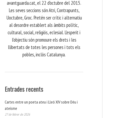
avantguarda.cat, el 22 d'octubre del 2015.
Les seves seccions són Atri, Contrapunts,
Uoctubre, Groc. Pretén ser crític i alternatiu
al desordre establert als àmbits polític,
cultural, social, religiós, eclesial. L'esperit i
l'objectiu són promoure els drets i les
llibertats de totes les persones i tots els
pobles, inclòs Catalunya.
Entrades recents
Cartes entre un poeta ateu i Lleó XIV sobre Déu i
ateísme
27 de febrer de 2026