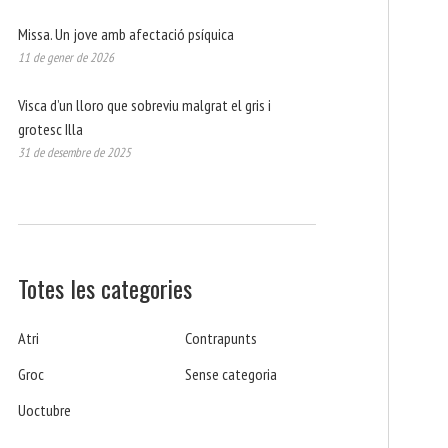
Missa. Un jove amb afectació psíquica
11 de gener de 2026
Visca d’un lloro que sobreviu malgrat el gris i
grotesc Illa
31 de desembre de 2025
Totes les categories
Atri
Contrapunts
Groc
Sense categoria
Uoctubre