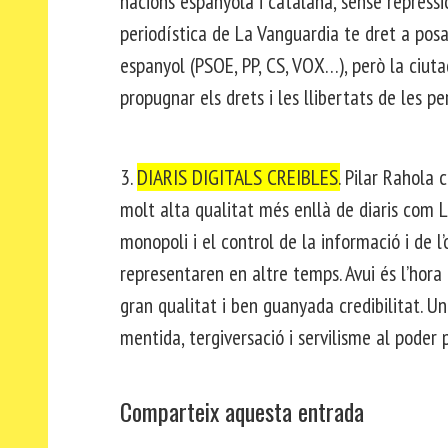
nacions espanyola i catalana, sense repressi
periodística de La Vanguardia te dret a posar
espanyol (PSOE, PP, CS, VOX…), però la ciuta
propugnar els drets i les llibertats de les pe
3.
DIARIS DIGITALS CREIBLES.
Pilar Rahola c
molt alta qualitat més enllà de diaris com L
monopoli i el control de la informació i de l’
representaren en altre temps. Avui és l’hora d
gran qualitat i ben guanyada credibilitat. Un
mentida, tergiversació i servilisme al poder
Comparteix aquesta entrada