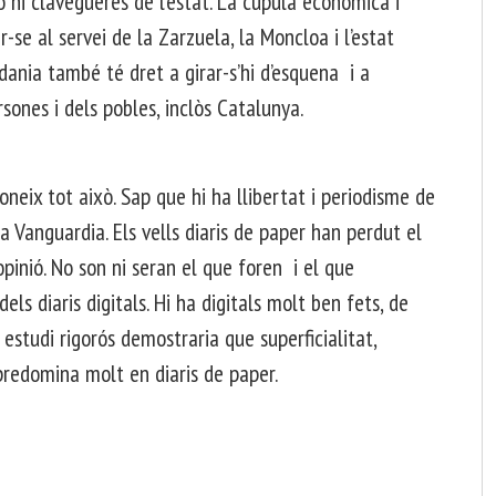
ó ni clavegueres de l’estat. La cúpula econòmica i
-se al servei de la Zarzuela, la Moncloa i l’estat
dania també té dret a girar-s’hi d’esquena i a
rsones i dels pobles, inclòs Catalunya.
oneix tot això. Sap que hi ha llibertat i periodisme de
a Vanguardia. Els vells diaris de paper han perdut el
opinió. No son ni seran el que foren i el que
els diaris digitals. Hi ha digitals molt ben fets, de
 estudi rigorós demostraria que superficialitat,
 predomina molt en diaris de paper.