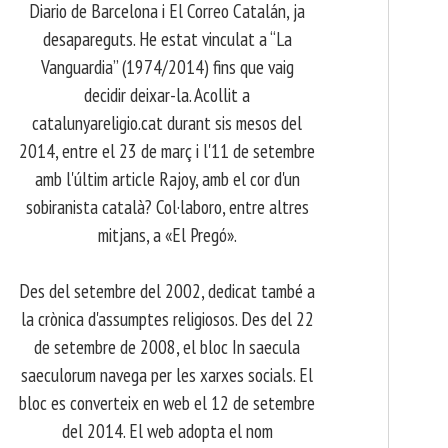
Diario de Barcelona i El Correo Catalán, ja
desapareguts. He estat vinculat a “La
Vanguardia” (1974/2014) fins que vaig
decidir deixar-la. Acollit a
catalunyareligio.cat durant sis mesos del
2014, entre el 23 de març i l'11 de setembre
amb l'últim article Rajoy, amb el cor d'un
sobiranista català? Col·laboro, entre altres
mitjans, a «El Pregó».
​ Des del setembre del 2002, dedicat també a
la crònica d'assumptes religiosos. Des del 22
de setembre de 2008, el bloc In saecula
saeculorum navega per les xarxes socials. El
bloc es converteix en web el 12 de setembre
del 2014. El web adopta el nom