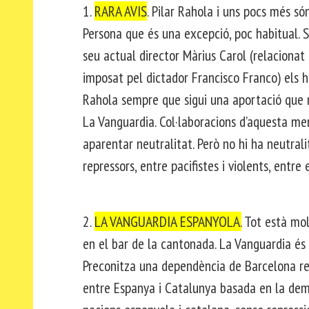
1.
RARA AVIS
. Pilar Rahola i uns pocs més só
Persona que és una excepció, poc habitual. S
seu actual director Màrius Carol (relacionat a
imposat pel dictador Francisco Franco) els 
Rahola sempre que sigui una aportació que no 
La Vanguardia. Col·laboracions d’aquesta men
aparentar neutralitat. Però no hi ha neutrali
repressors, entre pacifistes i violents, entre e
2.
LA VANGUARDIA ESPANYOLA.
Tot està molt
en el bar de la cantonada. La Vanguardia és 
Preconitza una dependència de Barcelona res
entre Espanya i Catalunya basada en la democr