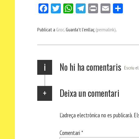
Fa
Tw
W
Te
Pri
E
Co
ce
itt
ha
le
nt
m
m
bo
er
ts
gr
ail
pa
Publicat a
Groc
. Guarda't l'enllaç
(permalink)
.
ok
Ap
a
rt
p
m
ei
x
i
No hi ha comentaris
Escriu e
Deixa un comentari
L'adreça electrònica no es publicarà.
El
Comentari
*