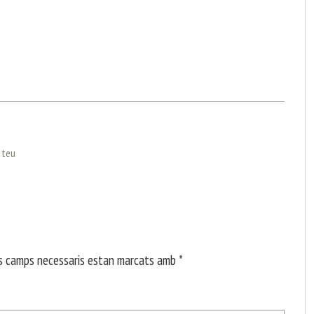
l teu
s camps necessaris estan marcats amb
*