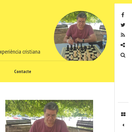
Facebook
Twitter
RSS
Contacte
xperiència cristiana
Cerca
Contacte