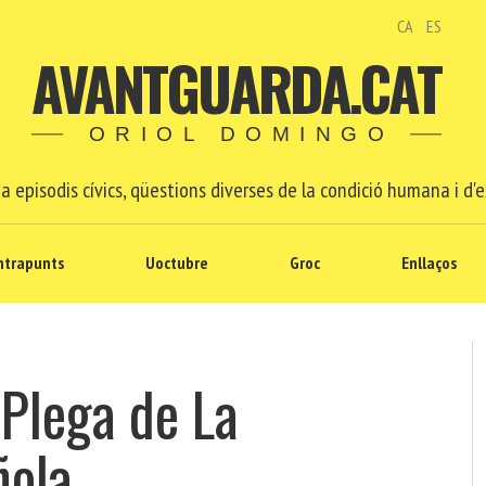
CA
ES
AVANTGUARDA.CAT
ORIOL DOMINGO
a episodis cívics, qüestions diverses de la condició humana i d'e
ntrapunts
Uoctubre
Groc
Enllaços
 Plega de La
ñola