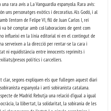
n una rara avis a La Vanguardia espanyola. Rara avis:
ón uns personatges exòtics i decoratius. Als Godó, i al
mb l’entorn de Felipe VI, fill de Juan Carlos I, rei
hi va bé comptar amb col·laboracions de gent com
influeixi en la línia editorial ni en el contingut de
a serveixen a la direcció per rentar-se la cara i
tat ni equidistància entre innocents reprimits i
xiliats/presos polítics i carcellers.
 clar, segons expliquen els que fullegen aquest diari
sobiranista espanyola i anti sobiranista catalana.
pecte de Madrid. Rebutja una relació d’igual a igual
àcia, la llibertat, la solidaritat, la sobirania de les