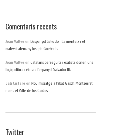
Comentaris recents
Joan Vallve
en
L’espanyol Salvador Illa menteix i el
malèvol alemany Joseph Goebbels
Joan Vallve
en
Catalans perseguits i exiliats donen una
lliçó política i ètica a l’espanyol Salvador Illa
Lali Cistaré
en
Nou missatge a l’abat Gasch. Montserrat
no es el Valle de los Caidos
Twitter