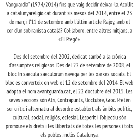
Vanguardia” (1974/2014) fins que vaig decidir deixar-la. Acollit
a catalunyareligio.cat durant sis mesos del 2014, entre el 23
de març i l'11 de setembre amb l'últim article Rajoy, amb el
cor d'un sobiranista català? Col·laboro, entre altres mitjans, a
«El Pregó».
​ Des del setembre del 2002, dedicat també a la crònica
d'assumptes religiosos. Des del 22 de setembre de 2008, el
bloc In saecula saeculorum navega per les xarxes socials. El
bloc es converteix en web el 12 de setembre del 2014. El web
adopta el nom avantguarda.cat, el 22 d'octubre del 2015. Les
seves seccions són Atri, Contrapunts, Uoctubre, Groc. Pretén
ser crític i alternatiu al desordre establert als àmbits polític,
cultural, social, religiós, eclesial. L'esperit i l'objectiu són
promoure els drets i les llibertats de totes les persones i tots
els pobles, inclòs Catalunya.