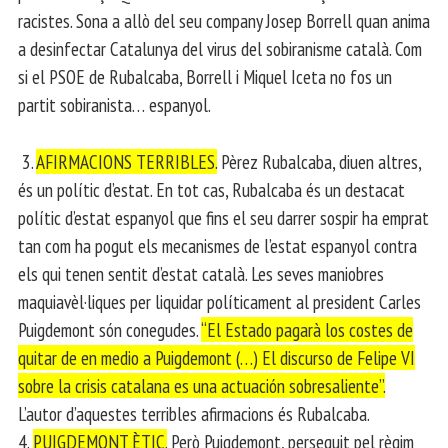
racistes. Sona a allò del seu company Josep Borrell quan anima
a desinfectar Catalunya del virus del sobiranisme català. Com
si el PSOE de Rubalcaba, Borrell i Miquel Iceta no fos un
partit sobiranista… espanyol.
3.
AFIRMACIONS TERRIBLES.
Pèrez Rubalcaba, diuen altres,
és un polític d’estat. En tot cas, Rubalcaba és un destacat
polític d’estat espanyol que fins el seu darrer sospir ha emprat
tan com ha pogut els mecanismes de l’estat espanyol contra
els qui tenen sentit d’estat català. Les seves maniobres
maquiavèl·liques per liquidar políticament al president Carles
Puigdemont són conegudes.
“El Estado pagarà los costes de
quitar de en medio a Puigdemont (…) El discurso de Felipe VI
sobre la crisis catalana es una actuación sobresaliente”.
L’autor d’aquestes terribles afirmacions és Rubalcaba.
4.
PUIGDEMONT ÈTIC.
Però Puigdemont, perseguit pel règim