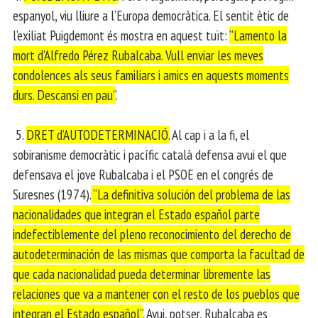
espanyol, viu lliure a l’Europa democràtica. El sentit ètic de
l’exiliat Puigdemont és mostra en aquest tuït:
“Lamento la
mort d’Alfredo Pérez Rubalcaba. Vull enviar les meves
condolences als seus familiars i amics en aquests moments
durs. Descansi en pau”
.
5.
DRET d’AUTODETERMINACIÓ.
Al cap i a la fi, el
sobiranisme democràtic i pacífic català defensa avui el que
defensava el jove Rubalcaba i el PSOE en el congrés de
Suresnes (1974).
“La definitiva solución del problema de las
nacionalidades que integran el Estado español parte
indefectiblemente del pleno reconocimiento del derecho de
autodeterminación de las mismas que comporta la facultad de
que cada nacionalidad pueda determinar libremente las
relaciones que va a mantener con el resto de los pueblos que
integran el Estado español”
. Avui, potser, Rubalcaba es