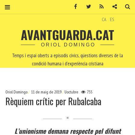
Facebook
Twitter
RSS
Contacte
Ce
CA
ES
AVANTGUARDA.CAT
ORIOL DOMINGO
Temps i espai oberts a episodis cívics, qüestions diverses de la
condició humana i d'experiència cristiana
Oriol Domingo
11 de maig de 2019
Uoctubre
755
Rèquiem crític per Rubalcaba
L’unionisme demana respecte pel difunt