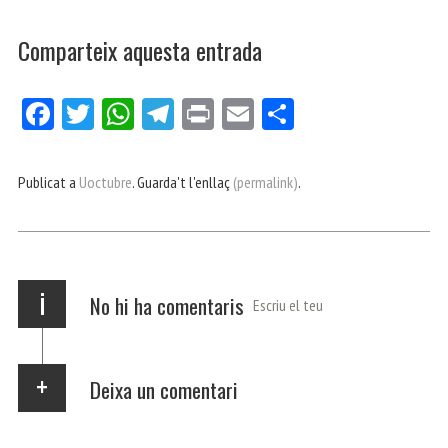
Comparteix aquesta entrada
Fa
Tw
W
Te
Pri
E
Co
ce
itt
ha
le
nt
m
m
bo
er
ts
gr
ail
pa
Publicat a
Uoctubre
. Guarda't l'enllaç
(permalink)
.
ok
Ap
a
rt
p
m
ei
x
i
No hi ha comentaris
Escriu el teu
Deixa un comentari