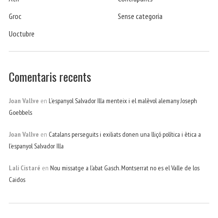
Groc
Sense categoria
Uoctubre
Comentaris recents
Joan Vallve
en
L’espanyol Salvador Illa menteix i el malèvol alemany Joseph
Goebbels
Joan Vallve
en
Catalans perseguits i exiliats donen una lliçó política i ètica a
l’espanyol Salvador Illa
Lali Cistaré
en
Nou missatge a l’abat Gasch. Montserrat no es el Valle de los
Caidos