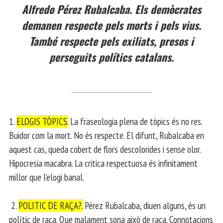
Alfredo Pérez Rubalcaba. Els demòcrates
demanen respecte pels morts i pels vius.
També respecte pels exiliats, presos i
perseguits polítics catalans.
1.
ELOGIS TÒPICS.
La fraseologia plena de tòpics és no res.
Buidor com la mort. No és respecte. El difunt, Rubalcaba en
aquest cas, queda cobert de flors descolorides i sense olor.
Hipocresia macabra. La critica respectuosa és infinitament
millor que l’elogi banal.
2.
POLITIC DE RAÇA?.
Pérez Rubalcaba, diuen alguns, és un
polític de raça. Que malament sona això de raça. Connotacions