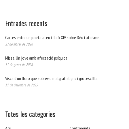
Entrades recents
Cartes entre un poeta ateu i Lleó XIV sobre Déu i ateísme
27 de febrer de 2026
Missa. Un jove amb afectació psíquica
11 de gener de 2026
Visca d’un lloro que sobreviu malgrat el gris i grotesc Illa
31 de desembre de 2025
Totes les categories
Atri
Contrapunts