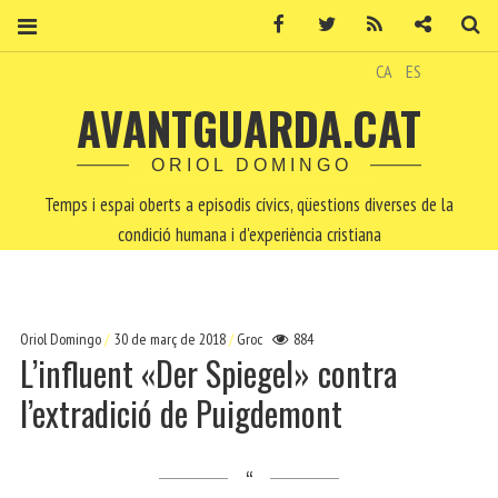
Facebook
Twitter
RSS
Contacte
Ce
CA
ES
AVANTGUARDA.CAT
ORIOL DOMINGO
Temps i espai oberts a episodis cívics, qüestions diverses de la
condició humana i d'experiència cristiana
Oriol Domingo
30 de març de 2018
Groc
884
L’influent «Der Spiegel» contra
l’extradició de Puigdemont