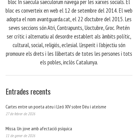
bloc In saecula saeculorum navega per les xarxes socials. El
bloc es converteix en web el 12 de setembre del 2014. El web
adopta el nom avantguarda.cat, el 22 d'octubre del 2015. Les
seves seccions són Atri, Contrapunts, Uoctubre, Groc. Pretén
ser crític i alternatiu al desordre establert als àmbits polític,
cultural, social, religiós, eclesial. L'esperit i l'objectiu són
promoure els drets i les llibertats de totes les persones i tots
els pobles, inclòs Catalunya.
Entrades recents
Cartes entre un poeta ateu i Lleó XIV sobre Déu i ateísme
27 de febrer de 2026
Missa. Un jove amb afectació psíquica
11 de gener de 2026