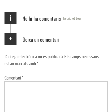
p
m
ei
x
i
No hi ha comentaris
Escriu el teu
Deixa un comentari
L'adreça electrònica no es publicarà.
Els camps necessaris
estan marcats amb
*
Comentari
*