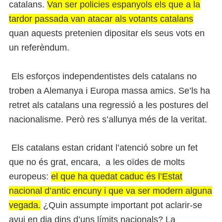
catalans.
Van ser policies espanyols els que a la
tardor passada van atacar als votants catalans
quan aquests pretenien dipositar els seus vots en
un referèndum.
Els esforços independentistes dels catalans no
troben a Alemanya i Europa massa amics. Se’ls ha
retret als catalans una regressió a les postures del
nacionalisme. Però res s’allunya més de la veritat.
Els catalans estan cridant l’atenció sobre un fet
que no és grat, encara, a les oïdes de molts
europeus:
el que ha quedat caduc és l’Estat
nacional d’antic encuny i que va ser modern alguna
vegada.
¿Quin assumpte important pot aclarir-se
avui en dia dins d’uns límits nacionals? La