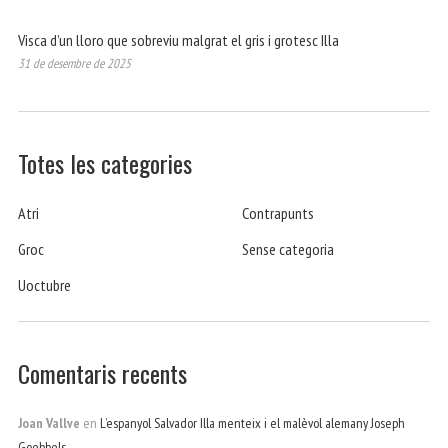
Visca d’un lloro que sobreviu malgrat el gris i grotesc Illa
31 de desembre de 2025
Totes les categories
Atri
Contrapunts
Groc
Sense categoria
Uoctubre
Comentaris recents
Joan Vallve
en
L’espanyol Salvador Illa menteix i el malèvol alemany Joseph
Goebbels