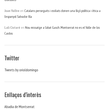
Joan Vallve
en
Catalans perseguits i exiliats donen una lliçó política i ètica a
l’espanyol Salvador Illa
Lali Cistaré
en
Nou missatge a l’abat Gasch. Montserrat no es el Valle de los
Caidos
Twitter
Tweets by orioldomingo
Enllaços d’interès
Abadia de Montserrat