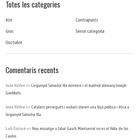
Totes les categories
Atri
Contrapunts
Groc
Sense categoria
Uoctubre
Comentaris recents
Joan Vallve
en
L’espanyol Salvador Illa menteix i el malèvol alemany Joseph
Goebbels
Joan Vallve
en
Catalans perseguits i exiliats donen una lliçó política i ètica a
l’espanyol Salvador Illa
Lali Cistaré
en
Nou missatge a l’abat Gasch. Montserrat no es el Valle de los
Caidos