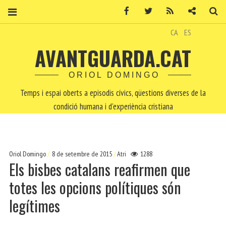
Facebook
Twitter
RSS
Contacte
Ce
CA
ES
AVANTGUARDA.CAT
ORIOL DOMINGO
Temps i espai oberts a episodis cívics, qüestions diverses de la
condició humana i d'experiència cristiana
Oriol Domingo
8 de setembre de 2015
Atri
1288
Els bisbes catalans reafirmen que
totes les opcions polítiques són
legítimes