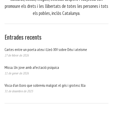
promoure els drets i les llibertats de totes les persones i tots
els pobles, inclòs Catalunya.
Entrades recents
Cartes entre un poeta ateu i Lleó XIV sobre Déu i ateísme
27 de febrer de 2026
Missa. Un jove amb afectació psíquica
11 de gener de 2026
Visca d’un lloro que sobreviu malgrat el gris i grotesc Illa
31 de desembre de 2025