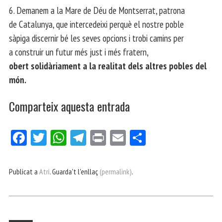
6. Demanem a la Mare de Déu de Montserrat, patrona
de Catalunya, que intercedeixi perquè el nostre poble
sàpiga discernir bé les seves opcions i trobi camins per
a construir un futur més just i més fratern,
obert solidàriament a la realitat dels altres pobles del
món.
Comparteix aquesta entrada
Fa
Tw
W
Te
Pri
E
Co
ce
itt
ha
le
nt
m
m
bo
er
ts
gr
ail
pa
Publicat a
Atri
. Guarda't l'enllaç
(permalink)
.
ok
Ap
a
rt
p
m
ei
x