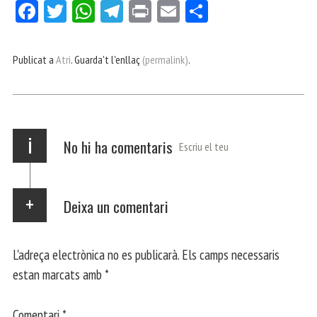
Fa
Tw
W
Te
Pri
E
Co
ce
itt
ha
le
nt
m
m
bo
er
ts
gr
ail
pa
Publicat a
Atri
. Guarda't l'enllaç
(permalink)
.
ok
Ap
a
rt
p
m
ei
x
i
No hi ha comentaris
Escriu el teu
Deixa un comentari
L'adreça electrònica no es publicarà.
Els camps necessaris
estan marcats amb
*
Comentari
*