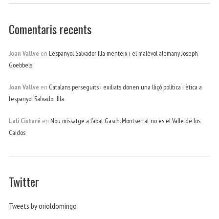
Comentaris recents
Joan Vallve
en
L’espanyol Salvador Illa menteix i el malèvol alemany Joseph
Goebbels
Joan Vallve
en
Catalans perseguits i exiliats donen una lliçó política i ètica a
l’espanyol Salvador Illa
Lali Cistaré
en
Nou missatge a l’abat Gasch. Montserrat no es el Valle de los
Caidos
Twitter
Tweets by orioldomingo