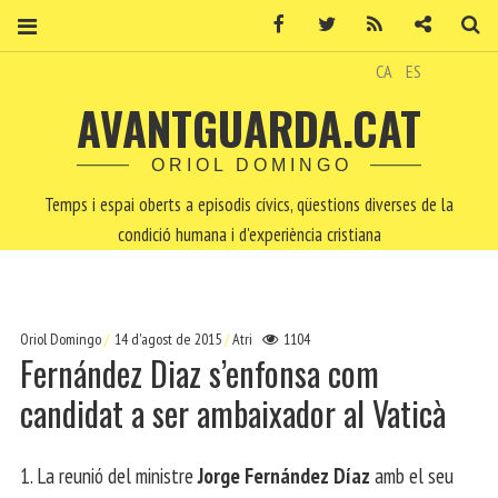
Facebook
Twitter
RSS
Contacte
Ce
CA
ES
AVANTGUARDA.CAT
ORIOL DOMINGO
Temps i espai oberts a episodis cívics, qüestions diverses de la
condició humana i d'experiència cristiana
Oriol Domingo
14 d'agost de 2015
Atri
1104
Fernández Diaz s’enfonsa com
candidat a ser ambaixador al Vaticà
1. La reunió del ministre
Jorge Fernández Díaz
amb el seu