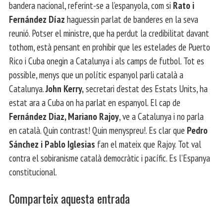
bandera nacional, referint-se a l’espanyola, com si
Rato i
Fernández Díaz
haguessin parlat de banderes en la seva
reunió. Potser el ministre, que ha perdut la credibilitat davant
tothom, està pensant en prohibir que les estelades de Puerto
Rico i Cuba onegin a Catalunya i als camps de futbol. Tot es
possible, menys que un polític espanyol parli català a
Catalunya.
John Kerry,
secretari d’estat des Estats Units, ha
estat ara a Cuba on ha parlat en espanyol. El cap de
Fernández Diaz, Mariano Rajoy
, ve a Catalunya i no parla
en català. Quin contrast! Quin menyspreu!. Es clar que
Pedro
Sánchez i Pablo Iglesias
fan el mateix que Rajoy. Tot val
contra el sobiranisme català democràtic i pacífic. Es l’Espanya
constitucional.
Comparteix aquesta entrada