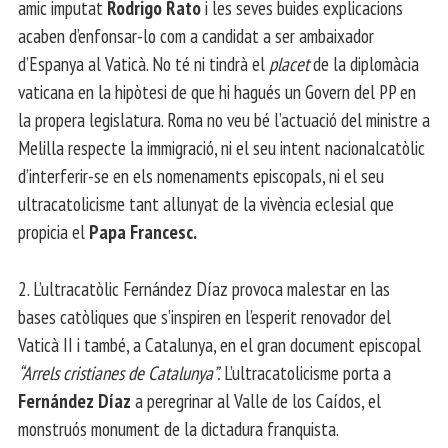
amic imputat
Rodrigo Rato
i les seves buides explicacions
acaben d’enfonsar-lo com a candidat a ser ambaixador
d’Espanya al Vaticà. No té ni tindrà el
placet
de la diplomàcia
vaticana en la hipòtesi de que hi hagués un Govern del PP en
la propera legislatura. Roma no veu bé l’actuació del ministre a
Melilla respecte la immigració, ni el seu intent nacionalcatòlic
d’interferir-se en els nomenaments episcopals, ni el seu
ultracatolicisme tant allunyat de la vivència eclesial que
propicia el
Papa Francesc.
2. L’ultracatòlic Fernández Díaz provoca malestar en las
bases catòliques que s’inspiren en l’esperit renovador del
Vaticà II i també, a Catalunya, en el gran document episcopal
“Arrels cristianes de Catalunya”.
L’ultracatolicisme porta a
Fernández Díaz
a peregrinar al Valle de los Caídos, el
monstruós monument de la dictadura franquista.