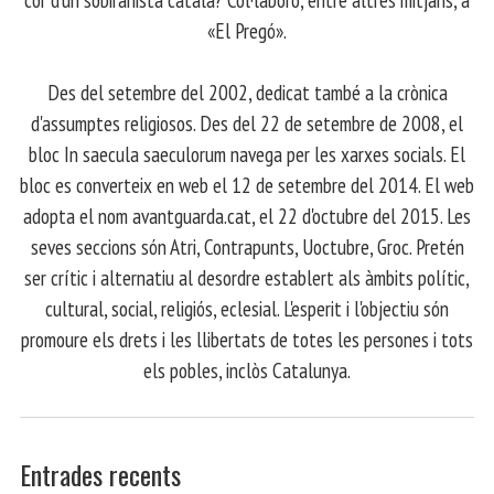
«El Pregó».
​ Des del setembre del 2002, dedicat també a la crònica
d'assumptes religiosos. Des del 22 de setembre de 2008, el
bloc In saecula saeculorum navega per les xarxes socials. El
bloc es converteix en web el 12 de setembre del 2014. El web
adopta el nom avantguarda.cat, el 22 d'octubre del 2015. Les
seves seccions són Atri, Contrapunts, Uoctubre, Groc. Pretén
ser crític i alternatiu al desordre establert als àmbits polític,
cultural, social, religiós, eclesial. L'esperit i l'objectiu són
promoure els drets i les llibertats de totes les persones i tots
els pobles, inclòs Catalunya.
Entrades recents