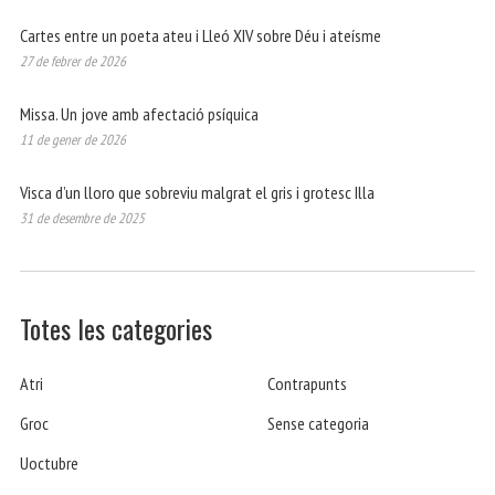
Cartes entre un poeta ateu i Lleó XIV sobre Déu i ateísme
27 de febrer de 2026
Missa. Un jove amb afectació psíquica
11 de gener de 2026
Visca d’un lloro que sobreviu malgrat el gris i grotesc Illa
31 de desembre de 2025
Totes les categories
Atri
Contrapunts
Groc
Sense categoria
Uoctubre