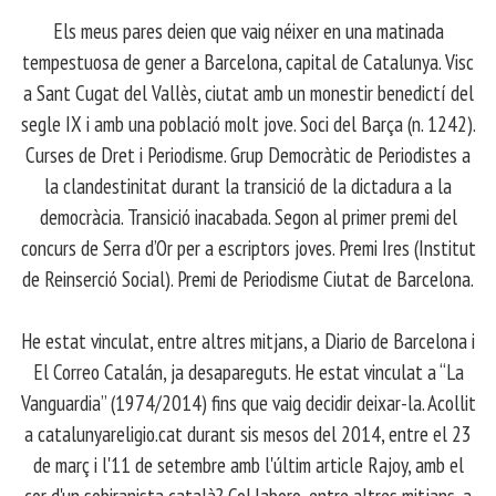
Els meus pares deien que vaig néixer en una matinada
tempestuosa de gener a Barcelona, capital de Catalunya. Visc
a Sant Cugat del Vallès, ciutat amb un monestir benedictí del
segle IX i amb una població molt jove. Soci del Barça (n. 1242).
Curses de Dret i Periodisme. Grup Democràtic de Periodistes a
la clandestinitat durant la transició de la dictadura a la
democràcia. Transició inacabada. Segon al primer premi del
concurs de Serra d’Or per a escriptors joves. Premi Ires (Institut
de Reinserció Social). Premi de Periodisme Ciutat de Barcelona.
​ He estat vinculat, entre altres mitjans, a Diario de Barcelona i
El Correo Catalán, ja desapareguts. He estat vinculat a “La
Vanguardia” (1974/2014) fins que vaig decidir deixar-la. Acollit
a catalunyareligio.cat durant sis mesos del 2014, entre el 23
de març i l'11 de setembre amb l'últim article Rajoy, amb el
cor d'un sobiranista català? Col·laboro, entre altres mitjans, a