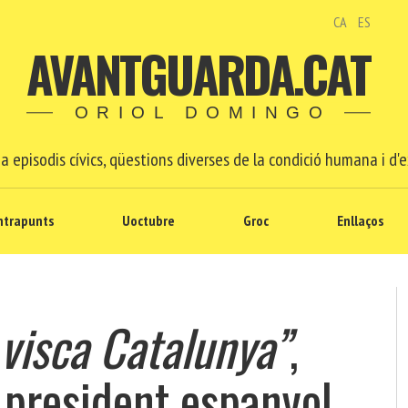
CA
ES
AVANTGUARDA.CAT
ORIOL DOMINGO
a episodis cívics, qüestions diverses de la condició humana i d'e
ntrapunts
Uoctubre
Groc
Enllaços
 visca Catalunya”
,
al president espanyol