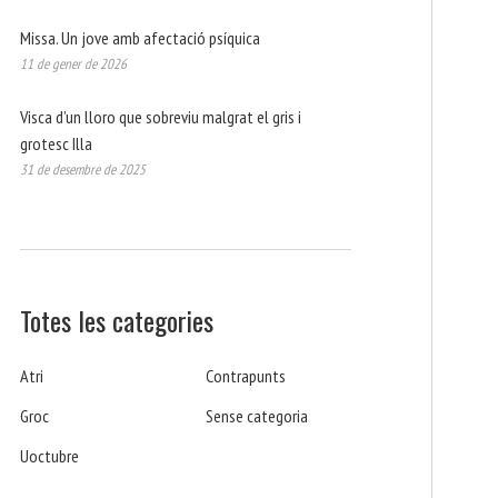
Missa. Un jove amb afectació psíquica
11 de gener de 2026
Visca d’un lloro que sobreviu malgrat el gris i
grotesc Illa
31 de desembre de 2025
Totes les categories
Atri
Contrapunts
Groc
Sense categoria
Uoctubre