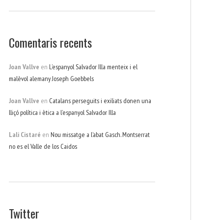
Comentaris recents
Joan Vallve
en
L’espanyol Salvador Illa menteix i el
malèvol alemany Joseph Goebbels
Joan Vallve
en
Catalans perseguits i exiliats donen una
lliçó política i ètica a l’espanyol Salvador Illa
Lali Cistaré
en
Nou missatge a l’abat Gasch. Montserrat
no es el Valle de los Caidos
Twitter