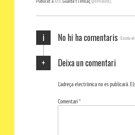
Publicat a
Atri
. Guarda't l'enllaç
(permalink)
.
ok
Ap
a
rt
p
m
ei
x
i
No hi ha comentaris
Escriu e
Deixa un comentari
L'adreça electrònica no es publicarà.
El
Comentari
*