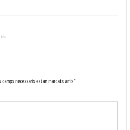
l teu
s camps necessaris estan marcats amb
*