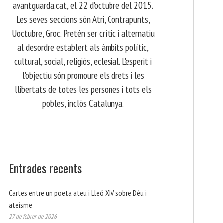
avantguarda.cat, el 22 d'octubre del 2015.
Les seves seccions són Atri, Contrapunts,
Uoctubre, Groc. Pretén ser crític i alternatiu
al desordre establert als àmbits polític,
cultural, social, religiós, eclesial. L'esperit i
l'objectiu són promoure els drets i les
llibertats de totes les persones i tots els
pobles, inclòs Catalunya.
Entrades recents
Cartes entre un poeta ateu i Lleó XIV sobre Déu i
ateísme
27 de febrer de 2026