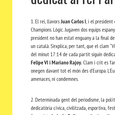
1. El rei, llavors
Juan Carlos I
, i el president
Champions. Lògic. Jugaven dos equips espanyols
president no han estat enguany a la final de 
un català. S’explica, per tant, que el clam “V
del minut 17:14 de cada partit siguin dedic
Felipe VI i Mariano Rajoy.
Clam i crit es fa
onegen davant tot el món des d’Europa. L’Euro
amenaces, ni condemnes.
2. Determinada gent del periodisme, la polí
dedicatòria cívica, civilitzada, esportiva, fe