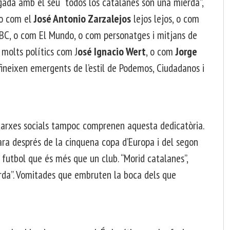
gada amb el seu “todos los catalanes son una mierda”,
 o com el
José Antonio Zarzalejos
lejos lejos, o com
ABC, o com El Mundo, o com personatges i mitjans de
molts polítics com J
osé Ignacio Wert
, o com
Jorge
fineixen emergents de l’estil de Podemos, Ciudadanos i
 xarxes socials tampoc comprenen aquesta dedicatòria.
ra després de la cinquena copa d’Europa i del segon
e futbol que és més que un club. “Morid catalanes”,
erda”. Vomitades que embruten la boca dels que