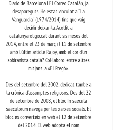
Diario de Barcelona i El Correo Catalán, ja
desapareguts. He estat vinculat a “La
Vanguardia” (1974/2014) fins que vaig
decidir deixar-la. Acollit a
catalunyareligio.cat durant sis mesos del
2014, entre el 23 de març i l'11 de setembre
amb l'últim article Rajoy, amb el cor d'un
sobiranista català? Col·laboro, entre altres
mitjans, a «El Pregó».
​ Des del setembre del 2002, dedicat també a
la crònica d'assumptes religiosos. Des del 22
de setembre de 2008, el bloc In saecula
saeculorum navega per les xarxes socials. El
bloc es converteix en web el 12 de setembre
del 2014. El web adopta el nom