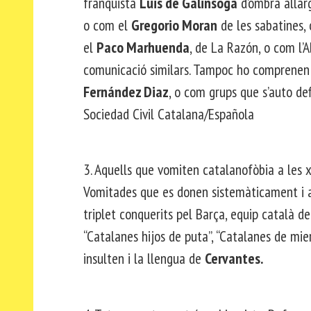
franquista
Luis de Galinsoga
d’ombra allar
o com el
Gregorio Moran
de les sabatines,
el
Paco Marhuenda
, de La Razón, o com l’
comunicació similars. Tampoc ho comprenen 
Fernández Diaz
, o com grups que s’auto de
Sociedad Civil Catalana/Española
3. Aquells que vomiten catalanofòbia a les
Vomitades que es donen sistemàticament i a
triplet conquerits pel Barça, equip català d
“Catalanes hijos de puta”, “Catalanes de mi
insulten i la llengua de
Cervantes.