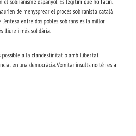
n el sobiranisme espanyol. És legítim que ho facin.
o haurien de menysprear el procés sobiranista català
 l’entesa entre dos pobles sobirans és la millor
 lliure i més solidària.
és possible a la clandestinitat o amb llibertat
tancial en una democràcia. Vomitar insults no té res a