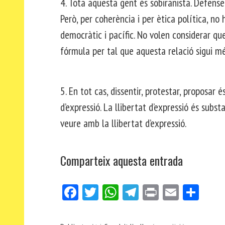
4. Tota aquesta gent és sobiranista. Defense
Però, per coherència i per ètica política, n
democràtic i pacífic. No volen considerar que
fórmula per tal que aquesta relació sigui més
5. En tot cas, dissentir, protestar, proposar 
d’expressió. La llibertat d’expressió és subs
veure amb la llibertat d’expressió.
Comparteix aquesta entrada
Fa
Tw
W
Te
Pri
E
Co
ce
itt
ha
le
nt
m
m
bo
er
ts
gr
ail
pa