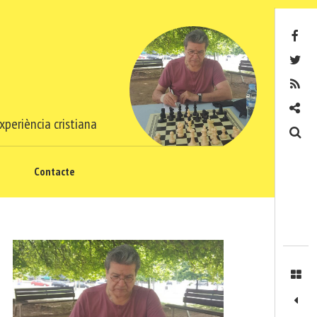
Facebook
Twitter
RSS
Contacte
xperiència cristiana
Cerca
Contacte