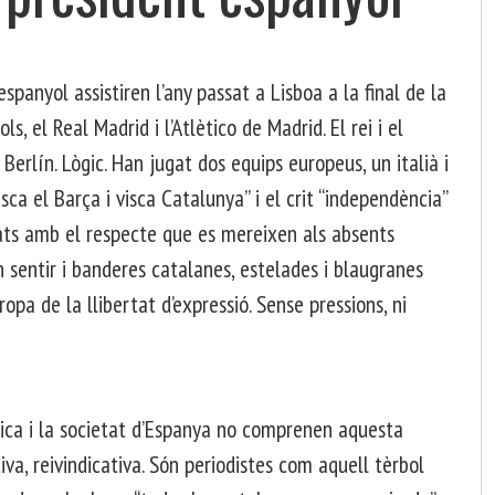
 espanyol assistiren l’any passat a Lisboa a la final de la
, el Real Madrid i l’Atlètico de Madrid. El rei i el
Berlín. Lògic. Han jugat dos equips europeus, un italià i
isca el Barça i visca Catalunya” i el crit “independència”
ats amb el respecte que es mereixen als absents
n sentir i banderes catalanes, estelades i blaugranes
pa de la llibertat d’expressió. Sense pressions, ni
tica i la societat d’Espanya no comprenen aquesta
stiva, reivindicativa. Són periodistes com aquell tèrbol