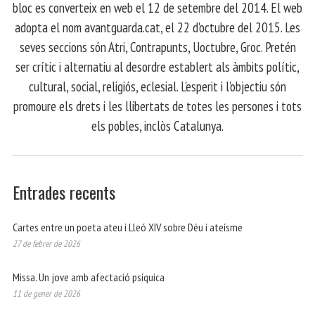
bloc es converteix en web el 12 de setembre del 2014. El web
adopta el nom avantguarda.cat, el 22 d'octubre del 2015. Les
seves seccions són Atri, Contrapunts, Uoctubre, Groc. Pretén
ser crític i alternatiu al desordre establert als àmbits polític,
cultural, social, religiós, eclesial. L'esperit i l'objectiu són
promoure els drets i les llibertats de totes les persones i tots
els pobles, inclòs Catalunya.
Entrades recents
Cartes entre un poeta ateu i Lleó XIV sobre Déu i ateísme
27 de febrer de 2026
Missa. Un jove amb afectació psíquica
11 de gener de 2026