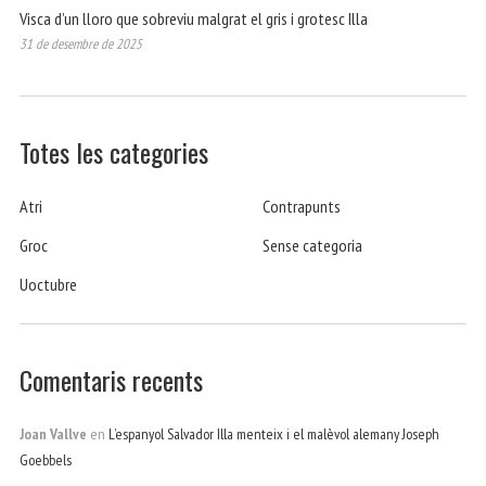
Visca d’un lloro que sobreviu malgrat el gris i grotesc Illa
31 de desembre de 2025
Totes les categories
Atri
Contrapunts
Groc
Sense categoria
Uoctubre
Comentaris recents
Joan Vallve
en
L’espanyol Salvador Illa menteix i el malèvol alemany Joseph
Goebbels