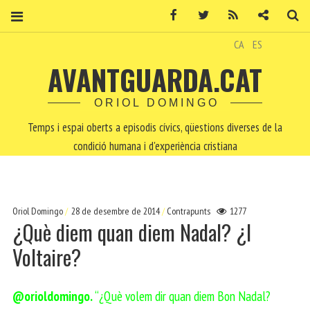
Facebook
Twitter
RSS
Contacte
Ce
CA
ES
AVANTGUARDA.CAT
ORIOL DOMINGO
Temps i espai oberts a episodis cívics, qüestions diverses de la
condició humana i d'experiència cristiana
Oriol Domingo
28 de desembre de 2014
Contrapunts
1277
¿Què diem quan diem Nadal? ¿I
Voltaire?
@orioldomingo.
“¿Què volem dir quan diem Bon Nadal?