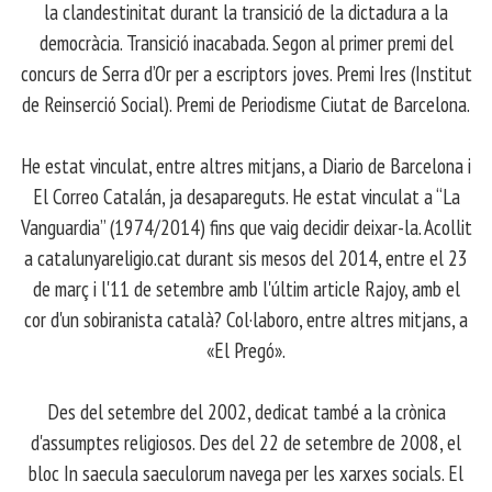
la clandestinitat durant la transició de la dictadura a la
democràcia. Transició inacabada. Segon al primer premi del
concurs de Serra d’Or per a escriptors joves. Premi Ires (Institut
de Reinserció Social). Premi de Periodisme Ciutat de Barcelona.
​ He estat vinculat, entre altres mitjans, a Diario de Barcelona i
El Correo Catalán, ja desapareguts. He estat vinculat a “La
Vanguardia” (1974/2014) fins que vaig decidir deixar-la. Acollit
a catalunyareligio.cat durant sis mesos del 2014, entre el 23
de març i l'11 de setembre amb l'últim article Rajoy, amb el
cor d'un sobiranista català? Col·laboro, entre altres mitjans, a
«El Pregó».
​ Des del setembre del 2002, dedicat també a la crònica
d'assumptes religiosos. Des del 22 de setembre de 2008, el
bloc In saecula saeculorum navega per les xarxes socials. El