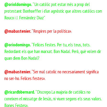
@orioldomingo.
“Un catòlic pot estar més a prop del
protestant Bonhoeffer i d’un agnòstic que altres catòlics com
Rouco i J. Fernández Diaz”
@mabastenier.
“Respires per la política».
@oriodomingo.
“Felices festes. Per tu, els teus, tots.
Redordant els que han marxat. Bon Nadal. Però, què volem dir
quan diem Bon Nadal?
@mabastenier.
“Ser mal catolic no necesariament significa
no ser-ho. Felices festes».
@ricardbbernard.
“Discrepo.La majoria de catòlics no
coneixen el missatge de Jesús, ni viuen segons els seus valors.
Bones Festes».