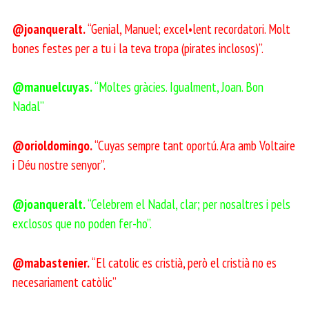
@joanqueralt.
“Genial, Manuel; excel•lent recordatori. Molt
bones festes per a tu i la teva tropa (pirates inclosos)”.
@manuelcuyas.
“Moltes gràcies. Igualment, Joan. Bon
Nadal”
@orioldomingo.
“Cuyas sempre tant oportú. Ara amb Voltaire
i Déu nostre senyor”.
@joanqueralt.
“Celebrem el Nadal, clar; per nosaltres i pels
exclosos que no poden fer-ho”.
@mabastenier.
“El catolic es cristià, però el cristià no es
necesariament catòlic”