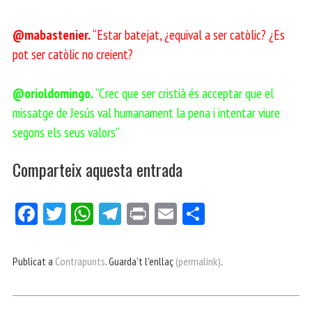
@mabastenier.
“Estar batejat, ¿equival a ser catòlic? ¿Es
pot ser catòlic no creient?
@orioldomingo.
“Crec que ser cristià és acceptar que el
missatge de Jesús val humanament la pena i intentar viure
segons els seus valors”
Comparteix aquesta entrada
Fa
Tw
W
Te
Pri
E
Co
ce
itt
ha
le
nt
m
m
bo
er
ts
gr
ail
pa
Publicat a
Contrapunts
. Guarda't l'enllaç
(permalink)
.
ok
Ap
a
rt
p
m
ei