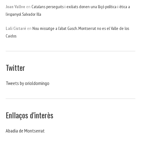
Joan Vallve
en
Catalans perseguits i exiliats donen una lliçó política i ètica a
l’espanyol Salvador Illa
Lali Cistaré
en
Nou missatge a l’abat Gasch. Montserrat no es el Valle de los
Caidos
Twitter
Tweets by orioldomingo
Enllaços d’interès
Abadia de Montserrat