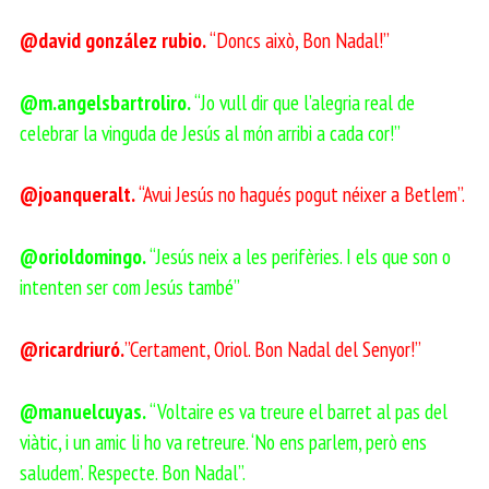
@david gonzález rubio.
“Doncs això, Bon Nadal!”
@m.angelsbartroliro.
“Jo vull dir que l’alegria real de
celebrar la vinguda de Jesús al món arribi a cada cor!”
@joanqueralt.
“Avui Jesús no hagués pogut néixer a Betlem”.
@orioldomingo.
“Jesús neix a les perifèries. I els que son o
intenten ser com Jesús també”
@ricardriuró.
”Certament, Oriol. Bon Nadal del Senyor!”
@manuelcuyas.
“Voltaire es va treure el barret al pas del
viàtic, i un amic li ho va retreure. ‘No ens parlem, però ens
saludem’. Respecte. Bon Nadal”.