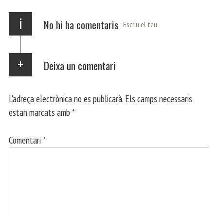
x
i
No hi ha comentaris
Escriu el teu
Deixa un comentari
L'adreça electrònica no es publicarà.
Els camps necessaris
estan marcats amb
*
Comentari
*