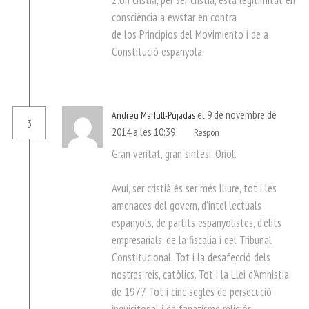
consciència a ewstar en contra
de los Principios del Movimiento i de a
Constitució espanyola
el 9 de novembre de
Andreu Marfull-Pujadas
3
2014 a les 10:39
Respon
Gran veritat, gran síntesi, Oriol.
Avui, ser cristià és ser més lliure, tot i les
amenaces del govern, d’intel·lectuals
espanyols, de partits espanyolistes, d’elits
empresarials, de la fiscalia i del Tribunal
Constitucional. Tot i la desafecció dels
nostres reis, catòlics. Tot i la Llei d’Amnistia,
de 1977. Tot i cinc segles de persecució
inquisitorial i de fanatisme religiós,