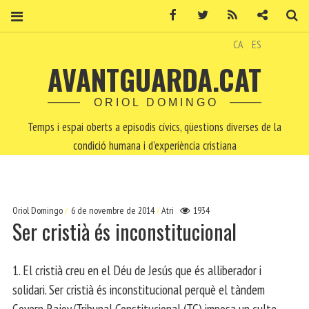
Facebook
Twitter
RSS
Contacte
Ce
CA
ES
AVANTGUARDA.CAT
ORIOL DOMINGO
Temps i espai oberts a episodis cívics, qüestions diverses de la
condició humana i d'experiència cristiana
Oriol Domingo
6 de novembre de 2014
Atri
1934
Ser cristià és inconstitucional
1. El cristià creu en el Déu de Jesús que és alliberador i
solidari. Ser cristià és inconstitucional perquè el tàndem
Govern Rajoy/Tribunal Constitucional (TC) imposa un culte