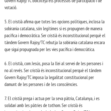
Govern Rajoy/TC boicoteja els processos de participació i de
votació.
5. El cristià afirma que totes les opcions polítiques, inclosa la
sobirania catalana, són legítimes si es propugnen de manera
pacífica i democràtica. Ser cristià és inconstitucional perquè el
tàndem Govern Rajoy/TC rebutja la sobirania catalana encara
que sigui propugnada per les vies pacífica i democràtica.
6. El cristià, com Jesús, posa la llei al servei de les persones i
no al revés. Ser cristià és inconstitucional perquè el tàndem
Govern Rajoy/TC imposa la legalitat constitucional per
damunt de les persones i de les consciències.
7. El cristià prega i actua per la seva pàtria, Catalunya, i es
solidari amb les pàtries de tothom. Ser cristià és