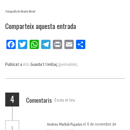
Fotografia de Beatriz Bonal
Comparteix aquesta entrada
Fa
Tw
W
Te
Pri
E
Co
ce
itt
ha
le
nt
m
m
bo
er
ts
gr
ail
pa
Publicat a
Atri
. Guarda't l'enllaç
(permalink)
.
ok
Ap
a
rt
p
m
ei
x
4
Comentaris
Escriu el teu
el 8 de novembre de
Andreu Marfull-Pujadas
1