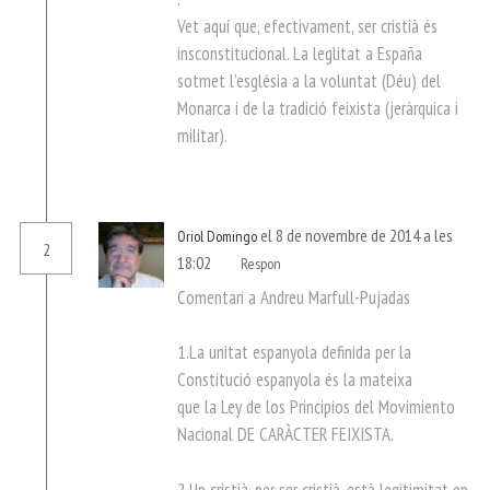
Vet aquí que, efectivament, ser cristià és
insconstitucional. La leglitat a España
sotmet l’església a la voluntat (Déu) del
Monarca i de la tradició feixista (jeràrquica i
militar).
el 8 de novembre de 2014 a les
Oriol Domingo
2
18:02
Respon
Comentari a Andreu Marfull-Pujadas
1.La unitat espanyola definida per la
Constitució espanyola és la mateixa
que la Ley de los Principios del Movimiento
Nacional DE CARÀCTER FEIXISTA.
2.Un cristià, per ser cristià, està legitimitat en