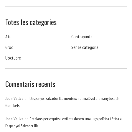
Totes les categories
Atri
Contrapunts
Groc
Sense categoria
Uoctubre
Comentaris recents
Joan Vallve
en
L’espanyol Salvador Illa menteix i el malèvol alemany Joseph
Goebbels
Joan Vallve
en
Catalans perseguits i exiliats donen una lliçó política i ètica a
l’espanyol Salvador Illa