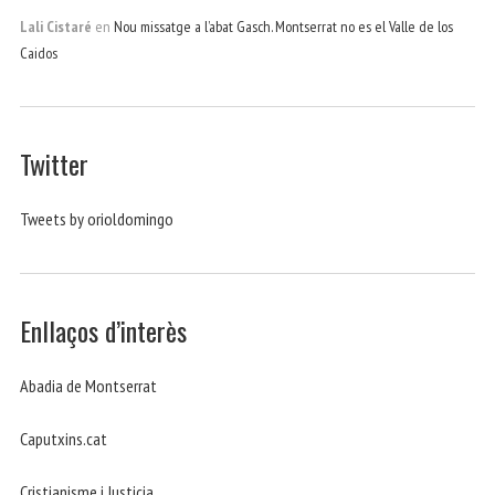
Lali Cistaré
en
Nou missatge a l’abat Gasch. Montserrat no es el Valle de los
Caidos
Twitter
Tweets by orioldomingo
Enllaços d’interès
Abadia de Montserrat
Caputxins.cat
Cristianisme i Justicia