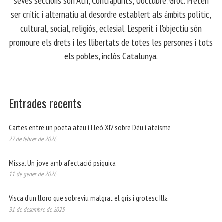
seves seccions són Atri, Contrapunts, Uoctubre, Groc. Pretén
ser crític i alternatiu al desordre establert als àmbits polític,
cultural, social, religiós, eclesial. L'esperit i l'objectiu són
promoure els drets i les llibertats de totes les persones i tots
els pobles, inclòs Catalunya.
Entrades recents
Cartes entre un poeta ateu i Lleó XIV sobre Déu i ateísme
27 de febrer de 2026
Missa. Un jove amb afectació psíquica
11 de gener de 2026
Visca d’un lloro que sobreviu malgrat el gris i grotesc Illa
31 de desembre de 2025