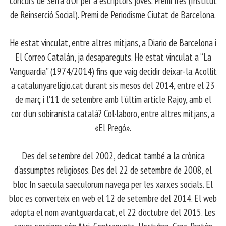
concurs de Serra d’Or per a escriptors joves. Premi Ires (Institut
de Reinserció Social). Premi de Periodisme Ciutat de Barcelona.
​ He estat vinculat, entre altres mitjans, a Diario de Barcelona i
El Correo Catalán, ja desapareguts. He estat vinculat a “La
Vanguardia” (1974/2014) fins que vaig decidir deixar-la. Acollit
a catalunyareligio.cat durant sis mesos del 2014, entre el 23
de març i l'11 de setembre amb l'últim article Rajoy, amb el
cor d'un sobiranista català? Col·laboro, entre altres mitjans, a
«El Pregó».
​ Des del setembre del 2002, dedicat també a la crònica
d'assumptes religiosos. Des del 22 de setembre de 2008, el
bloc In saecula saeculorum navega per les xarxes socials. El
bloc es converteix en web el 12 de setembre del 2014. El web
adopta el nom avantguarda.cat, el 22 d'octubre del 2015. Les