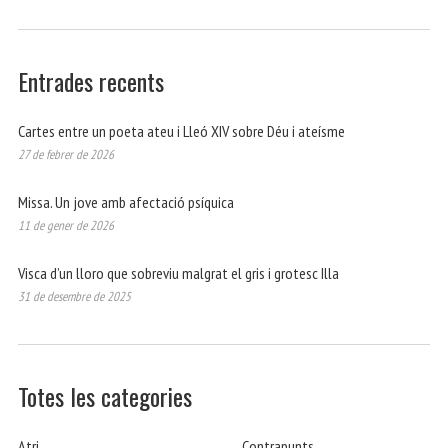
Entrades recents
Cartes entre un poeta ateu i Lleó XIV sobre Déu i ateísme
27 de febrer de 2026
Missa. Un jove amb afectació psíquica
11 de gener de 2026
Visca d’un lloro que sobreviu malgrat el gris i grotesc Illa
31 de desembre de 2025
Totes les categories
Atri
Contrapunts