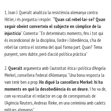
1. Joan J. Queralt analitza la resistència alemanya contra
Hitler, i és pregunta i respón:
“Quan cal rebel·lar-se? Quan
seguir obeint converteix el subjecte en còmplice de la
injustícia
”. Comenta: “En determinats moments, fins i tot qui
és incondicional de la disciplina, l’ordre i l’obediència, s’ha de
rebel·lar contra el sistema del qual forma part. Quan? Tema
punyent, sens dubte, però d’acció política pràctica”
2.
Queralt
argumenta amb l’autoritat ètica i política d’Angela
Merkel, consellera federal d’Alemanya. “Una bona resposta la
vam tenir ben a prop.
Ho digué la cancellera Merkel: hi ha
moments en què la desobediència és un deure.
I ho va dir,
com va ressaltar el redactor en cap de corresponsals de
l’Agència Reuters, Andreas Rinke, en una cerimònia amb cadets
militars alemanys”.