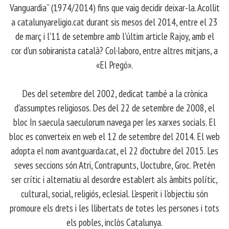
Vanguardia” (1974/2014) fins que vaig decidir deixar-la. Acollit
a catalunyareligio.cat durant sis mesos del 2014, entre el 23
de març i l'11 de setembre amb l'últim article Rajoy, amb el
cor d'un sobiranista català? Col·laboro, entre altres mitjans, a
«El Pregó».
​ Des del setembre del 2002, dedicat també a la crònica
d'assumptes religiosos. Des del 22 de setembre de 2008, el
bloc In saecula saeculorum navega per les xarxes socials. El
bloc es converteix en web el 12 de setembre del 2014. El web
adopta el nom avantguarda.cat, el 22 d'octubre del 2015. Les
seves seccions són Atri, Contrapunts, Uoctubre, Groc. Pretén
ser crític i alternatiu al desordre establert als àmbits polític,
cultural, social, religiós, eclesial. L'esperit i l'objectiu són
promoure els drets i les llibertats de totes les persones i tots
els pobles, inclòs Catalunya.