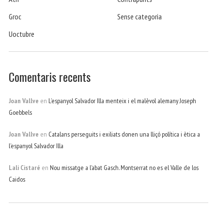
Groc
Sense categoria
Uoctubre
Comentaris recents
Joan Vallve
en
L’espanyol Salvador Illa menteix i el malèvol alemany Joseph
Goebbels
Joan Vallve
en
Catalans perseguits i exiliats donen una lliçó política i ètica a
l’espanyol Salvador Illa
Lali Cistaré
en
Nou missatge a l’abat Gasch. Montserrat no es el Valle de los
Caidos