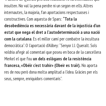
insulten. No val la pena perdre ni un segon en ells. Altres
internautes, la majoria, fan aportacions respectuoses i
constructives. Com aquesta de Spars:
“Tota la
desobediència es necessària davant de la injustícia d’un
estat que nega el dret a l’autodeterminació a una nació
com la catalana
. Es el millor camí per combatre la incultura
democràtica”. O l’aportació d’Alibey: “Senyor J.J. Queralt. Sols
voldria afegir al comentari que poseu en boca de la cancellera
Merkel el que fou
un dels eslògans de la resistència
francesa, «Obéir c’est trahir» (Obeir es traïr).
No aporta
res de nou però dona molta amplitud a l’idea. Gràcies per els
seus, sempre, enriquidors comentaris”.