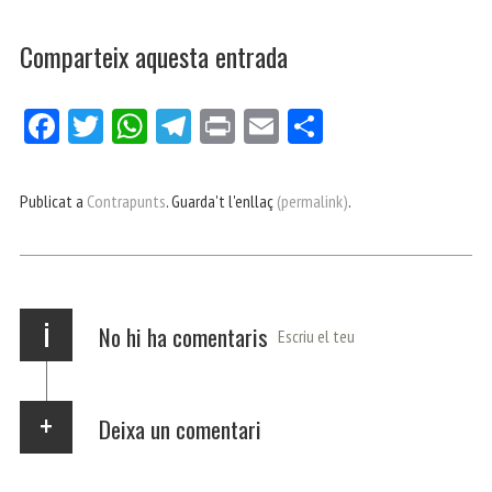
Comparteix aquesta entrada
Fa
Tw
W
Te
Pri
E
Co
ce
itt
ha
le
nt
m
m
bo
er
ts
gr
ail
pa
Publicat a
Contrapunts
. Guarda't l'enllaç
(permalink)
.
ok
Ap
a
rt
p
m
ei
x
i
No hi ha comentaris
Escriu el teu
Deixa un comentari