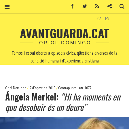
Facebook
Twitter
RSS
Contacte
Ce
CA
ES
AVANTGUARDA.CAT
ORIOL DOMINGO
Temps i espai oberts a episodis cívics, qüestions diverses de la
condició humana i d'experiència cristiana
Oriol Domingo
7 d'agost de 2019
Contrapunts
1077
Ángela Merkel:
“Hi ha moments en
que desobeir és un deure”