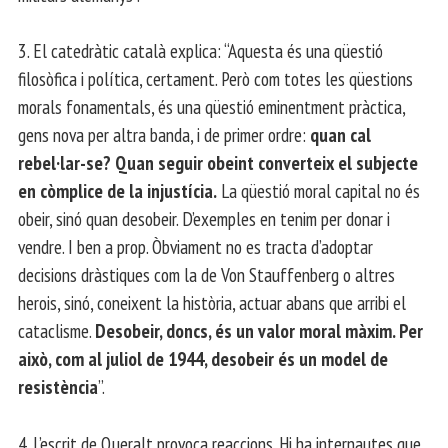
3. El catedràtic català explica: “Aquesta és una qüestió
filosòfica i política, certament. Però com totes les qüestions
morals fonamentals, és una qüestió eminentment pràctica,
gens nova per altra banda, i de primer ordre:
quan cal
rebel·lar-se? Quan seguir obeint converteix el subjecte
en còmplice de la injustícia.
La qüestió moral capital no és
obeir, sinó quan desobeir. D’exemples en tenim per donar i
vendre. I ben a prop. Òbviament no es tracta d’adoptar
decisions dràstiques com la de Von Stauffenberg o altres
herois, sinó, coneixent la història, actuar abans que arribi el
cataclisme.
Desobeir, doncs, és un valor moral màxim. Per
això, com al juliol de 1944, desobeir és un model de
resistència
”.
4. L’escrit de Queralt provoca reaccions. Hi ha internautes que