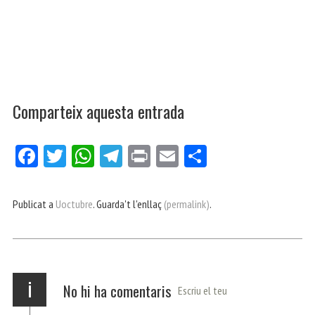
Comparteix aquesta entrada
Fa
Tw
W
Te
Pri
E
Co
ce
itt
ha
le
nt
m
m
bo
er
ts
gr
ail
pa
Publicat a
Uoctubre
. Guarda't l'enllaç
(permalink)
.
ok
Ap
a
rt
p
m
ei
x
i
No hi ha comentaris
Escriu el teu