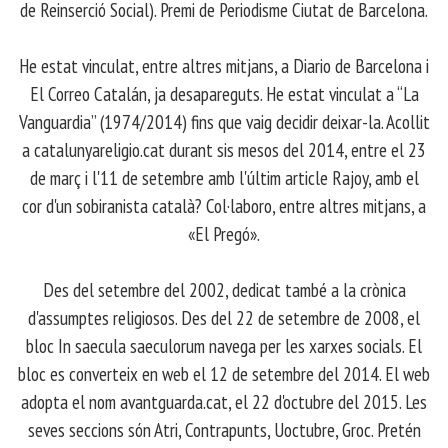
de Reinserció Social). Premi de Periodisme Ciutat de Barcelona.
​ He estat vinculat, entre altres mitjans, a Diario de Barcelona i
El Correo Catalán, ja desapareguts. He estat vinculat a “La
Vanguardia” (1974/2014) fins que vaig decidir deixar-la. Acollit
a catalunyareligio.cat durant sis mesos del 2014, entre el 23
de març i l'11 de setembre amb l'últim article Rajoy, amb el
cor d'un sobiranista català? Col·laboro, entre altres mitjans, a
«El Pregó».
​ Des del setembre del 2002, dedicat també a la crònica
d'assumptes religiosos. Des del 22 de setembre de 2008, el
bloc In saecula saeculorum navega per les xarxes socials. El
bloc es converteix en web el 12 de setembre del 2014. El web
adopta el nom avantguarda.cat, el 22 d'octubre del 2015. Les
seves seccions són Atri, Contrapunts, Uoctubre, Groc. Pretén