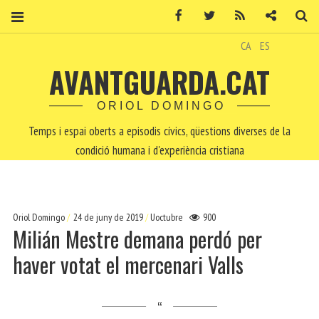
Facebook
Twitter
RSS
Contacte
Ce
CA
ES
AVANTGUARDA.CAT
ORIOL DOMINGO
Temps i espai oberts a episodis cívics, qüestions diverses de la
condició humana i d'experiència cristiana
Oriol Domingo
24 de juny de 2019
Uoctubre
900
Milián Mestre demana perdó per
haver votat el mercenari Valls