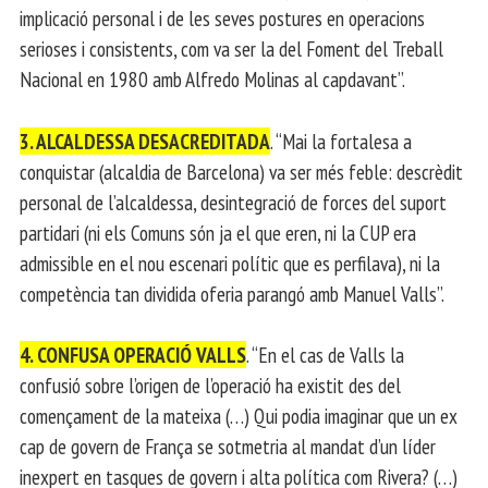
implicació personal i de les seves postures en operacions
serioses i consistents, com va ser la del Foment del Treball
Nacional en 1980 amb Alfredo Molinas al capdavant”.
3. ALCALDESSA DESACREDITADA
. “Mai la fortalesa a
conquistar (alcaldia de Barcelona) va ser més feble: descrèdit
personal de l’alcaldessa, desintegració de forces del suport
partidari (ni els Comuns són ja el que eren, ni la CUP era
admissible en el nou escenari polític que es perfilava), ni la
competència tan dividida oferia parangó amb Manuel Valls”.
4. CONFUSA OPERACIÓ VALLS
. “En el cas de Valls la
confusió sobre l’origen de l’operació ha existit des del
començament de la mateixa (…) Qui podia imaginar que un ex
cap de govern de França se sotmetria al mandat d’un líder
inexpert en tasques de govern i alta política com Rivera? (…)