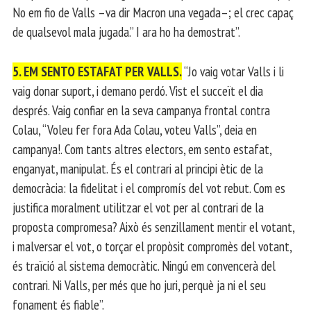
No em fio de Valls –va dir Macron una vegada–; el crec capaç
de qualsevol mala jugada.” I ara ho ha demostrat”.
5. EM SENTO ESTAFAT PER VALLS.
“Jo vaig votar Valls i li
vaig donar suport, i demano perdó. Vist el succeït el dia
després. Vaig confiar en la seva campanya frontal contra
Colau, “Voleu fer fora Ada Colau, voteu Valls”, deia en
campanya!. Com tants altres electors, em sento estafat,
enganyat, manipulat. És el contrari al principi ètic de la
democràcia: la fidelitat i el compromís del vot rebut. Com es
justifica moralment utilitzar el vot per al contrari de la
proposta compromesa? Això és senzillament mentir el votant,
i malversar el vot, o torçar el propòsit compromès del votant,
és traïció al sistema democràtic. Ningú em convencerà del
contrari. Ni Valls, per més que ho juri, perquè ja ni el seu
fonament és fiable”.