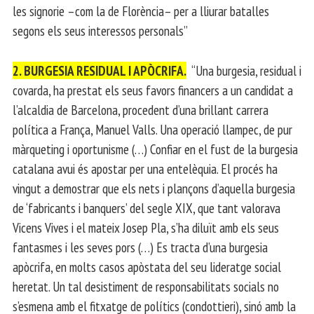
les signorie –com la de Florència– per a lliurar batalles
segons els seus interessos personals”
2. BURGESIA RESIDUAL I APÒCRIFA.
“Una burgesia, residual i
covarda, ha prestat els seus favors financers a un candidat a
l’alcaldia de Barcelona, procedent d’una brillant carrera
política a França, Manuel Valls. Una operació llampec, de pur
màrqueting i oportunisme (…) Confiar en el fust de la burgesia
catalana avui és apostar per una entelèquia. El procés ha
vingut a demostrar que els nets i plançons d’aquella burgesia
de ‘fabricants i banquers’ del segle XIX, que tant valorava
Vicens Vives i el mateix Josep Pla, s’ha diluït amb els seus
fantasmes i les seves pors (…) Es tracta d’una burgesia
apòcrifa, en molts casos apòstata del seu lideratge social
heretat. Un tal desistiment de responsabilitats socials no
s’esmena amb el fitxatge de polítics (condottieri), sinó amb la