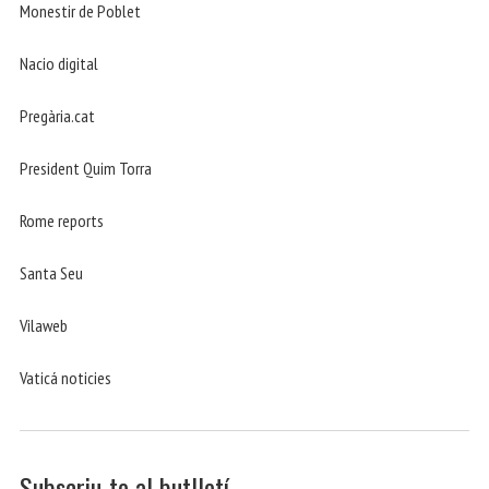
Monestir de Poblet
Nacio digital
Pregària.cat
President Quim Torra
Rome reports
Santa Seu
Vilaweb
Vaticá noticies
Subscriu-te al butlletí