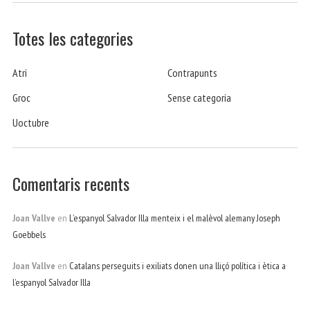
Totes les categories
Atri
Contrapunts
Groc
Sense categoria
Uoctubre
Comentaris recents
Joan Vallve
en
L’espanyol Salvador Illa menteix i el malèvol alemany Joseph
Goebbels
Joan Vallve
en
Catalans perseguits i exiliats donen una lliçó política i ètica a
l’espanyol Salvador Illa