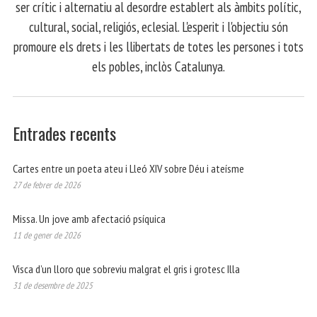
ser crític i alternatiu al desordre establert als àmbits polític,
cultural, social, religiós, eclesial. L'esperit i l'objectiu són
promoure els drets i les llibertats de totes les persones i tots
els pobles, inclòs Catalunya.
Entrades recents
Cartes entre un poeta ateu i Lleó XIV sobre Déu i ateísme
27 de febrer de 2026
Missa. Un jove amb afectació psíquica
11 de gener de 2026
Visca d’un lloro que sobreviu malgrat el gris i grotesc Illa
31 de desembre de 2025